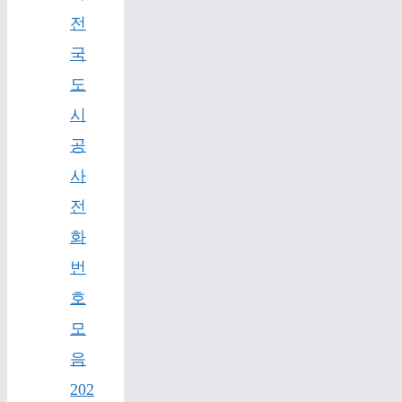
전
국
도
시
공
사
전
화
번
호
모
음
202