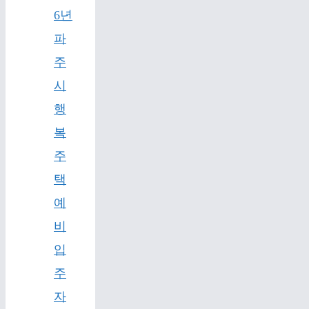
6년
파
주
시
행
복
주
택
예
비
입
주
자