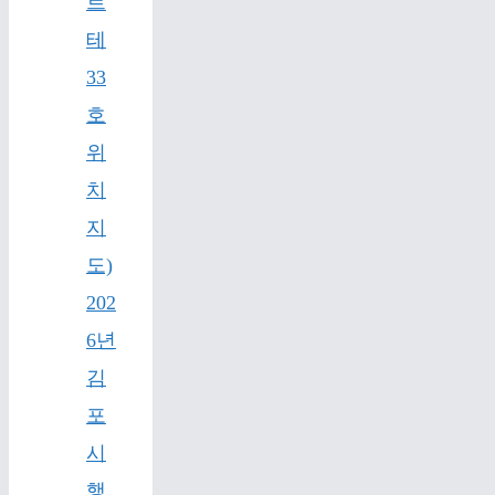
르
테
33
호
위
치
지
도)
202
6년
김
포
시
행