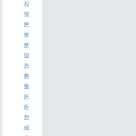
지
역
본
부
분
양
전
환
형
든
든
전
세