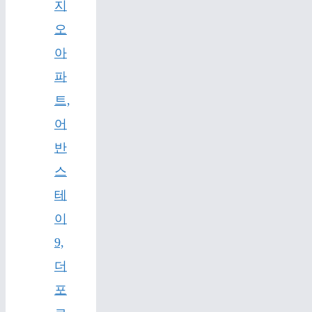
지
오
아
파
트,
어
반
스
테
이
9,
더
포