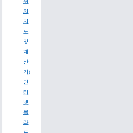
위
치
지
도
및
계
산
기)
인
터
넷
몰
라
도