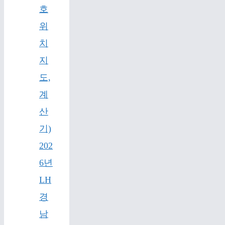
호
위
치
지
도,
계
산
기)
202
6년
LH
경
남