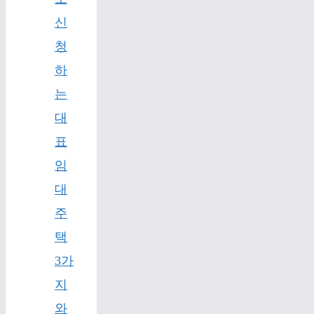
신
청
하
는
대
표
임
대
주
택
3가
지
와