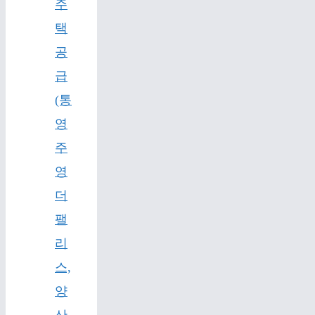
주
택
공
급
(통
영
주
영
더
팰
리
스,
양
산