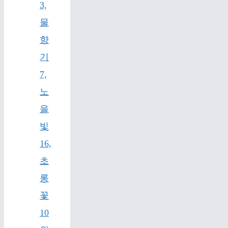
3,
물
향
기
7,
노
을
빛
16,
초
롱
꽃
10