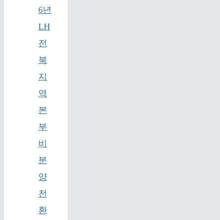
6년
LH
전
북
지
역
본
부
비
분
양
전
환