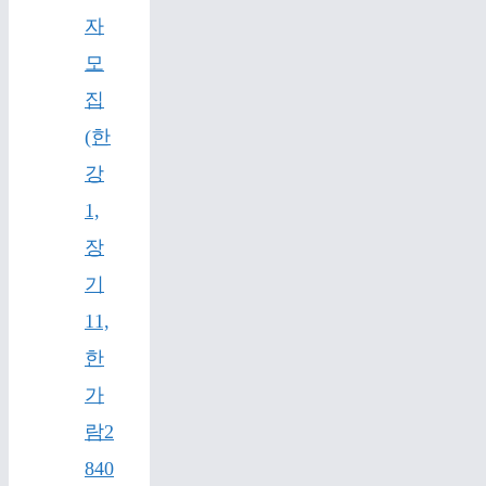
자
모
집
(한
강
1,
장
기
11,
한
가
람2
840