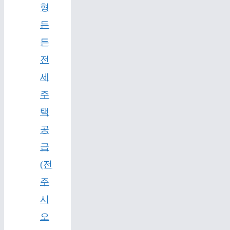
형
든
든
전
세
주
택
공
급
(전
주
시
오