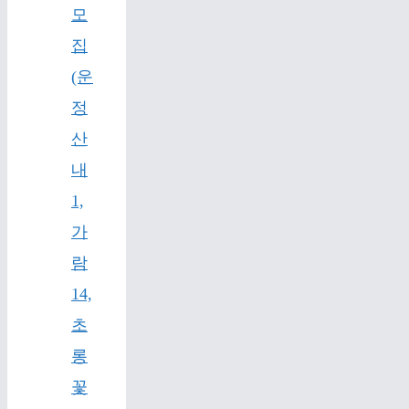
모
집
(운
정
산
내
1,
가
람
14,
초
롱
꽃