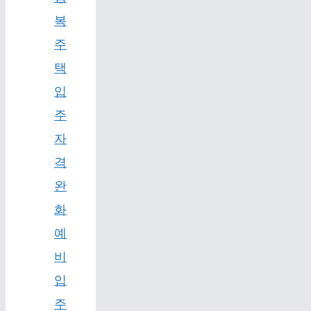
복
주
택
입
주
자
격
완
화
예
비
입
주