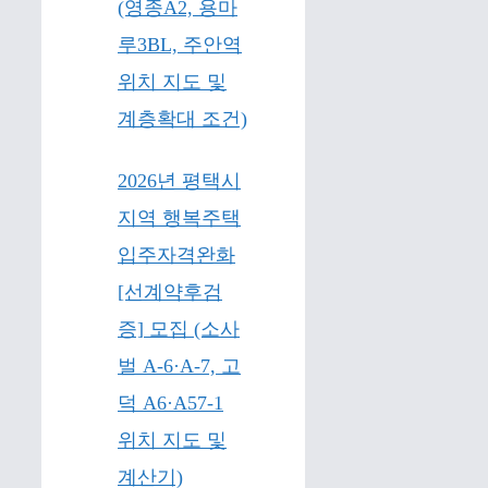
(영종A2, 용마
루3BL, 주안역
위치 지도 및
계층확대 조건)
2026년 평택시
지역 행복주택
입주자격완화
[선계약후검
증] 모집 (소사
벌 A-6·A-7, 고
덕 A6·A57-1
위치 지도 및
계산기)