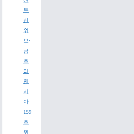
두
산
위
브·
금
호
리
첸
시
아
159
호
위