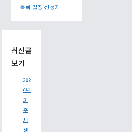
목록 일정 신청자
최신글
보기
202
6년
파
주
시
행