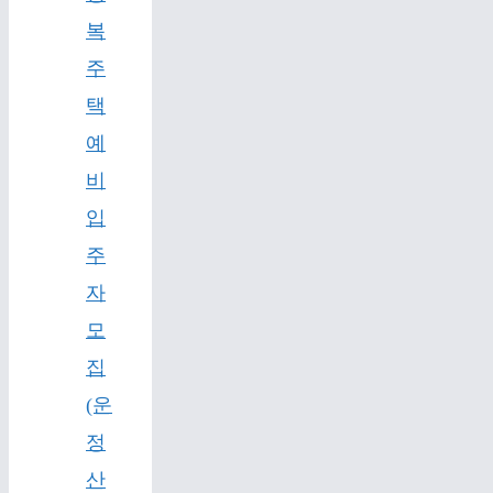
복
주
택
예
비
입
주
자
모
집
(운
정
산