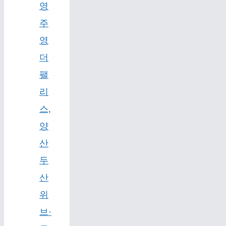
영
주
영
더
팰
리
스,
양
산
두
산
위
브·