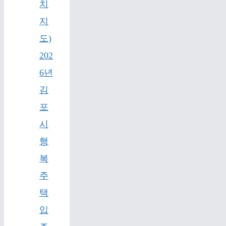
치
지
도)
202
6년
김
포
시
행
복
주
택
입