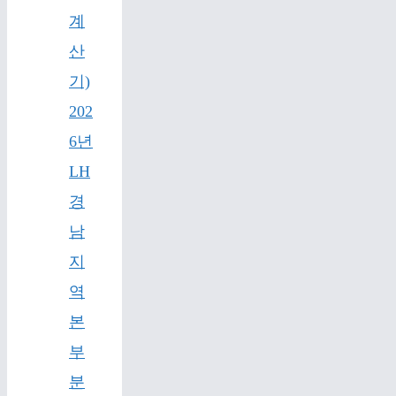
계
산
기)
202
6년
LH
경
남
지
역
본
부
분