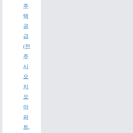
주
택
공
급
(전
주
시
오
지
오
아
파
트,