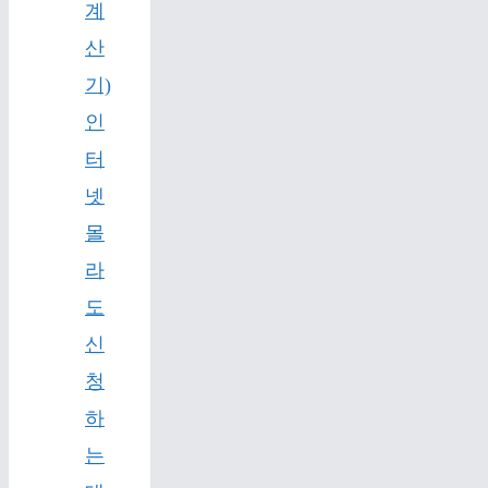
계
산
기)
인
터
넷
몰
라
도
신
청
하
는