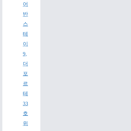
어
반
스
테
이
9,
더
포
르
테
33
호
위