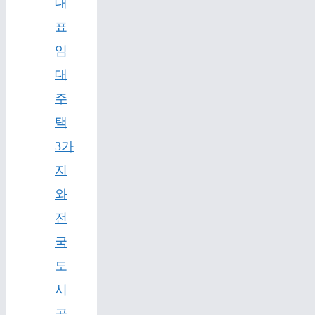
대
표
임
대
주
택
3가
지
와
전
국
도
시
공