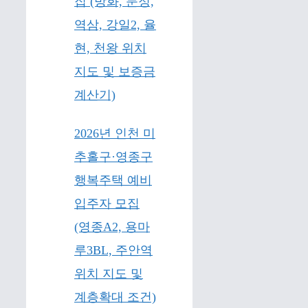
집 (방화, 문정,
역삼, 강일2, 율
현, 천왕 위치
지도 및 보증금
계산기)
2026년 인천 미
추홀구·영종구
행복주택 예비
입주자 모집
(영종A2, 용마
루3BL, 주안역
위치 지도 및
계층확대 조건)