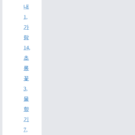
내
1,
가
람
14,
초
롱
꽃
3,
물
향
기
7,