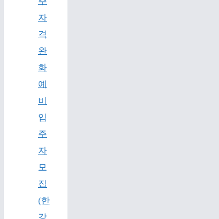
주
자
격
완
화
예
비
입
주
자
모
집
(한
강