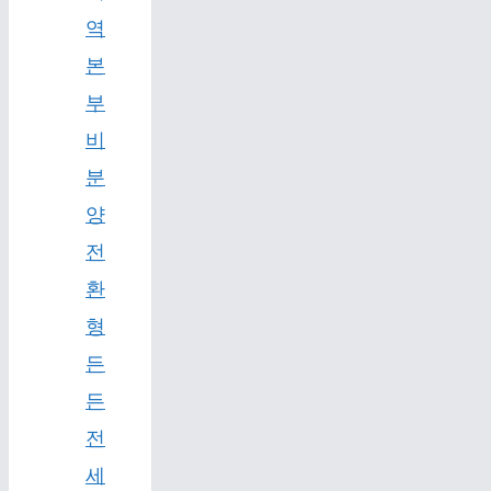
역
본
부
비
분
양
전
환
형
든
든
전
세