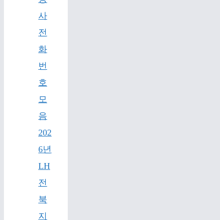
사
전
화
번
호
모
음
202
6년
LH
전
북
지