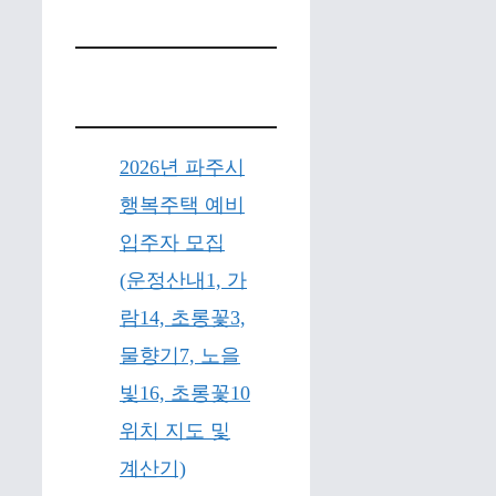
2026년 파주시
행복주택 예비
입주자 모집
(운정산내1, 가
람14, 초롱꽃3,
물향기7, 노을
빛16, 초롱꽃10
위치 지도 및
계산기)