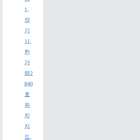
1,
장
기
11,
한
가
람2
840
호
위
치
지
도,