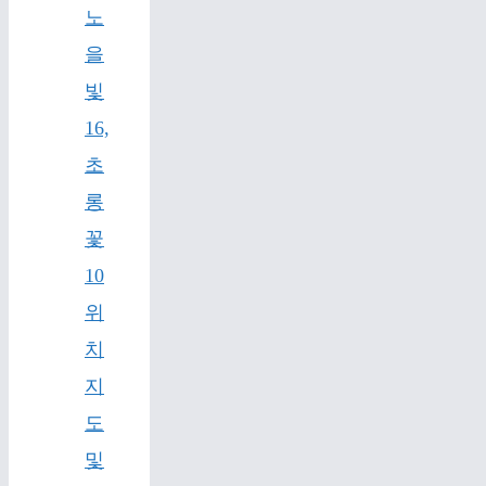
노
을
빛
16,
초
롱
꽃
10
위
치
지
도
및