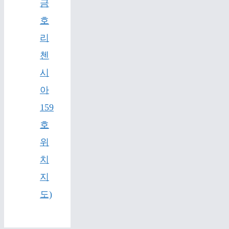
금
호
리
첸
시
아
159
호
위
치
지
도)