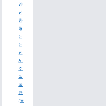
양
전
환
형
든
든
전
세
주
택
공
급
(통