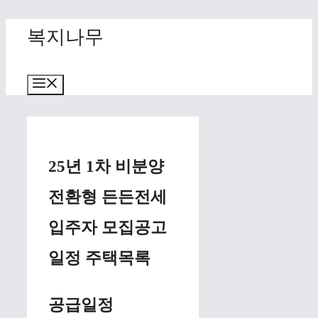
Skip
복지나무
to
content
Menu
25년 1차 비분양
전환형 든든전세
입주자 모집공고
일정 주택목록
공급일정