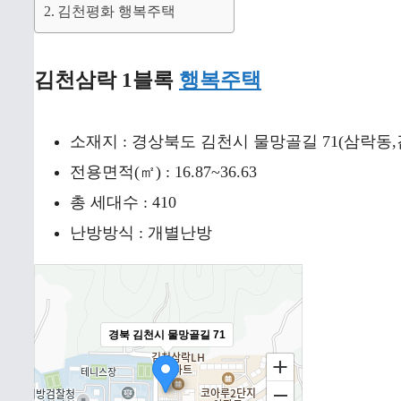
김천평화 행복주택
김천삼락 1블록
행복주택
소재지 : 경상북도 김천시 물망골길 71(삼락
전용면적(㎡) : 16.87~36.63
총 세대수 : 410
난방방식 : 개별난방
경북 김천시 물망골길 71