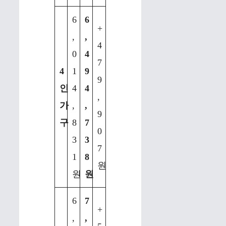
6
6
+
,
,
4
0
4
7
4
1
9
9
인
4
4
,
가
,
,
9
구
8
7
0
3
3
7
1
8
원
원
원
6
7
+
,
,