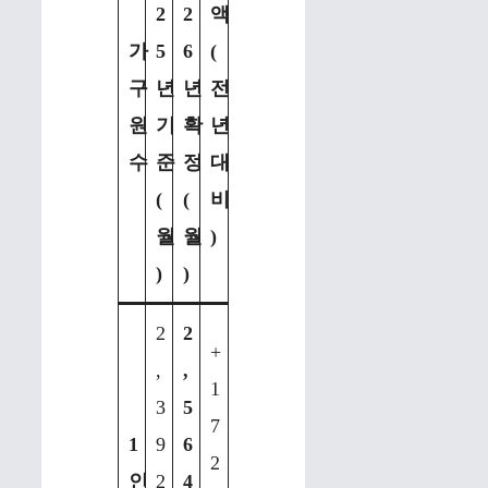
2
2
액
가
5
6
(
구
년
년
전
원
기
확
년
수
준
정
대
(
(
비
월
월
)
)
)
2
2
+
,
,
1
3
5
7
1
9
6
2
인
2
4