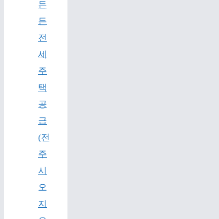
든
든
전
세
주
택
공
급
(전
주
시
오
지