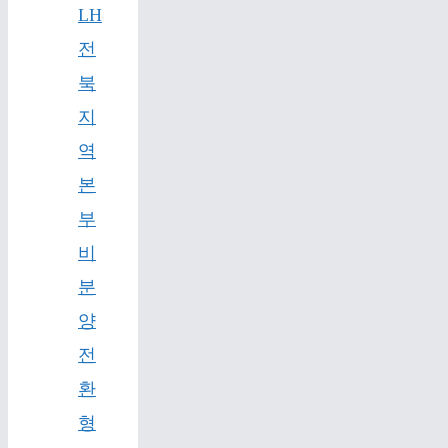
LH
전
북
지
역
본
부
비
분
양
전
환
형