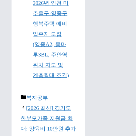
2026년 인천 미
추홀구·영종구
행복주택 예비
입주자 모집
(영종A2, 용마
루3BL, 주안역
위치 지도 및
계층확대 조건)
Categories
복지공부
[2026 최신] 경기도
한부모가족 지원금 확
대: 양육비 10만원 추가