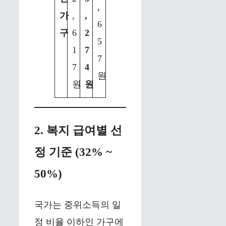
,
가
,
,
6
구
6
2
5
1
7
7
7
4
원
원
원
2. 복지 급여별 선
정 기준 (32% ~
50%)
국가는 중위소득의 일
정 비율 이하인 가구에