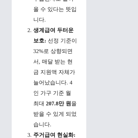
올 수 있다는 뜻입
니다.
생계급여 두터운
보호:
선정 기준이
32%로 상향되면
서, 매달 받는 현
금 지원액 자체가
늘어났습니다. 4
인 가구 기준 월
최대
207.8만 원
을
받을 수 있게 되었
습니다.
주거급여 현실화: