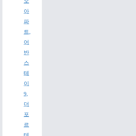
오
아
파
트,
어
반
스
테
이
9,
더
포
르
테