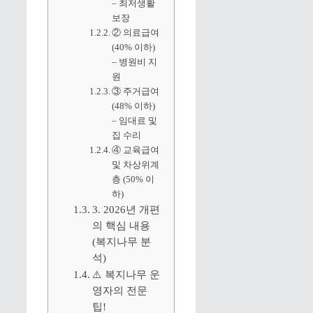
– 최저생활
보장
② 의료급여
(40% 이하)
– 병원비 지
원
③ 주거급여
(48% 이하)
– 임대료 및
집 수리
④ 교육급여
및 차상위계
층 (50% 이
하)
3. 2026년 개편
의 핵심 내용
(복지나무 분
석)
⚠️ 복지나무 운
영자의 전문
팁!