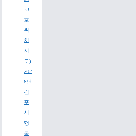
33
호
위
치
지
도)
202
6년
김
포
시
행
복