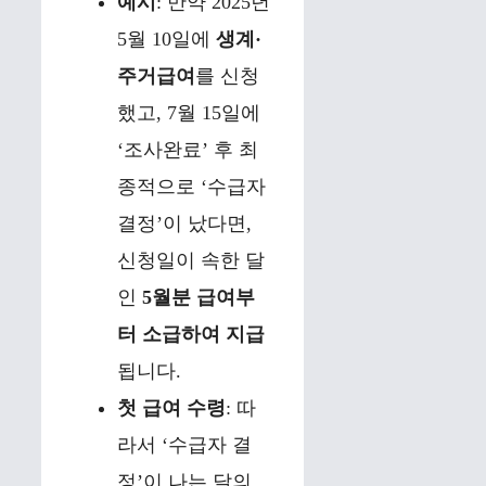
예시
: 만약 2025년
5월 10일에
생계·
주거급여
를 신청
했고, 7월 15일에
‘조사완료’ 후 최
종적으로 ‘수급자
결정’이 났다면,
신청일이 속한 달
인
5월분 급여부
터 소급하여 지급
됩니다.
첫 급여 수령
: 따
라서 ‘수급자 결
정’이 나는 달의