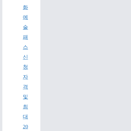
화
예
술
패
스
신
청
자
격
및
최
대
20