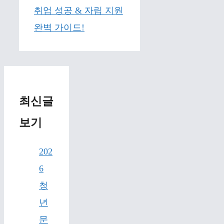
취업 성공 & 자립 지원
완벽 가이드!
최신글
보기
202
6
청
년
문