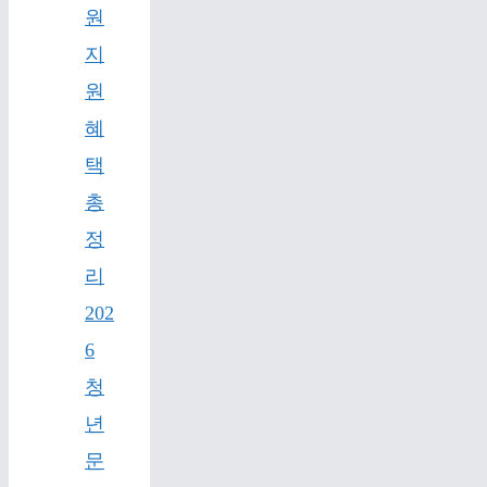
원
지
원
혜
택
총
정
리
202
6
청
년
문