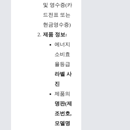
및 영수증(카
드전표 또는
현금영수증)
제품 정보:
에너지
소비효
율등급
라벨 사
진
제품의
명판(제
조번호,
모델명