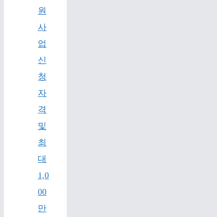
원
사
업
신
청
자
격
및
최
대
1,0
00
만