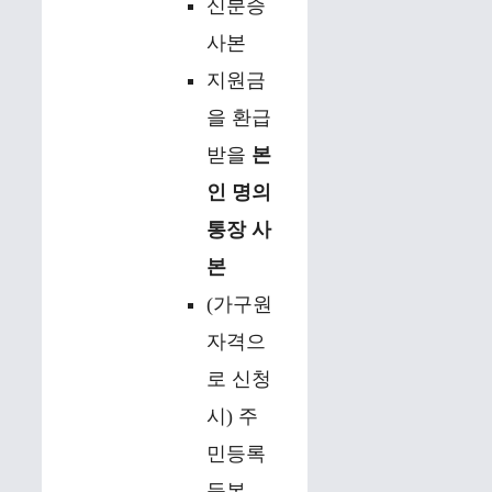
신분증
사본
지원금
을 환급
받을
본
인 명의
통장 사
본
(가구원
자격으
로 신청
시) 주
민등록
등본