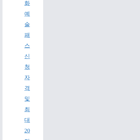
화
예
술
패
스
신
청
자
격
및
최
대
20