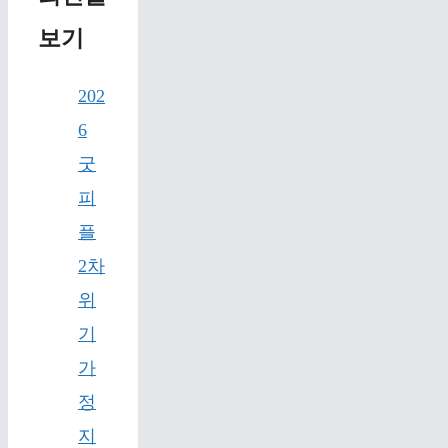
보기
202
6
굿
피
플
2차
위
기
가
정
지