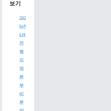
보기
202
6년
LH
전
북
지
역
본
부
비
분
양