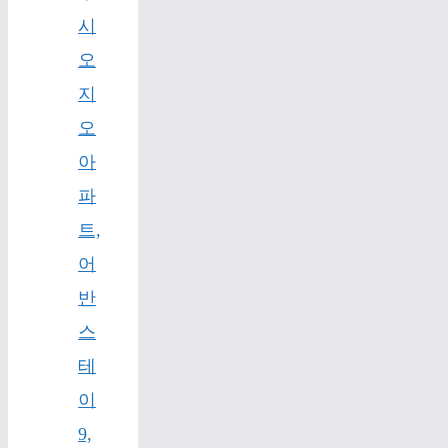
시
오
지
오
아
파
트,
어
반
스
테
이
9,