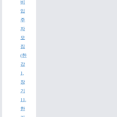
비
입
주
자
모
집
(한
강
1,
장
기
11,
한