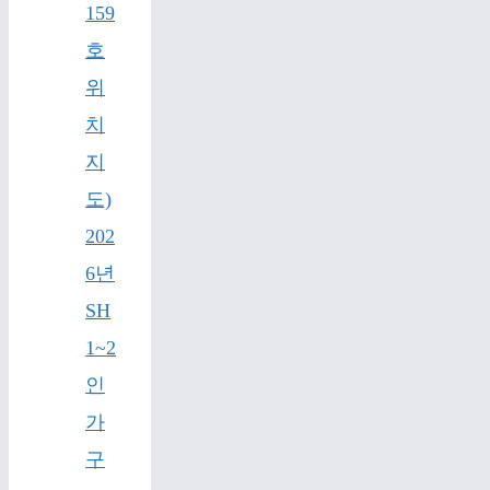
159
호
위
치
지
도)
202
6년
SH
1~2
인
가
구