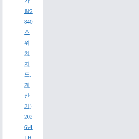
가
람2
840
호
위
치
지
도,
계
산
기)
202
6년
LH