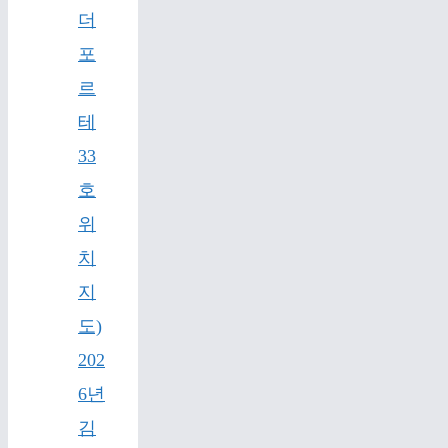
더
포
르
테
33
호
위
치
지
도)
202
6년
김