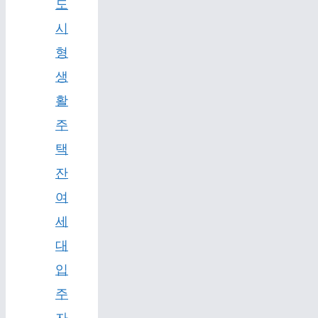
도
시
형
생
활
주
택
잔
여
세
대
입
주