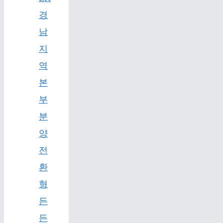
경
남
지
역
본
부
분
양
전
환
형
든
든