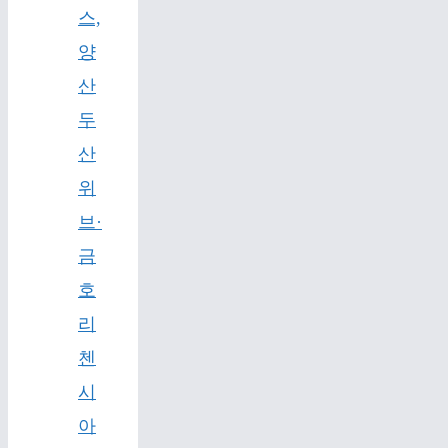
스,
양
산
두
산
위
브·
금
호
리
첸
시
아