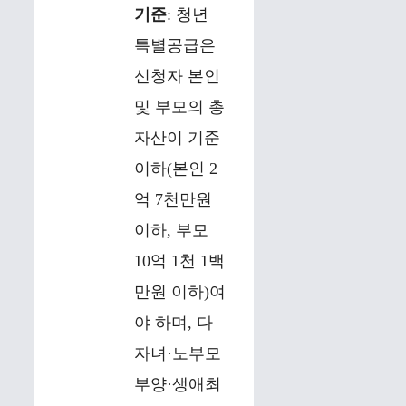
기준
: 청년
특별공급은
신청자 본인
및 부모의 총
자산이 기준
이하(본인 2
억 7천만원
이하, 부모
10억 1천 1백
만원 이하)여
야 하며, 다
자녀·노부모
부양·생애최