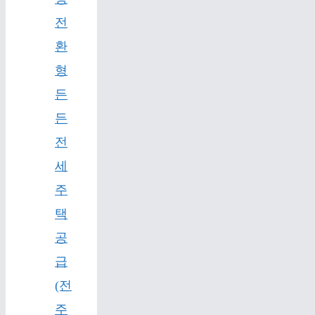
전
환
형
든
든
전
세
주
택
공
급
(전
주