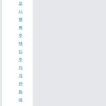
포
시
행
복
주
택
입
주
자
격
완
화
예