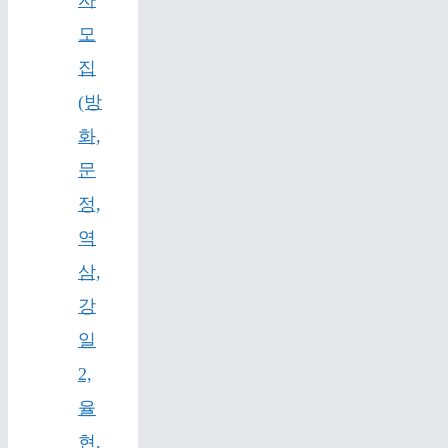
자
모
집
(방
화,
문
정,
역
삼,
강
일
2,
율
현,