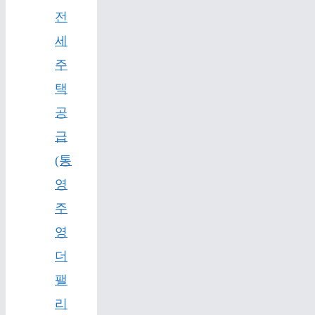
전
세
주
택
공
급
(통
영
주
영
더
팰
리