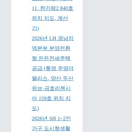
11, 한가람2 840호
위치 지도, 계산
기)
2026년 LH 경남지
역본부 분양전환
형 든든전세주택
공급 (통영 주영더
팰리스, 양산 두산
위브·금호리첸시
아 159호 위치 지
도)
2026년 SH 1~2인
가구 도시형생활