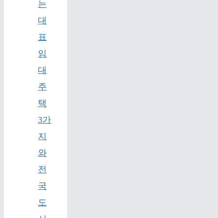
는
대
표
임
대
주
택
3가
지
와
전
국
도