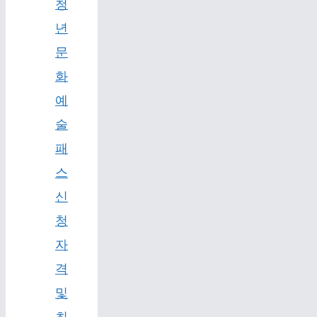
청
년
문
화
예
술
패
스
신
청
자
격
및