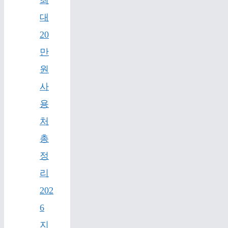
최
대
20
만
원
사
용
처
총
정
리
202
6
지