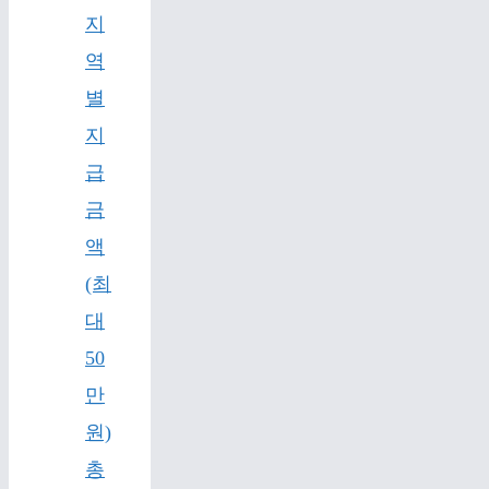
지
역
별
지
급
금
액
(최
대
50
만
원)
총