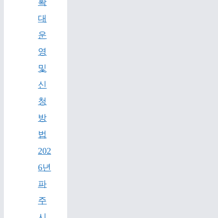
확
대
운
영
및
신
청
방
법
202
6년
파
주
시