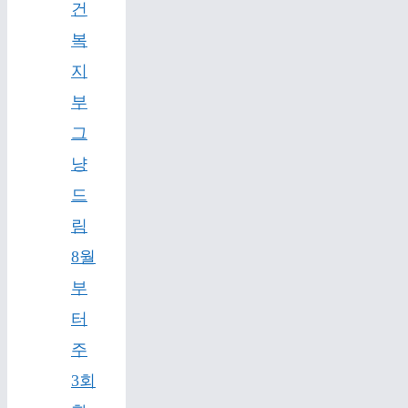
건
복
지
부
그
냥
드
림
8월
부
터
주
3회