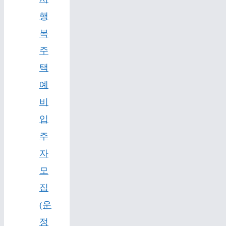
행
복
주
택
예
비
입
주
자
모
집
(운
정