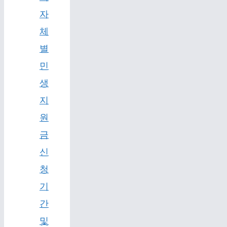
자
체
별
민
생
지
원
금
신
청
기
간
및