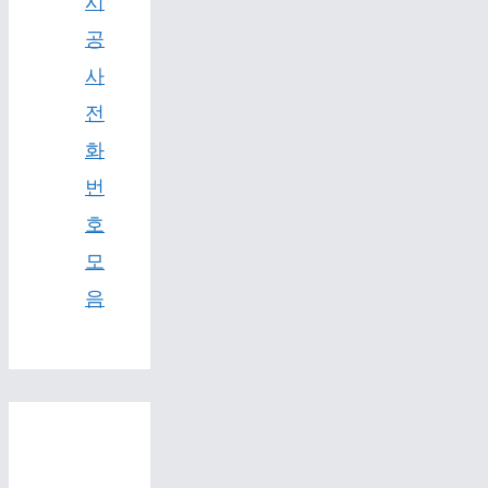
시
공
사
전
화
번
호
모
음