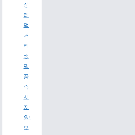
정
리
먹
거
리
생
필
품
즉
시
지
원!
보