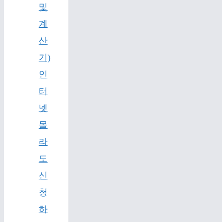
및
계
산
기)
인
터
넷
몰
라
도
신
청
하