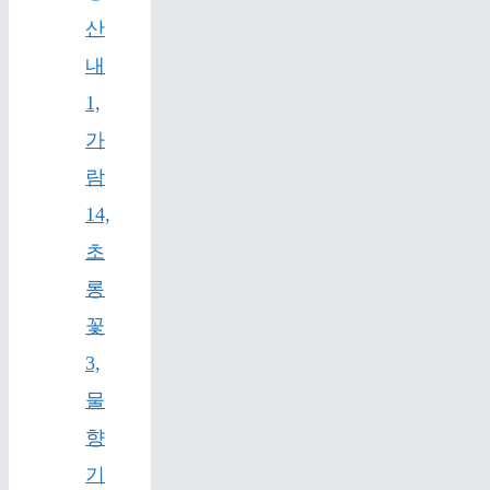
산
내
1,
가
람
14,
초
롱
꽃
3,
물
향
기