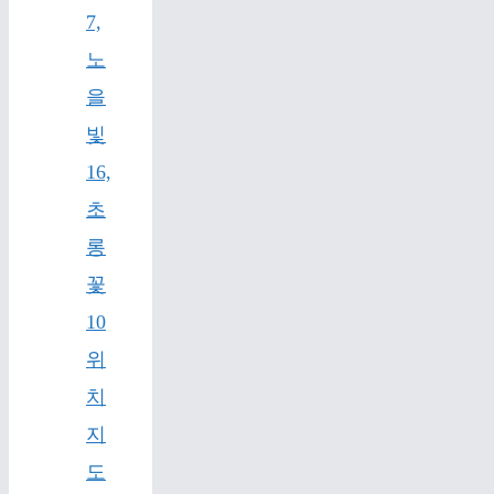
7,
노
을
빛
16,
초
롱
꽃
10
위
치
지
도