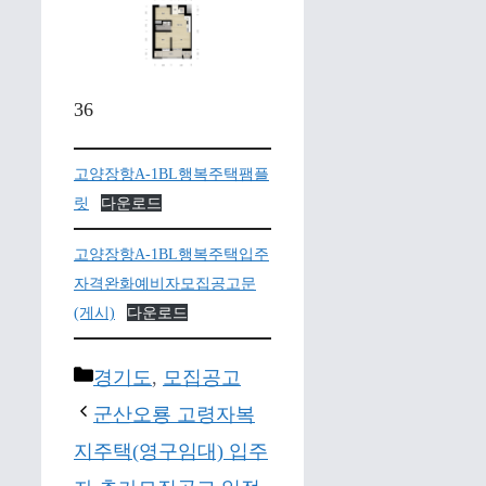
36
고양장항A-1BL행복주택팸플
릿
다운로드
고양장항A-1BL행복주택입주
자격완화예비자모집공고문
(게시)
다운로드
Categories
경기도
,
모집공고
군산오룡 고령자복
지주택(영구임대) 입주