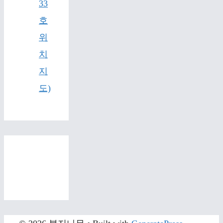
33
호
위
치
지
도)