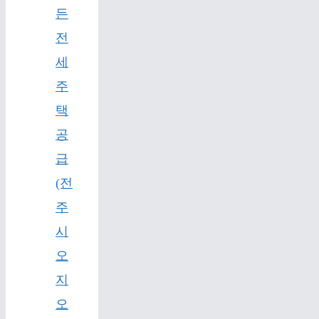
든
전
세
주
택
공
급
(전
주
시
오
지
오