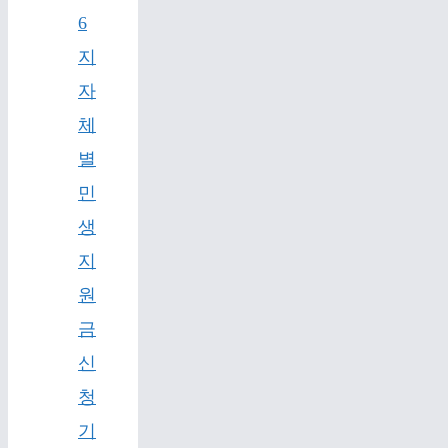
6
지
자
체
별
민
생
지
원
금
신
청
기