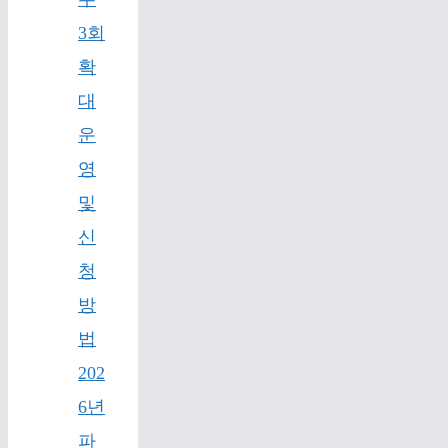
3회
확
대
운
영
및
신
청
방
법
202
6년
파