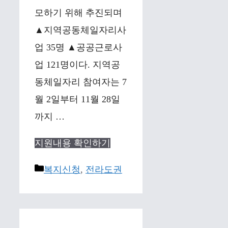
모하기 위해 추진되며
▲지역공동체일자리사
업 35명 ▲공공근로사
업 121명이다. 지역공
동체일자리 참여자는 7
월 2일부터 11월 28일
까지 …
지원내용 확인하기
Categories
복지신청
,
전라도권