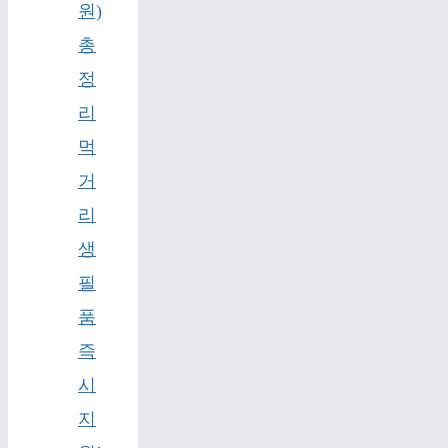
원)
총
정
리
먹
거
리
생
필
품
즉
시
지