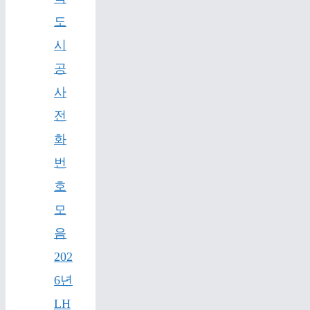
도
시
공
사
전
화
번
호
모
음
202
6년
LH