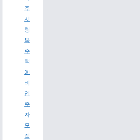
주
시
행
복
주
택
예
비
입
주
자
모
집