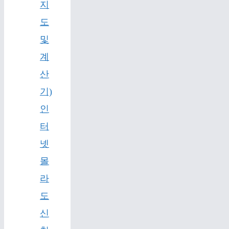
지
도
및
계
산
기)
인
터
넷
몰
라
도
신