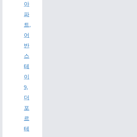
아
파
트,
어
반
스
테
이
9,
더
포
르
테