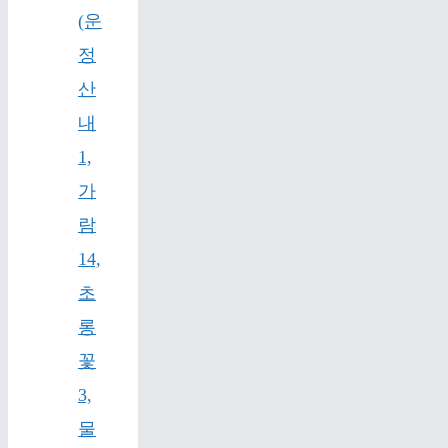
(운
정
산
내
1,
가
람
14,
초
롱
꽃
3,
물