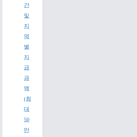
간
및
지
역
별
지
급
금
액
(최
대
50
만