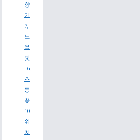
향
기
7,
노
을
빛
16,
초
롱
꽃
10
위
치