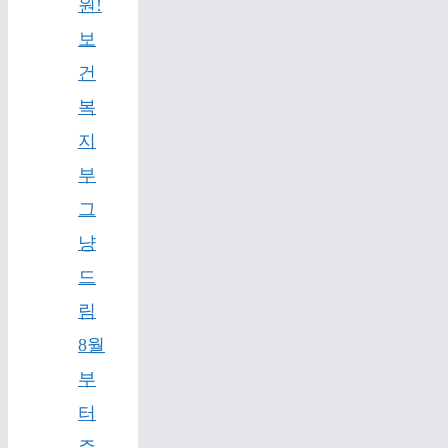
원!
보
건
복
지
부
그
냥
드
림
8월
부
터
주