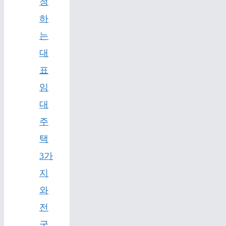
청
하
는
대
표
임
대
주
택
3가
지
와
전
국