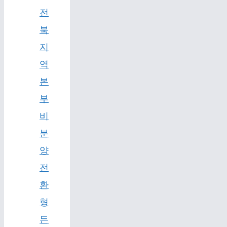
전
북
지
역
본
부
비
분
양
전
환
형
든