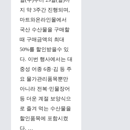
일(수)부터 29일(일)까
지 약 3주간 진행되며,
마트와온라인몰에서
국산 수산물을 구매할
때 구매금액의 최대
50%를 할인받을수 있
다. 이번 행사에서는 대
중성 어종 6종·김 등 주
요 물가관리품목뿐만
아니라 전복·민물장어
등 더운 계절 보양식으
로 즐겨 먹는 수산물을
할인품목에 포함시켰
다. …