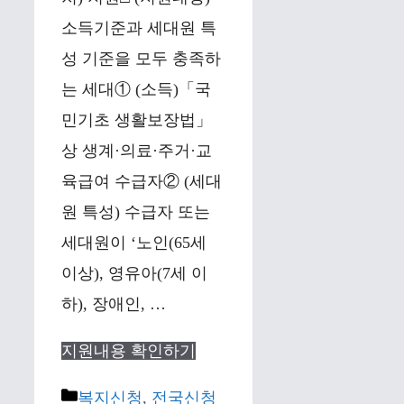
소득기준과 세대원 특
성 기준을 모두 충족하
는 세대① (소득)「국
민기초 생활보장법」
상 생계·의료·주거·교
육급여 수급자② (세대
원 특성) 수급자 또는
세대원이 ‘노인(65세
이상), 영유아(7세 이
하), 장애인, …
지원내용 확인하기
Categories
복지신청
,
전국신청