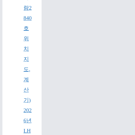
람2
840
호
위
치
지
도,
계
산
기)
202
6년
LH