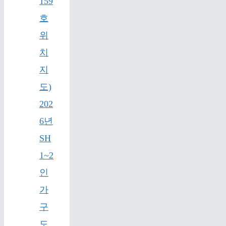
159
호
위
치
지
도)
202
6년
SH
1~2
인
가
구
도