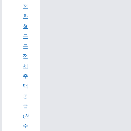
전
환
형
든
든
전
세
주
택
공
급
(전
주