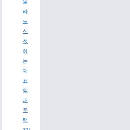
몰
라
도
신
청
하
는
대
표
임
대
주
택
3가