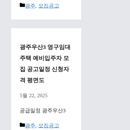
Categories
광주
,
모집공고
광주우산3 영구임대
주택 예비입주자 모
집 공고일정 신청자
격 평면도
5월 22, 2025
공급일정 광주우산3
Categories
광주
,
모집공고