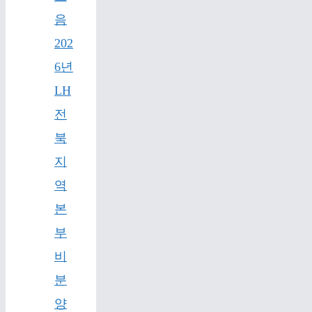
음
202
6년
LH
전
북
지
역
본
부
비
분
양