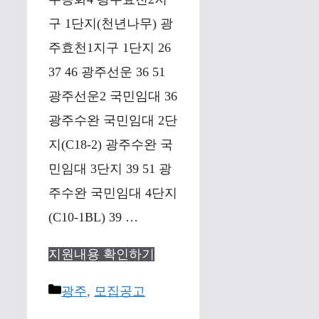
구 1단지(천년나무) 광
주효천1지구 1단지 26
37 46 광주선운 36 51
광주선운2 국민임대 36
광주수완 국민임대 2단
지(C18-2) 광주수완 국
민임대 3단지 39 51 광
주수완 국민임대 4단지
(C10-1BL) 39 …
지원내용 확인하기
Categories
광주
,
모집공고