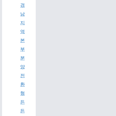
경
남
지
역
본
부
분
양
전
환
형
든
든