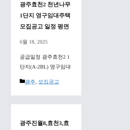
광주효천2 천년나무
1단지 영구임대주택
모집공고 일정 평면
6월 18, 2025
공급일정 광주효천2 1
단지(A-2BL) 영구임대
Categories
광주
,
모집공고
광주진월8,효천3,효