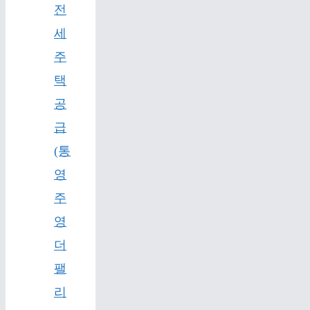
전
세
주
택
공
급
(통
영
주
영
더
팰
리