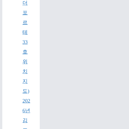
더
포
르
테
33
호
위
치
지
도)
202
6년
김