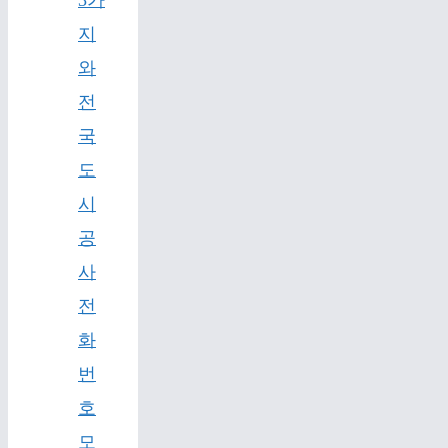
지
와
전
국
도
시
공
사
전
화
번
호
모