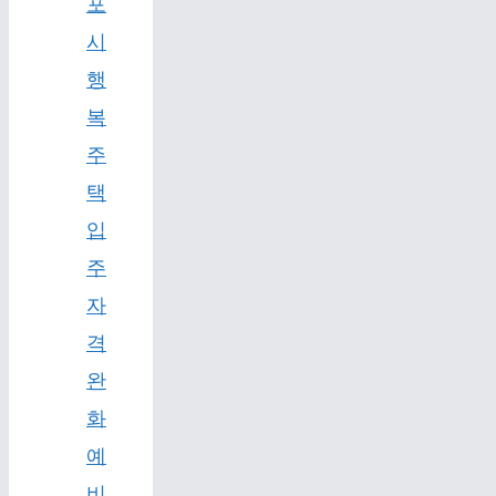
포
시
행
복
주
택
입
주
자
격
완
화
예
비