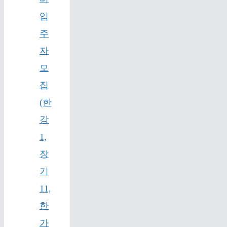
입
주
자
모
집
(한
강
1,
장
기
11,
한
가