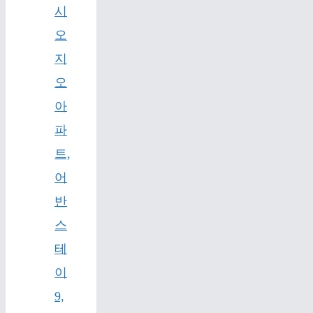
시
오
지
오
아
파
트,
어
반
스
테
이
9,