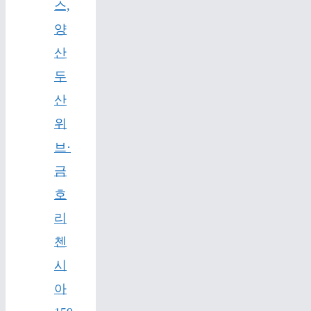
스,
양
산
두
산
위
브·
금
호
리
첸
시
아