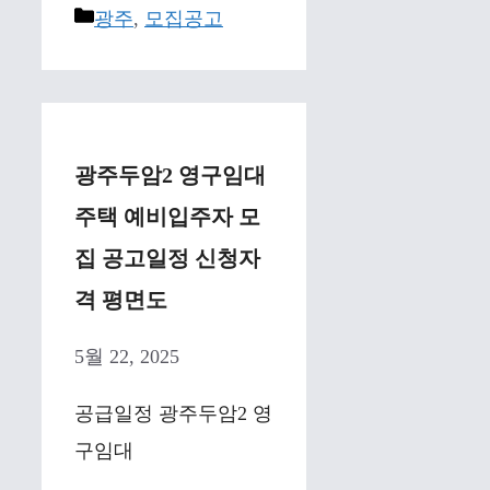
Categories
광주
,
모집공고
광주두암2 영구임대
주택 예비입주자 모
집 공고일정 신청자
격 평면도
5월 22, 2025
공급일정 광주두암2 영
구임대