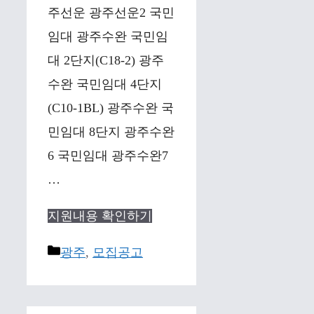
주선운 광주선운2 국민
임대 광주수완 국민임
대 2단지(C18-2) 광주
수완 국민임대 4단지
(C10-1BL) 광주수완 국
민임대 8단지 광주수완
6 국민임대 광주수완7
…
지원내용 확인하기
Categories
광주
,
모집공고