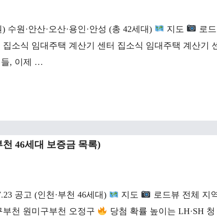
) 수원·안산·오산·용인·안성 (총 42세대)
지도
로드
집소식 임대주택 계산기 센터 집소식 임대주택 계산기 
들, 이제 …
부천 46세대 보증금 목록)
7.23 공고 (인천·부천 46세대)
지도
로드뷰 전체 지
구부천 원미구부천 오정구
당첨 확률 높이는 LH·SH 청