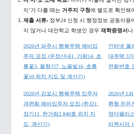
타 시·도 소재 학교:
아이가 서울에 살지만 경기도
지’가 다를 때는
거주지 구청
에 별도로 확인해야
제출 서류:
정부24 신청 시 행정정보 공동이용
지 않거나 대안학교 학생인 경우
재학증명서
2026년 파주시 행복주택 예비입
인터넷 몰
주자 모집 (운정산내1, 가람14, 초
대주택 3
롱꽃3, 물향기7, 노을빛16, 초롱
전화번호 
꽃10 위치 지도 및 계산기)
2026년 김포시 행복주택 입주자
2026년 
격완화 예비입주자 모집 (한강1,
환형 든든
장기11, 한가람2 840호 위치 지
영더팰리스
도, 계산기)
리첸시아 1