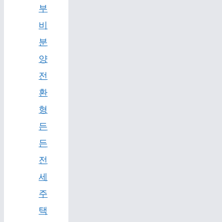
부
비
분
양
전
환
형
든
든
전
세
주
택