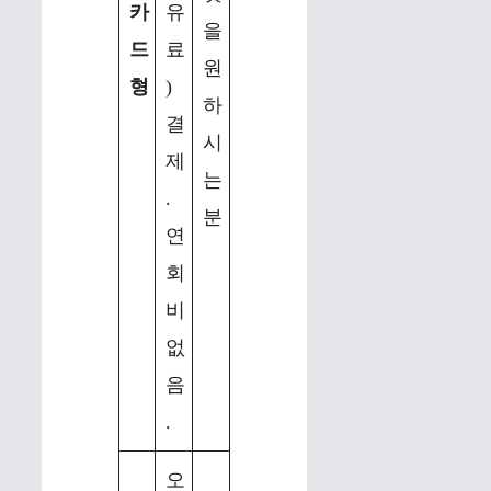
카
유
을
드
료
원
형
)
하
결
시
제
는
.
분
연
회
비
없
음
.
오