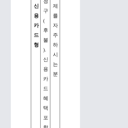
청
신
제
구
용
를
(
카
자
후
드
주
불
형
하
).
시
신
는
용
분
카
드
혜
택
포
함