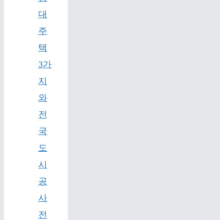
대
주
택
3가
지
와
전
국
도
시
공
사
전