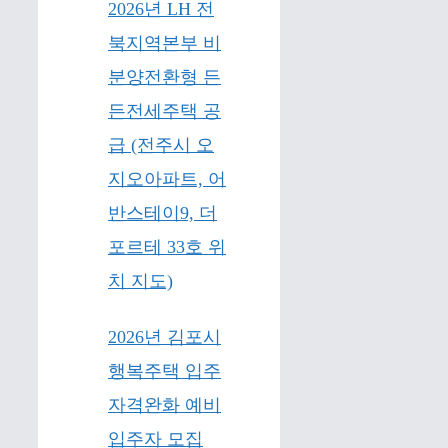
2026년 LH 전
북지역본부 비
분양전환형 든
든전세주택 공
급 (전주시 오
지오아파트, 어
반스테이9, 더
포르테 33호 위
치 지도)
2026년 김포시
행복주택 입주
자격완화 예비
입주자 모집