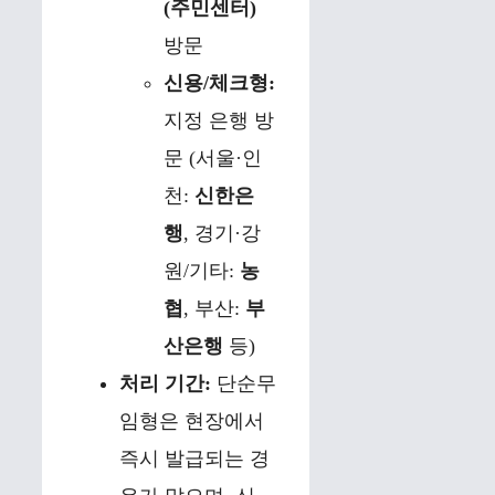
(주민센터)
방문
신용/체크형:
지정 은행 방
문 (서울·인
천:
신한은
행
, 경기·강
원/기타:
농
협
, 부산:
부
산은행
등)
처리 기간:
단순무
임형은 현장에서
즉시 발급되는 경