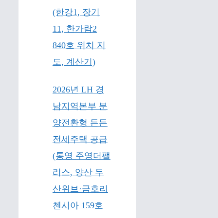
(한강1, 장기
11, 한가람2
840호 위치 지
도, 계산기)
2026년 LH 경
남지역본부 분
양전환형 든든
전세주택 공급
(통영 주영더팰
리스, 양산 두
산위브·금호리
첸시아 159호