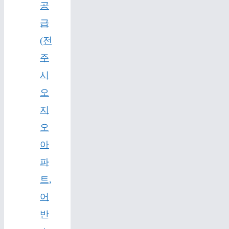
공
급
(전
주
시
오
지
오
아
파
트,
어
반