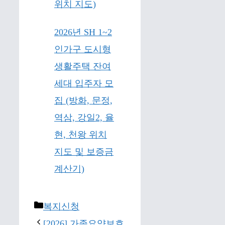
위치 지도)
2026년 SH 1~2
인가구 도시형
생활주택 잔여
세대 입주자 모
집 (방화, 문정,
역삼, 강일2, 율
현, 천왕 위치
지도 및 보증금
계산기)
Categories
복지신청
[2026] 가족요양보호