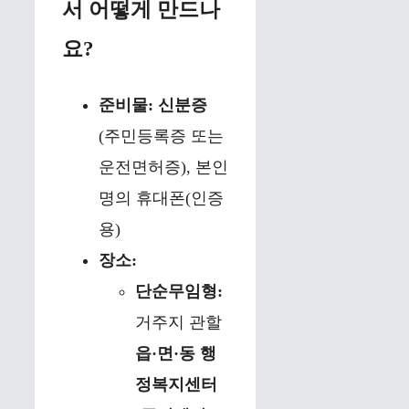
서 어떻게 만드나
요?
준비물:
신분증
(주민등록증 또는
운전면허증), 본인
명의 휴대폰(인증
용)
장소:
단순무임형:
거주지 관할
읍·면·동 행
정복지센터