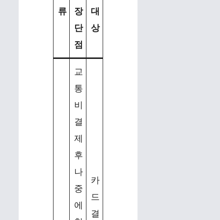
류
장
대
단
상
점
교
통
비
결
제
후
나
카
중
드
에
결