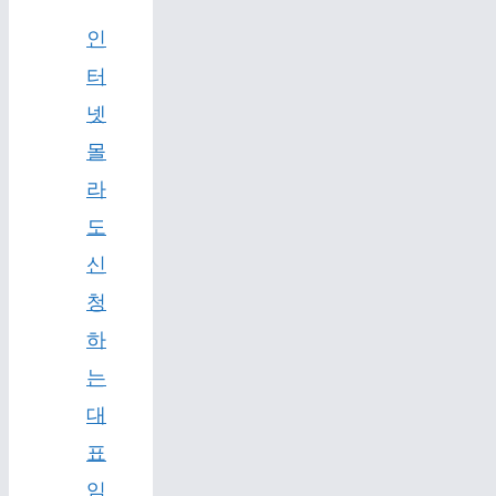
인
터
넷
몰
라
도
신
청
하
는
대
표
임