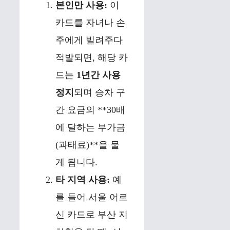
본인만 사용:
이
카드를 자녀나 손
주에게 빌려주다
적발되면, 해당 카
드는
1년간 사용
정지
되며 승차 구
간 요금의 **30배
에 달하는 부가금
(과태료)**을 물
게 됩니다.
타 지역 사용:
예
를 들어 서울 어르
신 카드로 부산 지