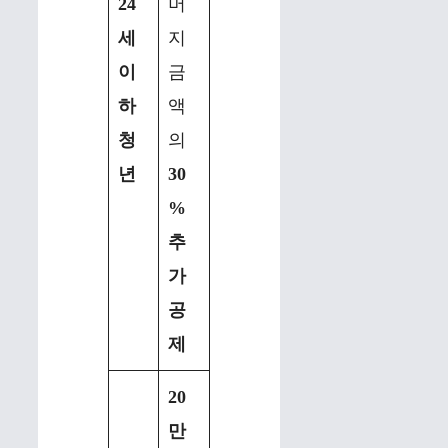
24
머
세
지
이
금
하
액
청
의
년
30
%
추
가
공
제
20
만