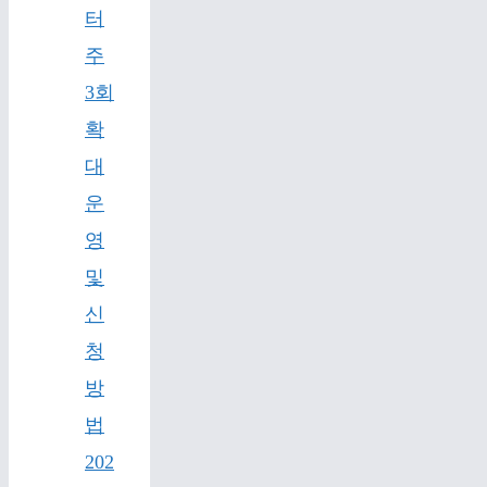
터
주
3회
확
대
운
영
및
신
청
방
법
202