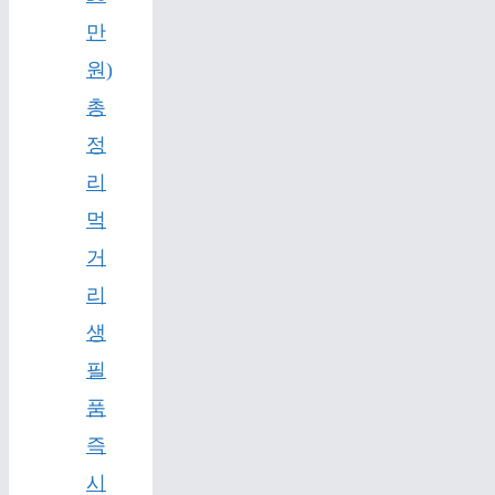
만
원)
총
정
리
먹
거
리
생
필
품
즉
시