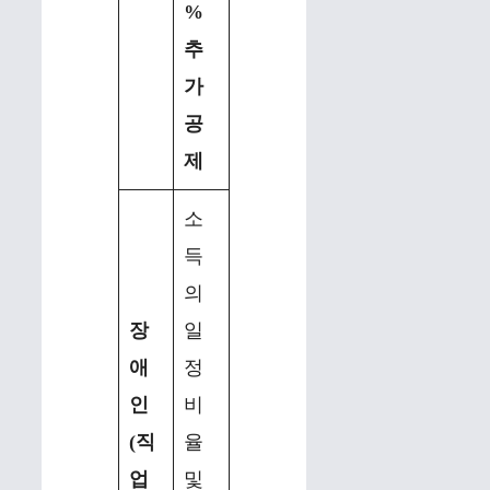
%
추
가
공
제
소
득
의
장
일
애
정
인
비
(직
율
업
및