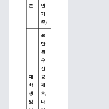
분
년
기
준)
40
만
원
우
선
대
공
학
제
생
후,
및
나