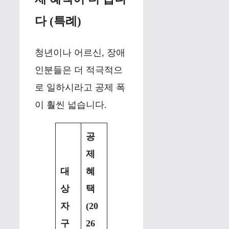
다 (특례)
청년이나 어르신, 장애
인분들은 더 적극적으
로 일하시라고 공제 폭
이 훨씬 넓습니다.
공
제
대
혜
상
택
자
(20
구
26