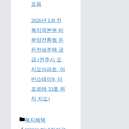
모음
2026년 LH 전
북지역본부 비
분양전환형 든
든전세주택 공
급 (전주시 오
지오아파트, 어
반스테이9, 더
포르테 33호 위
치 지도)
Categories
복지혜택