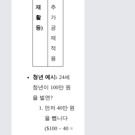
재
추
활
가
등)
공
제
적
용
청년 예시:
24세
청년이 100만 원
을 벌면?
먼저 40만 원
을 뺍니다
($100 – 40 =