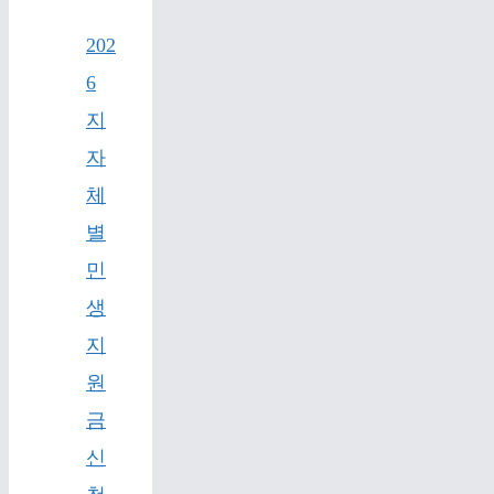
202
6
지
자
체
별
민
생
지
원
금
신