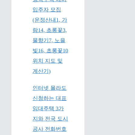
입주자 모집
(운정산내1, 가
람14, 초롱꽃3,
물향기7, 노을
빛16, 초롱꽃10
위치 지도 및
계산기)
인터넷 몰라도
신청하는 대표
임대주택 3가
지와 전국 도시
공사 전화번호