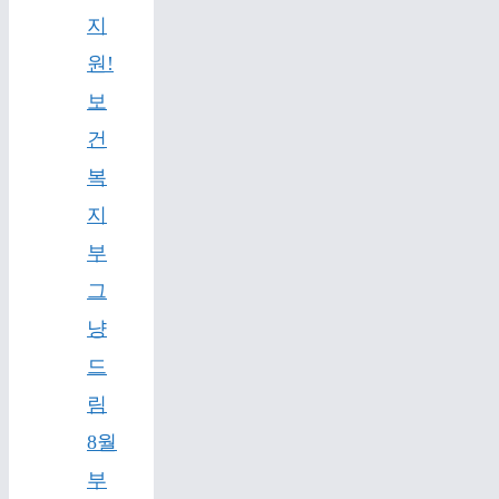
지
원!
보
건
복
지
부
그
냥
드
림
8월
부