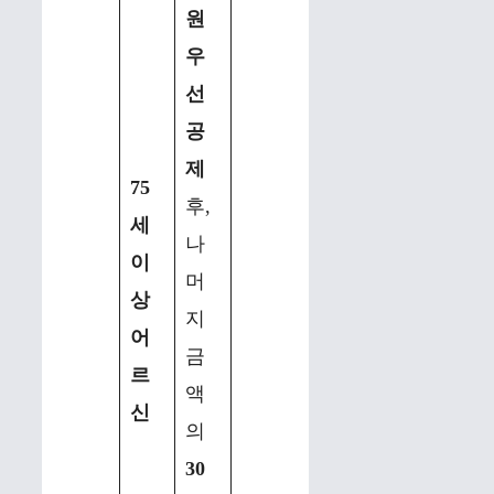
원
우
선
공
제
75
후,
세
나
이
머
상
지
어
금
르
액
신
의
30