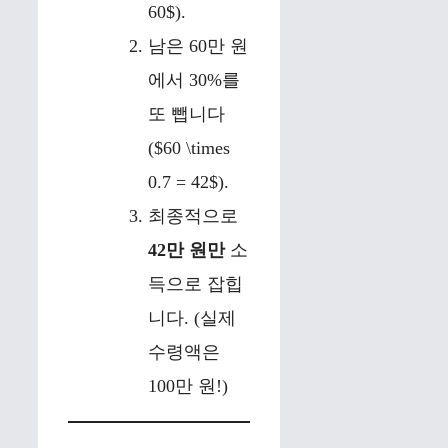
60$).
남은 60만 원
에서 30%를
또 뺍니다
($60 \times
0.7 = 42$).
최종적으로
42만 원만
소
득으로 잡힙
니다. (실제
수령액은
100만 원!)