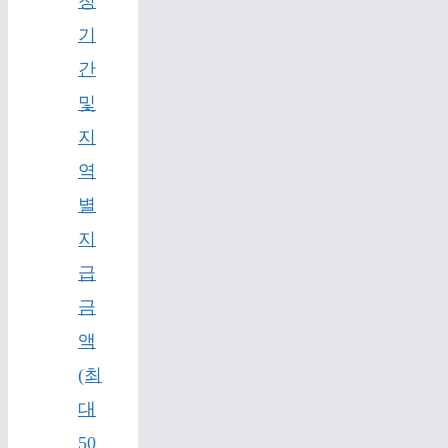
청
기
간
및
지
역
별
지
급
금
액
(최
대
50