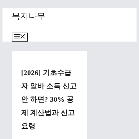
Skip
복지나무
to
content
Menu
[2026] 기초수급
자 알바 소득 신고
안 하면? 30% 공
제 계산법과 신고
요령