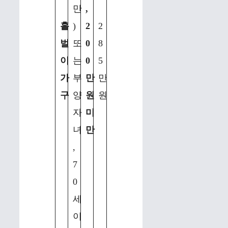
만
,
홑
)
2
2
벌
또
0
8
이
는
0
5
가
부
만
만
구
양
원
원
자
미
녀
만
,
7
0
세
이