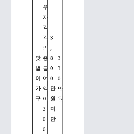
우
자
각
각
3
의
,
맞
총
8
3
벌
급
0
3
이
여
0
0
가
액
만
만
구
이
원
원
3
미
0
만
0