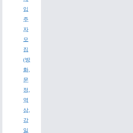
입
주
자
모
집
(방
화,
문
정,
역
삼,
강
일