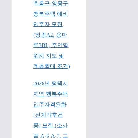
추홀구·영종구
행복주택 예비
입주자 모집
(영종A2, 용마
루3BL, 주안역
위치 지도 및
계층확대 조건)
2026년 평택시
지역 행복주택
입주자격완화
[선계약후검
증] 모집 (소사
벌 A-6·A-7, 고