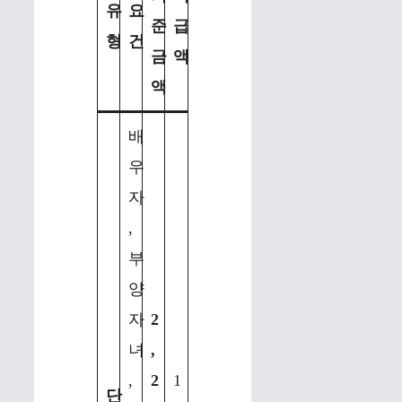
유
요
준
급
형
건
금
액
액
배
우
자
,
부
양
자
2
녀
,
,
2
1
단