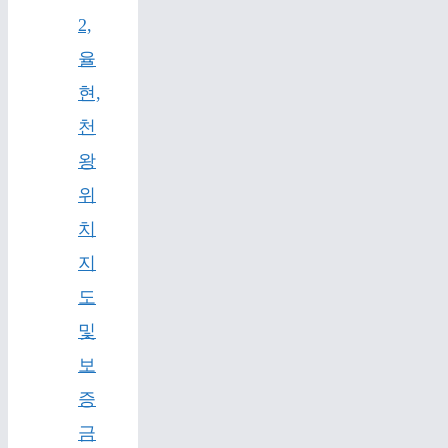
2,
율
현,
천
왕
위
치
지
도
및
보
증
금