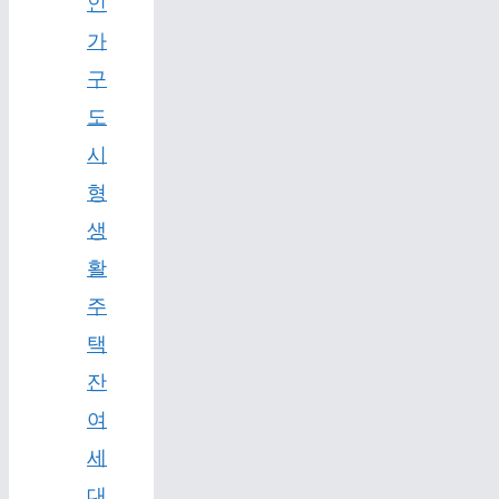
인
가
구
도
시
형
생
활
주
택
잔
여
세
대