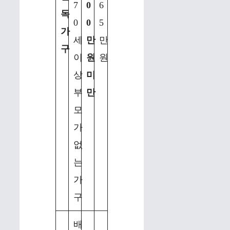
7
0
6
독
0
0
5
가
세
만
만
구
이
원
원
상
미
부
만
모
가
없
는
가
구
배