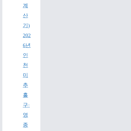
계
산
기)
202
6년
인
천
미
추
홀
구·
영
종