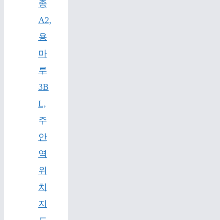
종
A2,
용
마
루
3B
L,
주
안
역
위
치
지