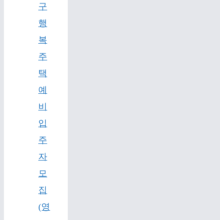
구
행
복
주
택
예
비
입
주
자
모
집
(영