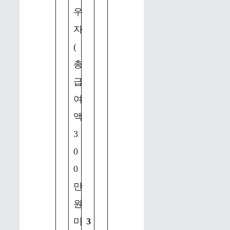
우
자
(
총
급
여
액
3
0
0
만
원
미
3