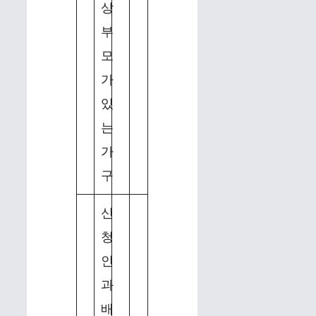
상
부
모
가
있
는
가
구
신
청
인
과
배