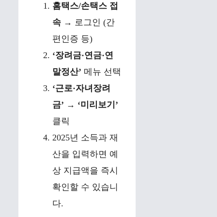
홈택스/손택스 접
속
→ 로그인 (간
편인증 등)
‘장려금·연금·연
말정산’
메뉴 선택
‘근로·자녀장려
금’
→
‘미리보기’
클릭
2025년 소득과 재
산을 입력하면 예
상 지급액을 즉시
확인할 수 있습니
다.