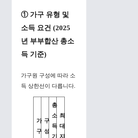
① 가구 유형 및
소득 요건 (2025
년 부부합산 총소
득 기준)
가구원 구성에 따라 소
득 상한선이 다릅니다.
총
소
최
가
구
득
대
구
성
기
지