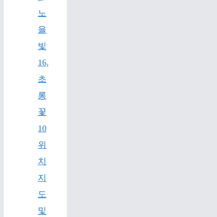
노
을
빛
16,
초
롱
꽃
10
위
치
지
도
및