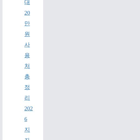
대
20
만
원
사
용
처
총
정
리
202
6
지