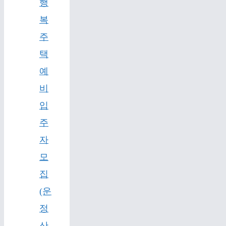
행
복
주
택
예
비
입
주
자
모
집
(운
정
산