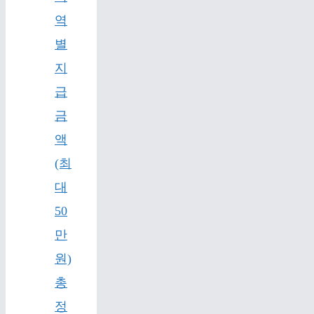
역
별
지
급
금
액
(최
대
50
만
원)
총
정