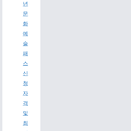
년
문
화
예
술
패
스
신
청
자
격
및
최