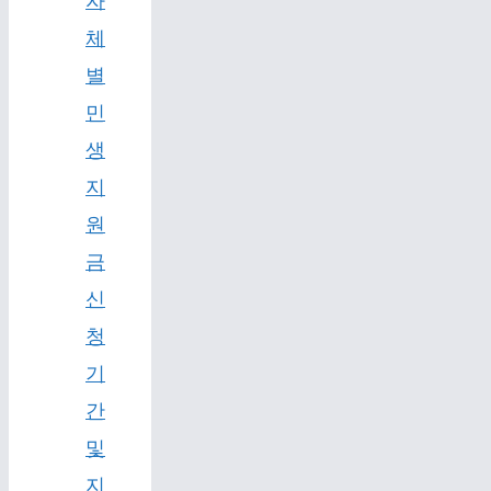
자
체
별
민
생
지
원
금
신
청
기
간
및
지