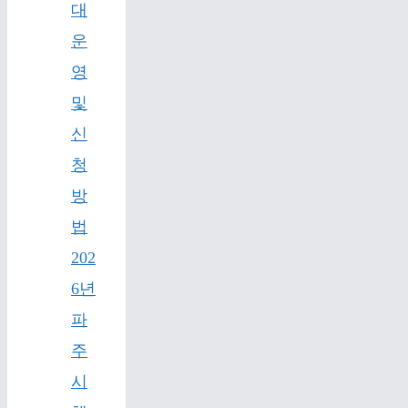
대
운
영
및
신
청
방
법
202
6년
파
주
시