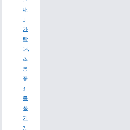
내
1,
가
람
14,
초
롱
꽃
3,
물
향
기
7,