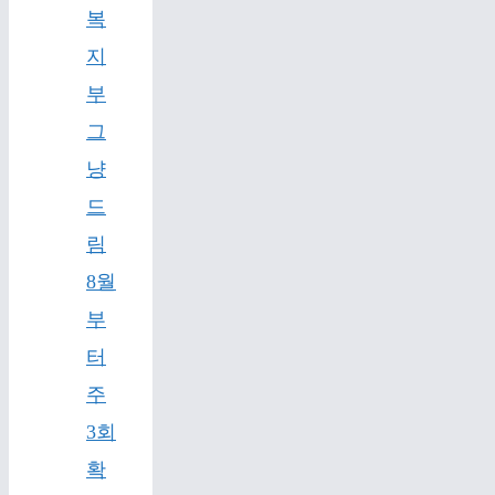
복
지
부
그
냥
드
림
8월
부
터
주
3회
확