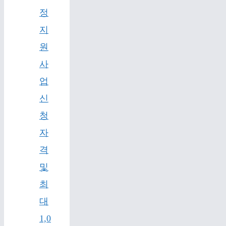
정
지
원
사
업
신
청
자
격
및
최
대
1,0