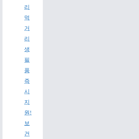
리
먹
거
리
생
필
품
즉
시
지
원!
보
건