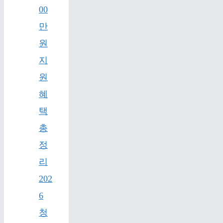
00
만
원
지
원
혜
택
총
정
리
202
6
청