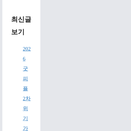
최신글
보기
202
6
굿
피
플
2차
위
기
가