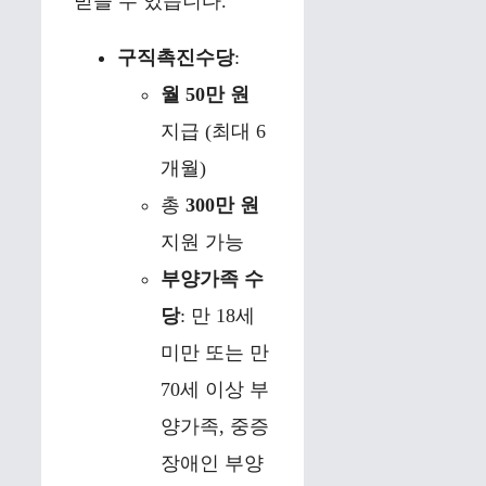
받을 수 있습니다.
구직촉진수당
:
월 50만 원
지급 (최대 6
개월)
총
300만 원
지원 가능
부양가족 수
당
: 만 18세
미만 또는 만
70세 이상 부
양가족, 중증
장애인 부양