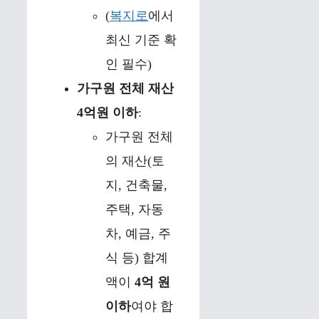
(
복지로
에서
최신 기준 확
인 필수)
가구원 전체 재산
4억원 이하
:
가구원 전체
의 재산(토
지, 건축물,
주택, 자동
차, 예금, 주
식 등) 합계
액이
4억 원
이하
여야 합