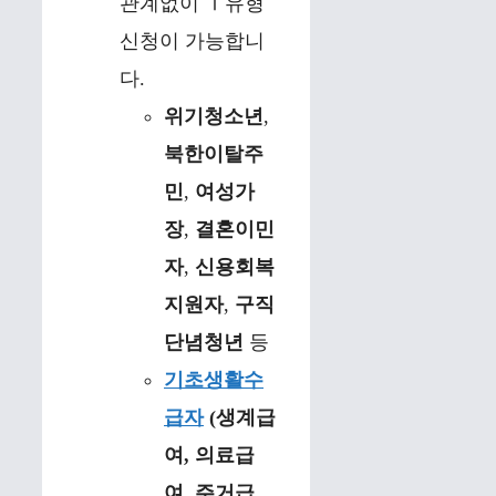
관계없이 Ⅰ유형
신청이 가능합니
다.
위기청소년
,
북한이탈주
민
,
여성가
장
,
결혼이민
자
,
신용회복
지원자
,
구직
단념청년
등
기초생활수
급자
(생계급
여, 의료급
여, 주거급