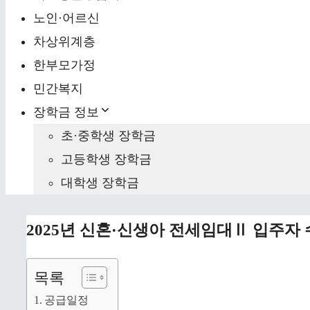
노인·어르신
차상위계층
한부모가정
민간복지
장학금 정보
초·중학생 장학금
고등학생 장학금
대학생 장학금
2025년 신혼·신생아 전세임대Ⅱ 입주자
목록
공급일정