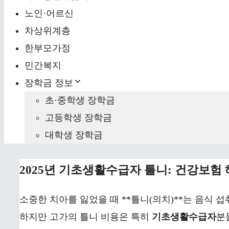
노인·어르신
차상위계층
한부모가정
민간복지
장학금 정보
초·중학생 장학금
고등학생 장학금
대학생 장학금
2025년 기초생활수급자 틀니: 건강보험
소중한 치아를 잃었을 때 **틀니(의치)**는 음식 
하지만 고가의 틀니 비용은 특히
기초생활수급자
분