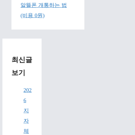
알뜰폰 개통하는 법
(비용 0원)
최신글
보기
202
6
지
자
체