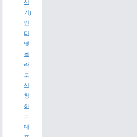
산
기)
인
터
넷
몰
라
도
신
청
하
는
대