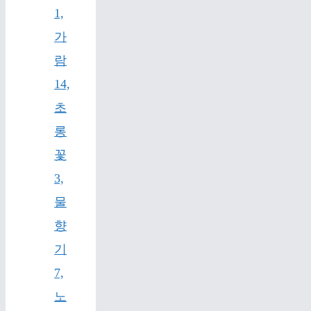
1,
가
람
14,
초
롱
꽃
3,
물
향
기
7,
노