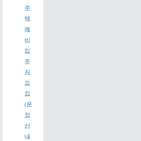
주
택
예
비
입
주
자
모
집
(운
정
산
내