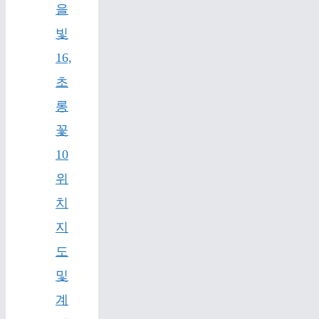
을
빛
16,
초
롱
꽃
10
위
치
지
도
및
계