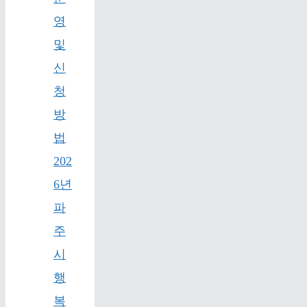
영
및
신
청
방
법
202
6년
파
주
시
행
복