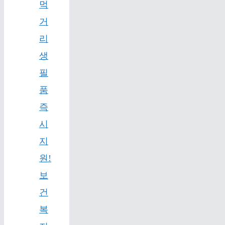
먹
거
리
생
필
품
즉
시
지
원!
보
건
복