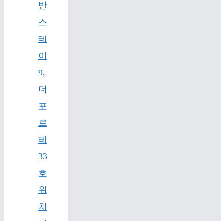
반
스
테
이
9,
더
포
르
테
33
호
위
치