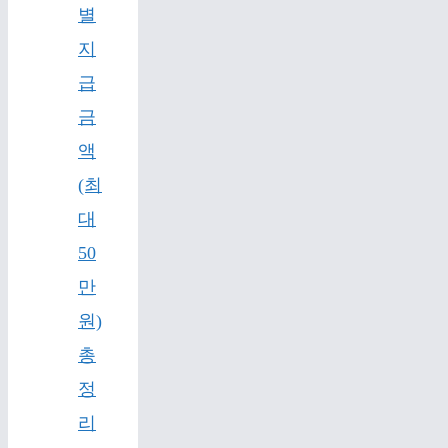
별
지
급
금
액
(최
대
50
만
원)
총
정
리