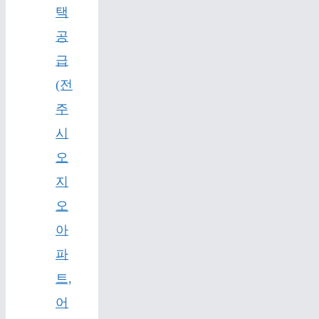
택
공
급
(전
주
시
오
지
오
아
파
트,
어