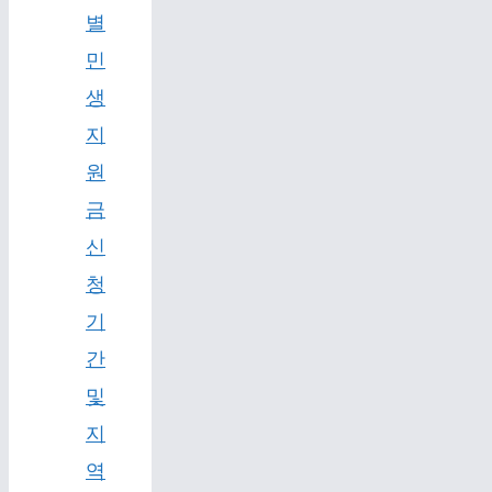
별
민
생
지
원
금
신
청
기
간
및
지
역