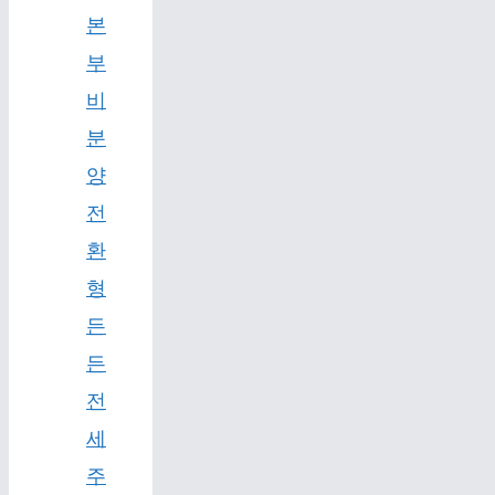
본
부
비
분
양
전
환
형
든
든
전
세
주