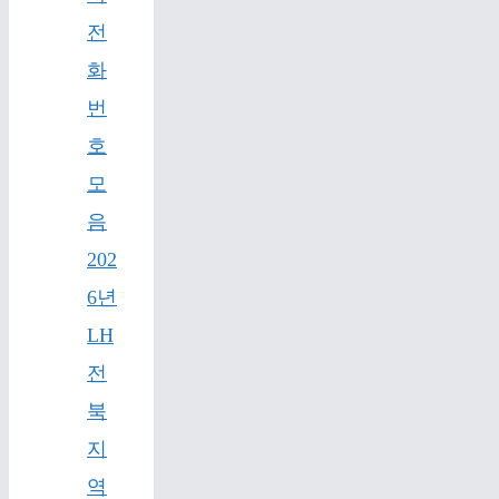
전
화
번
호
모
음
202
6년
LH
전
북
지
역