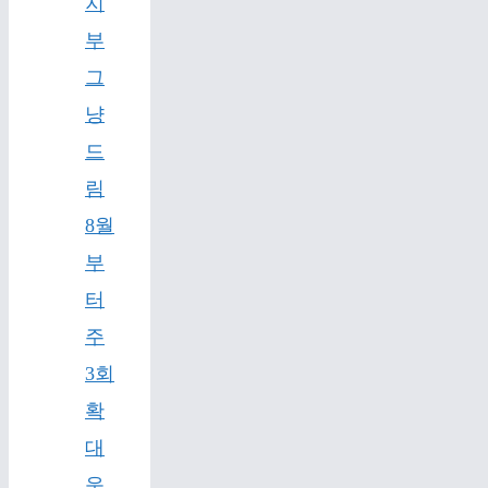
지
부
그
냥
드
림
8월
부
터
주
3회
확
대
운