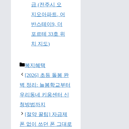
급 (전주시 오
지오아파트, 어
반스테이9, 더
포르테 33호 위
치 지도)
Categories
복지혜택
[2026] 초등 돌봄 완
벽 정리: 늘봄학교부터
우리동네 키움센터 신
청방법까지
[절약 꿀팁] 자급제
폰 없이 쓰던 폰 그대로