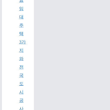
표
임
대
주
택
3가
지
와
전
국
도
시
공
사