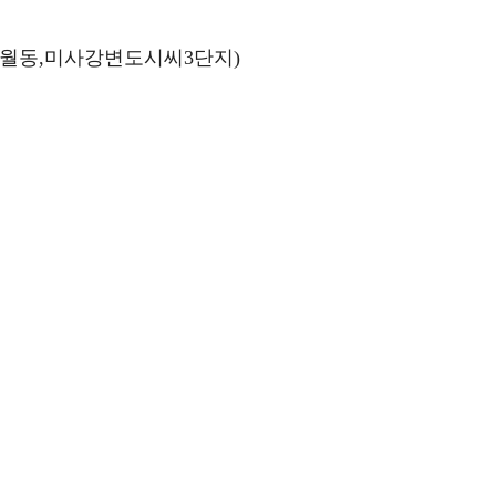
(망월동,미사강변도시씨3단지)