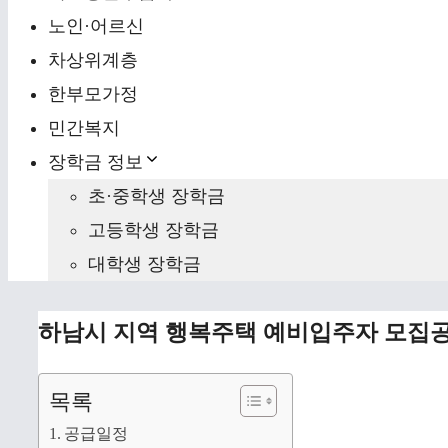
노인·어르신
차상위계층
한부모가정
민간복지
장학금 정보
초·중학생 장학금
고등학생 장학금
대학생 장학금
하남시 지역 행복주택 예비입주자 모집공
목록
공급일정