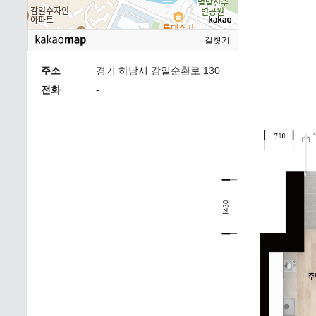
길찾기
주소
경기 하남시 감일순환로 130
전화
-