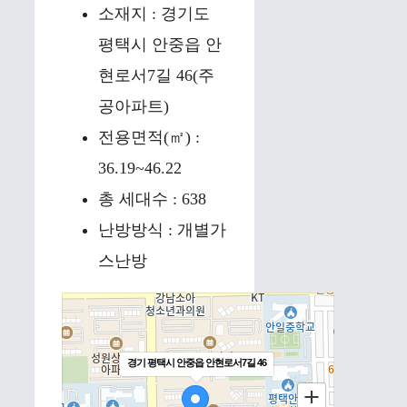
소재지 : 경기도
평택시 안중읍 안
현로서7길 46(주
공아파트)
전용면적(㎡) :
36.19~46.22
총 세대수 : 638
난방방식 : 개별가
스난방
경기 평택시 안중읍 안현로서7길 46