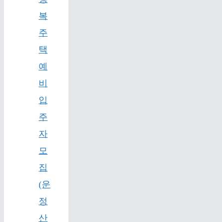
복
주
택
예
비
입
주
자
모
집
(운
정
산