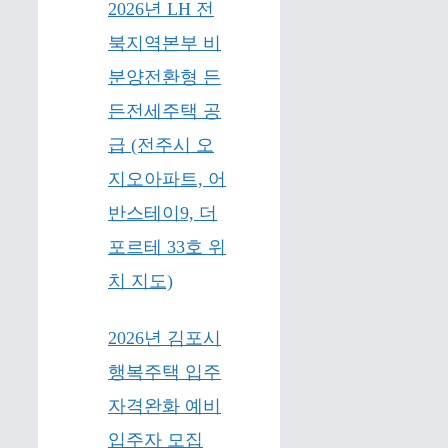
2026년 LH 전
북지역본부 비
분양전환형 든
든전세주택 공
급 (전주시 오
지오아파트, 어
반스테이9, 더
포르테 33호 위
치 지도)
2026년 김포시
행복주택 입주
자격완화 예비
입주자 모집