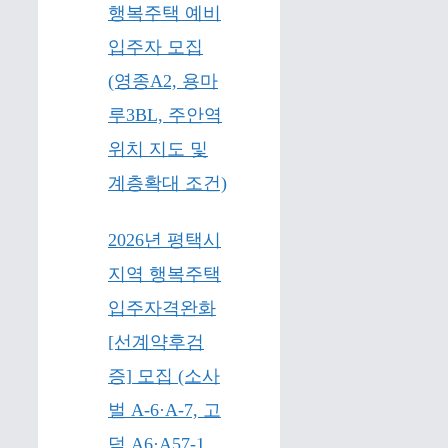
행복주택 예비
입주자 모집
(영종A2, 용마
루3BL, 주안역
위치 지도 및
계층확대 조건)
2026년 평택시
지역 행복주택
입주자격완화
[선계약후검
증] 모집 (소사
벌 A-6·A-7, 고
덕 A6·A57-1