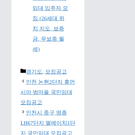
임대 입주자 모
집 (26세대 위
치 지도, 보증
금, 무보증 월
세)
Categories
경기도
,
모집공고
인천 논현2단지 휴먼
시아 범마을 국민임대
모집공고
인천시 중구 영종
LH67단지 엘에이치1단
지 국민임대 모집공고