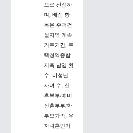
으로 선정하
며, 배점 항
목은 주택건
설지역 계속
거주기간, 주
택청약종합
저축 납입 횟
수, 미성년
자녀 수, 신
혼부부/예비
신혼부부/한
부모가족, 유
자녀혼인가