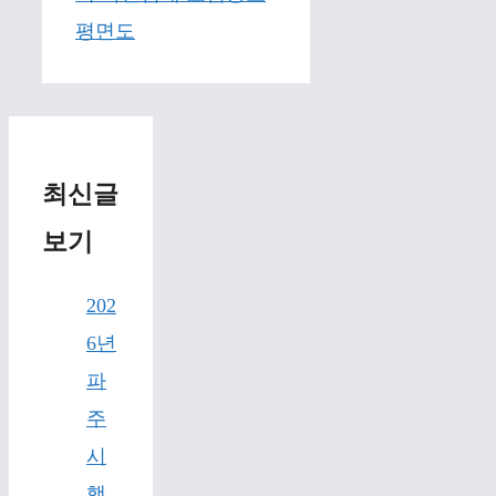
평면도
최신글
보기
202
6년
파
주
시
행