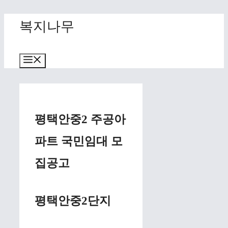
Skip
복지나무
to
content
Menu
평택안중2 주공아
파트 국민임대 모
집공고
평택안중2단지