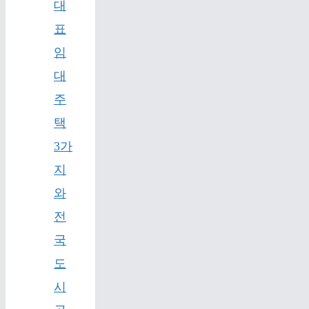
대
표
임
대
주
택
3가
지
와
전
국
도
시