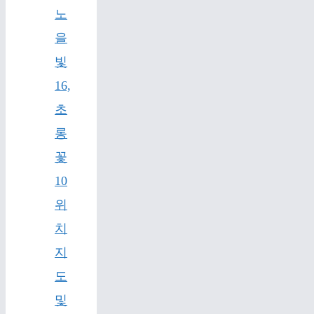
노
을
빛
16,
초
롱
꽃
10
위
치
지
도
및