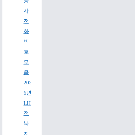
공
사
전
화
번
호
모
음
202
6년
LH
전
북
지