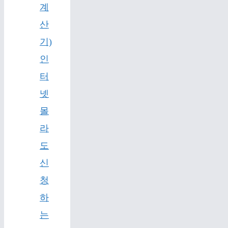
계
산
기)
인
터
넷
몰
라
도
신
청
하
는