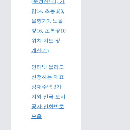
(운정산내1, 가
람14, 초롱꽃3,
물향기7, 노을
빛16, 초롱꽃10
위치 지도 및
계산기)
인터넷 몰라도
신청하는 대표
임대주택 3가
지와 전국 도시
공사 전화번호
모음