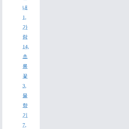
내
1,
가
람
14,
초
롱
꽃
3,
물
향
기
7,