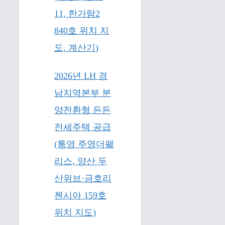
11, 한가람2
840호 위치 지
도, 계산기)
2026년 LH 경
남지역본부 분
양전환형 든든
전세주택 공급
(통영 주영더팰
리스, 양산 두
산위브·금호리
첸시아 159호
위치 지도)