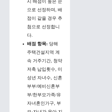
시 배점이 높은 순
으로 선정하며, 배
점이 같을 경우 추
첨으로 선정합니
다.
배점 항목:
당해
주택건설지역 계
속 거주기간, 청약
저축 납입횟수, 미
성년 자녀수, 신혼
부부/예비신혼부
부/한부모가족/유
자녀혼인가구, 부
모·자녀간 육아 지