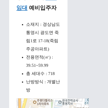
임대
예비입주자
소재지 : 경상남도
통영시 광도면 죽
림1로 17-18(죽림
주공아파트)
전용면적(㎡) :
39.51~59.99
총 세대수 : 718
난방방식 : 개별난
방