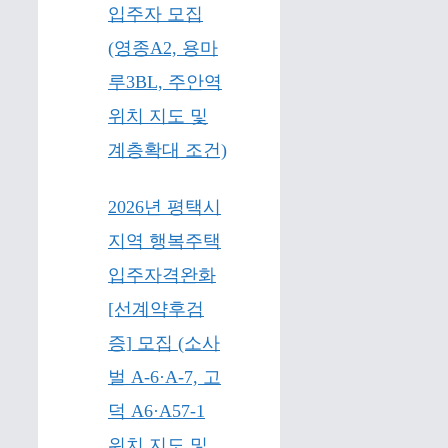
입주자 모집
(영종A2, 용마
루3BL, 주안역
위치 지도 및
계층확대 조건)
2026년 평택시
지역 행복주택
입주자격완화
[선계약후검
증] 모집 (소사
벌 A-6·A-7, 고
덕 A6·A57-1
위치 지도 및