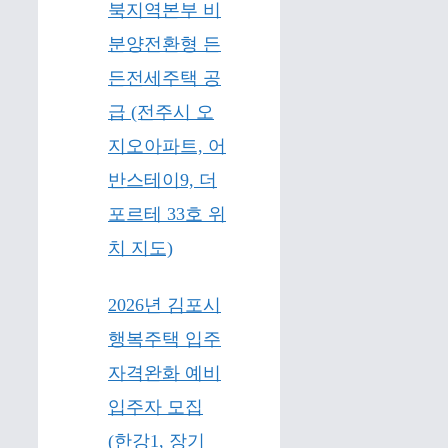
북지역본부 비
분양전환형 든
든전세주택 공
급 (전주시 오
지오아파트, 어
반스테이9, 더
포르테 33호 위
치 지도)
2026년 김포시
행복주택 입주
자격완화 예비
입주자 모집
(한강1, 장기