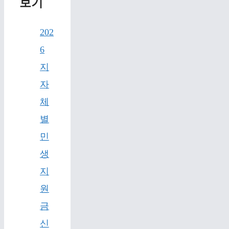
보기
202
6
지
자
체
별
민
생
지
원
금
신