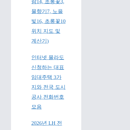
람14, 초롱꽃3,
물향기7, 노을
빛16, 초롱꽃10
위치 지도 및
계산기)
인터넷 몰라도
신청하는 대표
임대주택 3가
지와 전국 도시
공사 전화번호
모음
2026년 LH 전