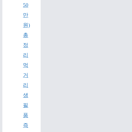
50
만
원)
총
정
리
먹
거
리
생
필
품
즉