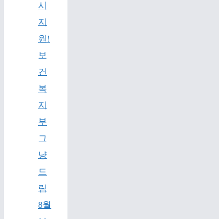
시
지
원!
보
건
복
지
부
그
냥
드
림
8월