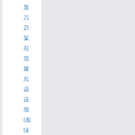
청
기
간
및
지
역
별
지
급
금
액
(최
대