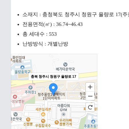
소재지 : 충청북도 청주시 청원구 율량로 17(주
전용면적(㎡) : 36.74~46.43
총 세대수 : 553
난방방식 : 개별난방
충북 청주시 청원구 율량로 17