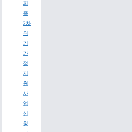
피
플
2차
위
기
가
정
지
원
사
업
신
청