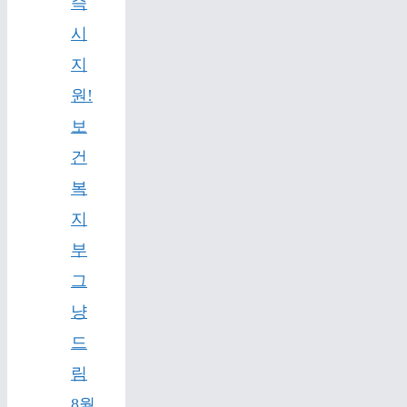
즉
시
지
원!
보
건
복
지
부
그
냥
드
림
8월