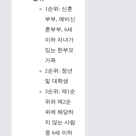
1순위: 신혼
부부, 예비신
혼부부, 6세
이하 자녀가
있는 한부모
가족
2순위: 청년
및 대학생
3순위: 제1순
위와 제2순
위에 해당하
지 않는 사람
중 6세 이하