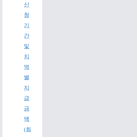
신
청
기
간
및
지
역
별
지
급
금
액
(최