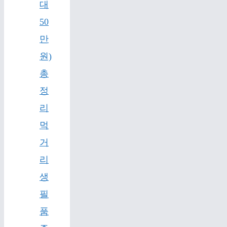
대
50
만
원)
총
정
리
먹
거
리
생
필
품