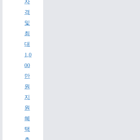
자
격
및
최
대
1,0
00
만
원
지
원
혜
택
총