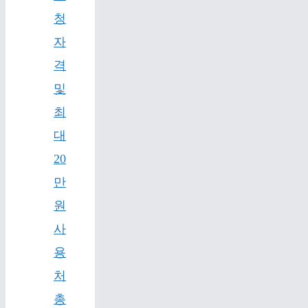
청
자
격
및
최
대
20
만
원
사
용
처
총