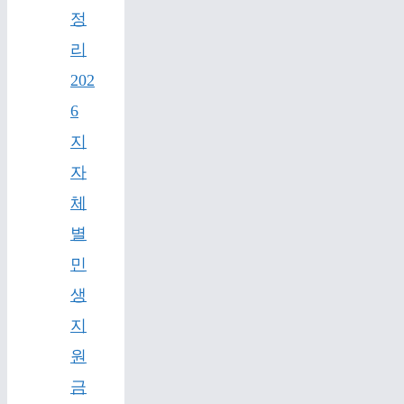
정
리
202
6
지
자
체
별
민
생
지
원
금