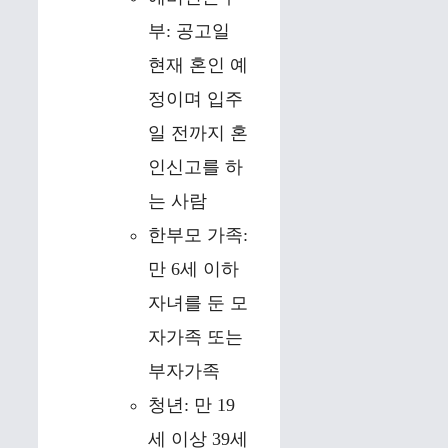
부: 공고일
현재 혼인 예
정이며 입주
일 전까지 혼
인신고를 하
는 사람
한부모 가족:
만 6세 이하
자녀를 둔 모
자가족 또는
부자가족
청년: 만 19
세 이상 39세