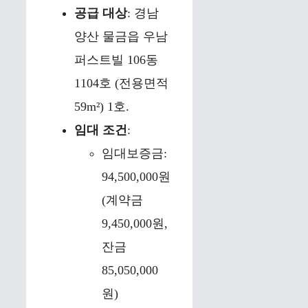
공급 대상
: 경남
양산 물금읍 우남
퍼스트빌 106동
1104호 (전용면적
59m²) 1호.
임대 조건
:
임대보증금:
94,500,000원
(계약금
9,450,000원,
잔금
85,050,000
원)