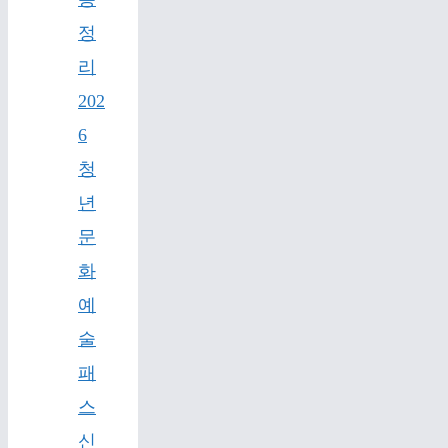
정
리
202
6
청
년
문
화
예
술
패
스
신