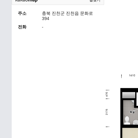
길찾기
주소
충북 진천군 진천읍 문화로
394
전화
-