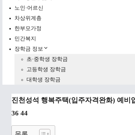
노인·어르신
차상위계층
한부모가정
민간복지
장학금 정보
초·중학생 장학금
고등학생 장학금
대학생 장학금
진천성석 행복주택(입주자격완화) 예비입주
36 44
목록