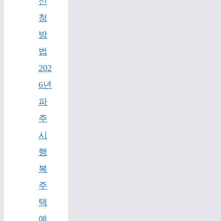
신
청
방
법
202
6년
파
주
시
행
복
주
택
예