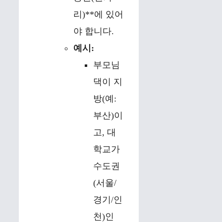
리)**에 있어
야 합니다.
예시:
부모님
댁이 지
방(예:
부산)이
고, 대
학교가
수도권
(서울/
경기/인
천)인