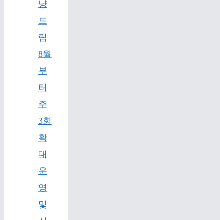
냥
드
림
8월
부
터
주
3회
확
대
운
영
및