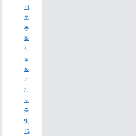
14,
초
롱
꽃
3,
물
향
기
7,
노
을
빛
16,