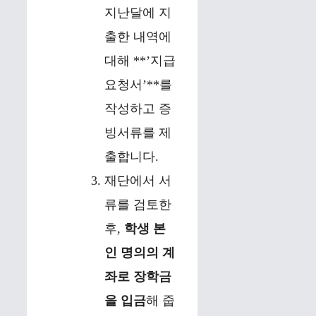
지난달에 지
출한 내역에
대해 **’지급
요청서’**를
작성하고 증
빙서류를 제
출합니다.
재단에서 서
류를 검토한
후,
학생 본
인 명의의 계
좌로 장학금
을 입금
해 줍