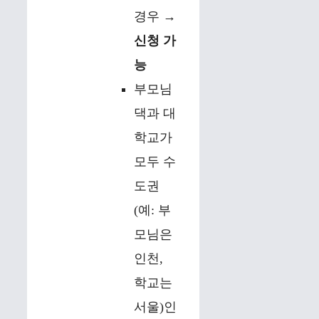
경우 →
신청 가
능
부모님
댁과 대
학교가
모두 수
도권
(예: 부
모님은
인천,
학교는
서울)인