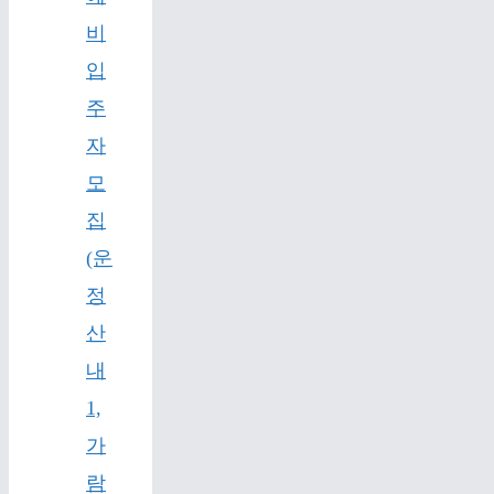
비
입
주
자
모
집
(운
정
산
내
1,
가
람