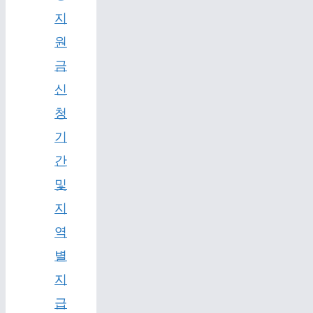
지
원
금
신
청
기
간
및
지
역
별
지
급