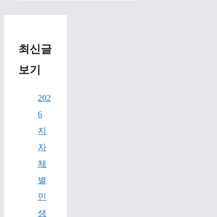
최신글
보기
202
6
지
자
체
별
민
생