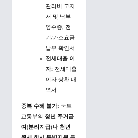
관리비 고지
서 및 납부
영수증, 전
기/가스요금
납부 확인서
전세대출 이
자:
전세대출
이자 상환 내
역서
중복 수혜 불가:
국토
교통부의
청년 주거급
여(분리지급)나 청년
월세 한시 특별지원
등