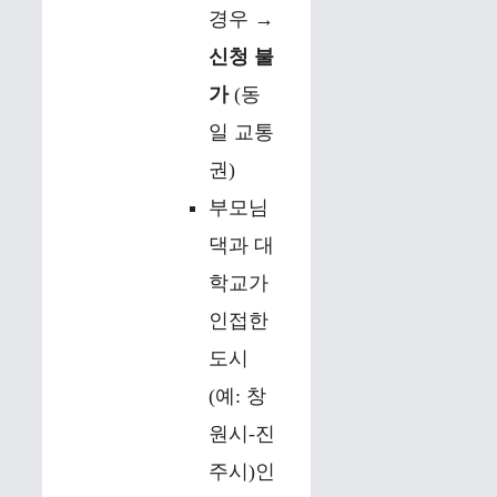
경우 →
신청 불
가
(동
일 교통
권)
부모님
댁과 대
학교가
인접한
도시
(예: 창
원시-진
주시)인