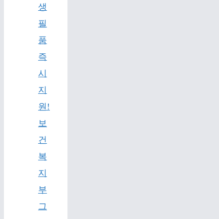
생
필
품
즉
시
지
원!
보
건
복
지
부
그