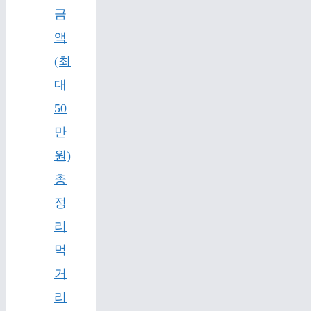
금
액
(최
대
50
만
원)
총
정
리
먹
거
리