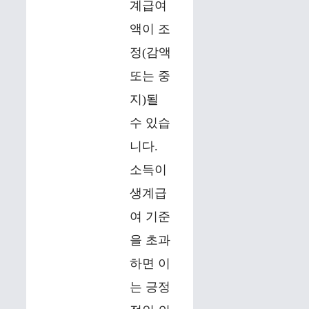
계급여
액이 조
정(감액
또는 중
지)될
수 있습
니다.
소득이
생계급
여 기준
을 초과
하면 이
는 긍정