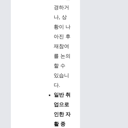
경하거
나, 상
황이 나
아진 후
재참여
를 논의
할 수
있습니
다.
일반 취
업으로
인한 자
활 종