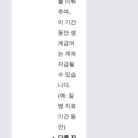
를 미뤄
주며,
이 기간
동안 생
계급여
는 계속
지급될
수 있습
니다.
(예: 질
병 치료
기간 동
안)
다른 자