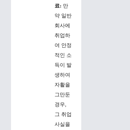
료:
만
약 일반
회사에
취업하
여 안정
적인 소
득이 발
생하여
자활을
그만둔
경우,
그 취업
사실을