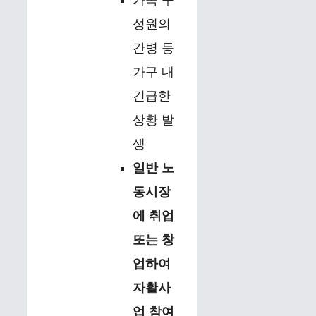
가족 구
성원의
간병 등
가구 내
긴급한
상황 발
생
일반 노
동시장
에 취업
또는 창
업하여
자활사
업 참여