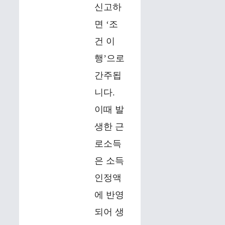
신고하
면 ‘조
건 이
행’으로
간주됩
니다.
이때 발
생한 근
로소득
은 소득
인정액
에 반영
되어 생