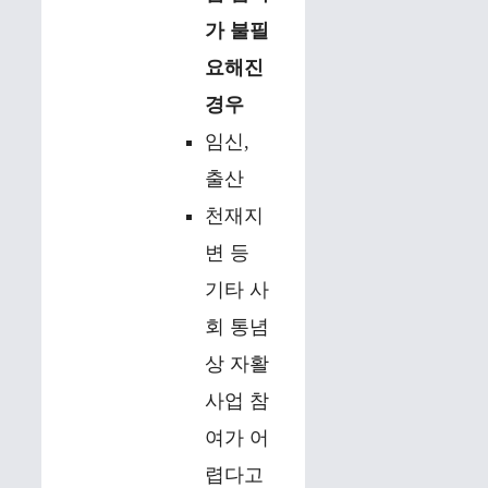
가 불필
요해진
경우
임신,
출산
천재지
변 등
기타 사
회 통념
상 자활
사업 참
여가 어
렵다고