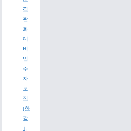
격
완
화
예
비
입
주
자
모
집
(한
강
1,