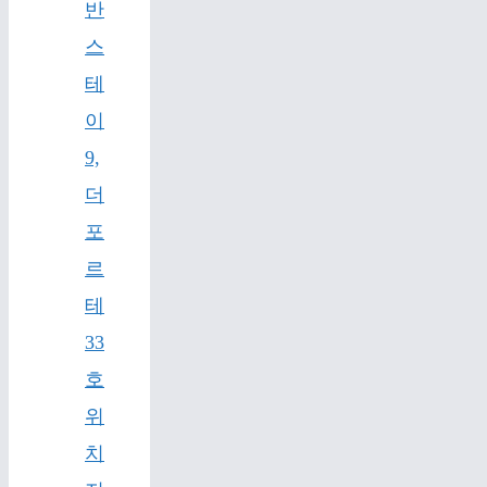
반
스
테
이
9,
더
포
르
테
33
호
위
치