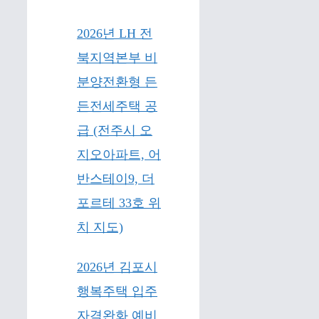
2026년 LH 전
북지역본부 비
분양전환형 든
든전세주택 공
급 (전주시 오
지오아파트, 어
반스테이9, 더
포르테 33호 위
치 지도)
2026년 김포시
행복주택 입주
자격완화 예비