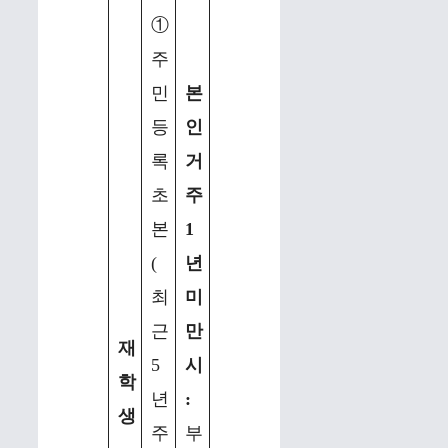
①
주
민
본
등
인
록
거
초
주
본
1
(
년
최
미
근
만
재
5
시
학
년
:
생
주
부