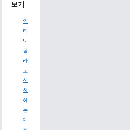
보기
인
터
넷
몰
라
도
신
청
하
는
대
표