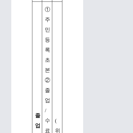
①
주
민
등
록
초
본
②
졸
업
/
졸
수
(
업
료
위