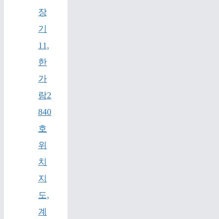
장
기
11,
한
가
람2
840
호
위
치
지
도,
계