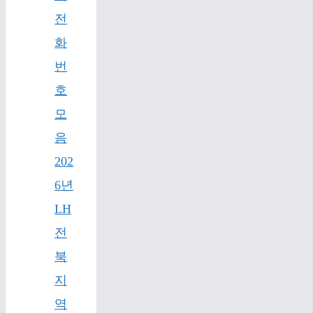
전
화
번
호
모
음
202
6년
LH
전
북
지
역