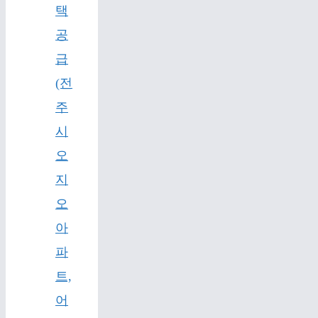
택
공
급
(전
주
시
오
지
오
아
파
트,
어