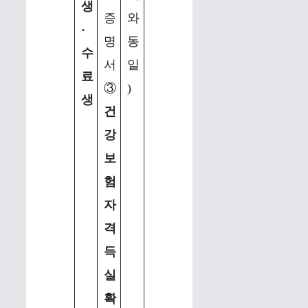
생
증
와
·
명
동
수
서
일
료
③
)
생
건
강
보
험
자
격
득
실
확