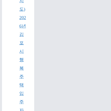
지
도)
202
6년
김
포
시
행
복
주
택
입
주
자