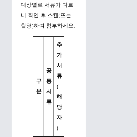
대상별로 서류가 다르
니 확인 후 스캔(또는
촬영)하여 첨부하세요.
추
가
서
공
류
구
통
(
분
서
해
류
당
자
)