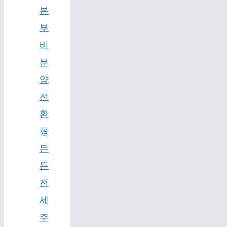
본
부
비
분
양
전
환
형
든
든
전
세
주