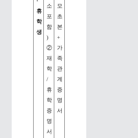
·
소
모
휴
포
초
학
함
본
생
)
+
②
가
재
족
학
관
/
계
휴
증
학
명
증
서
명
서