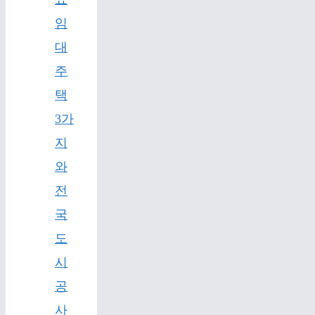
임
대
주
택
3가
지
와
전
국
도
시
공
사