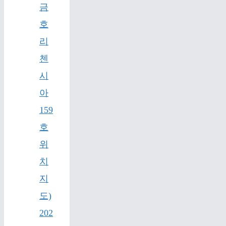
금
호
리
첸
시
아
159
호
위
치
지
도)
202