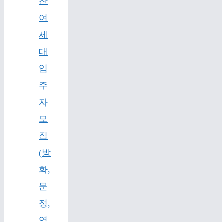
잔
여
세
대
입
주
자
모
집
(방
화,
문
정,
역