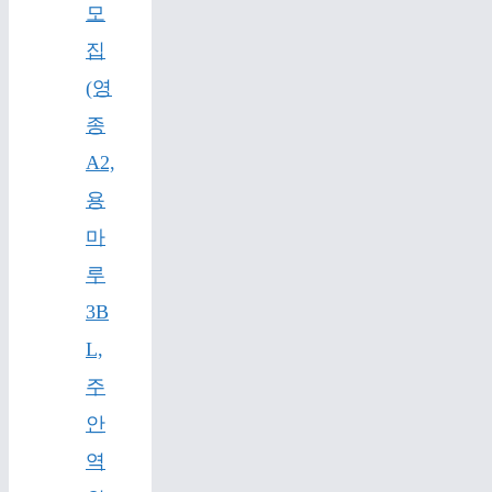
모
집
(영
종
A2,
용
마
루
3B
L,
주
안
역