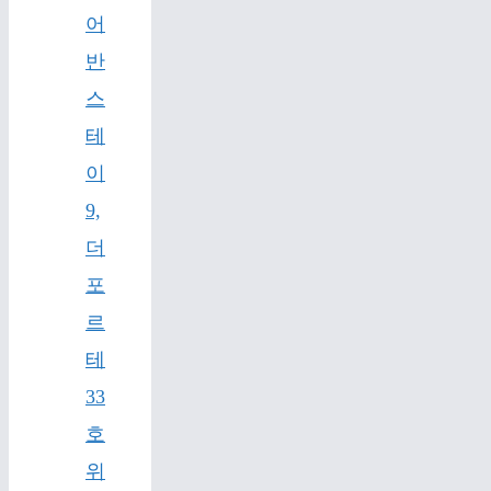
어
반
스
테
이
9,
더
포
르
테
33
호
위