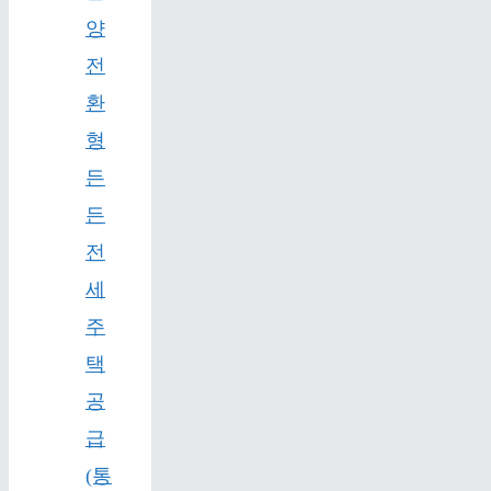
양
전
환
형
든
든
전
세
주
택
공
급
(통