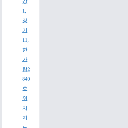
강
1,
장
기
11,
한
가
람2
840
호
위
치
지
도,