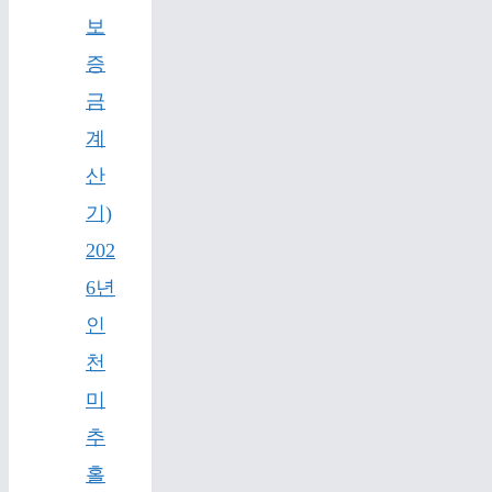
보
증
금
계
산
기)
202
6년
인
천
미
추
홀