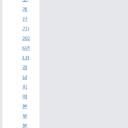
계
산
기)
202
6년
LH
경
남
지
역
본
부
분