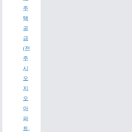
주
택
공
급
(전
주
시
오
지
오
아
파
트,