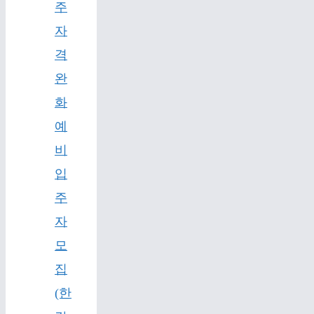
주
자
격
완
화
예
비
입
주
자
모
집
(한