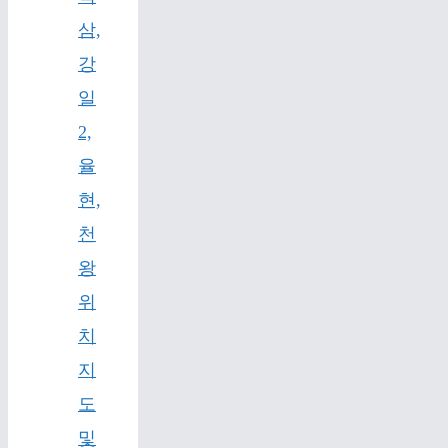
삼,
강
일
2,
율
현,
천
왕
위
치
지
도
및