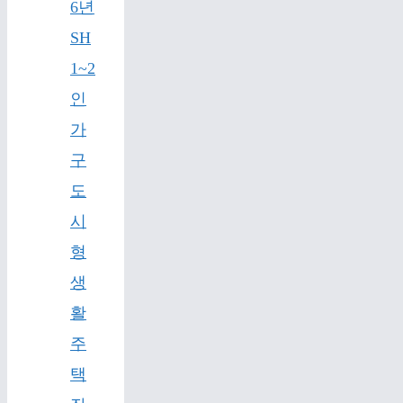
6년
SH
1~2
인
가
구
도
시
형
생
활
주
택