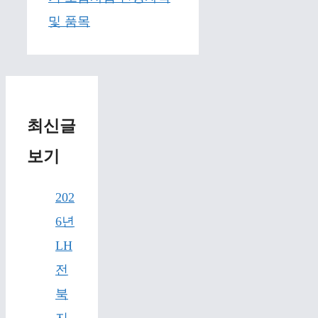
및 품목
최신글
보기
202
6년
LH
전
북