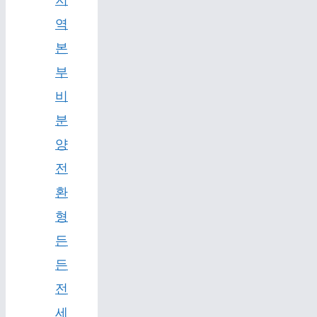
지
역
본
부
비
분
양
전
환
형
든
든
전
세