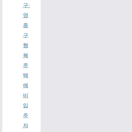
구·
영
종
구
행
복
주
택
예
비
입
주
자