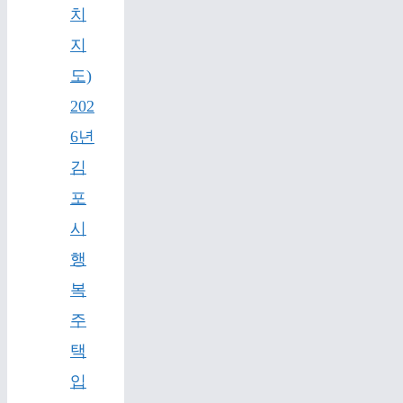
치
지
도)
202
6년
김
포
시
행
복
주
택
입