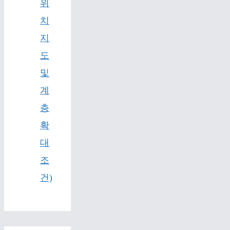
위
치
지
도
및
계
층
확
대
조
건)