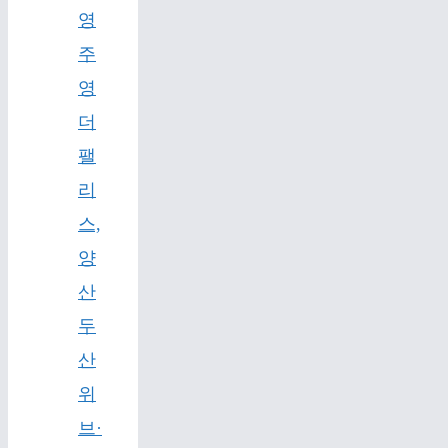
영
주
영
더
팰
리
스,
양
산
두
산
위
브·