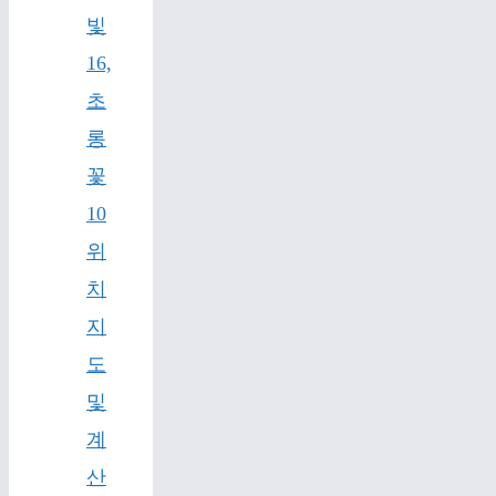
빛
16,
초
롱
꽃
10
위
치
지
도
및
계
산