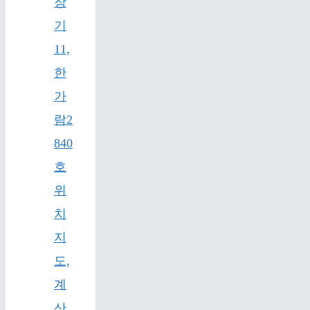
장
기
11,
한
가
람2
840
호
위
치
지
도,
계
산