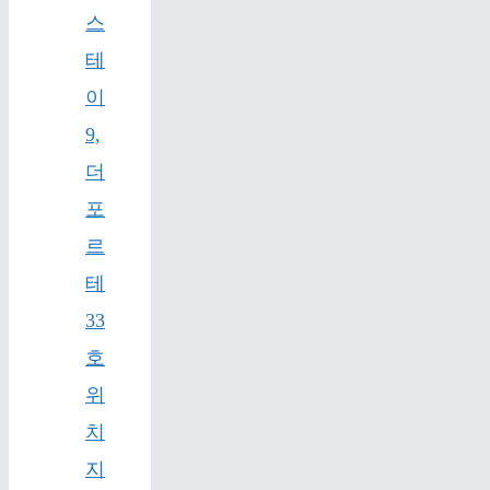
스
테
이
9,
더
포
르
테
33
호
위
치
지