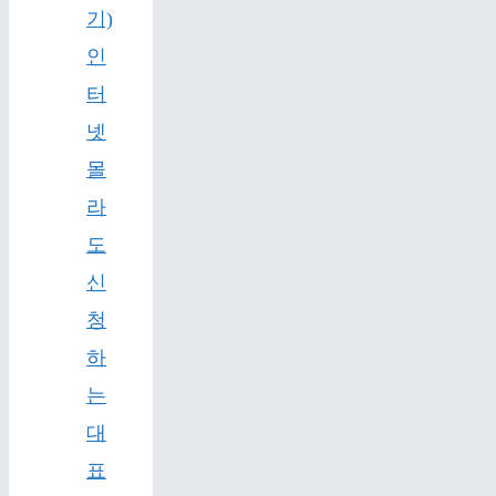
기)
인
터
넷
몰
라
도
신
청
하
는
대
표