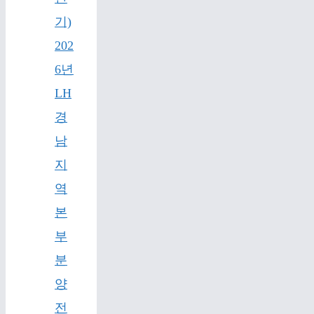
기)
202
6년
LH
경
남
지
역
본
부
분
양
전