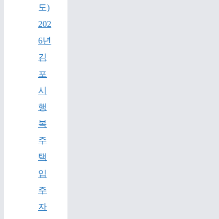
도)
202
6년
김
포
시
행
복
주
택
입
주
자