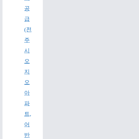
공
급
(전
주
시
오
지
오
아
파
트,
어
반