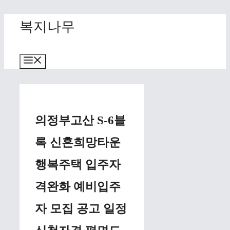
Skip
복지나무
to
content
Menu
의정부고산 S-6블
록 신혼희망타운
행복주택 입주자
격완화 예비입주
자 모집 공고 일정