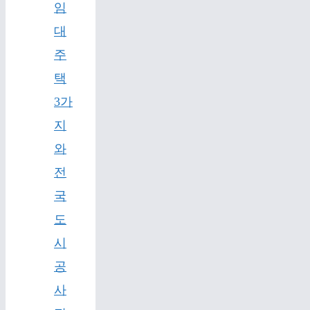
임
대
주
택
3가
지
와
전
국
도
시
공
사