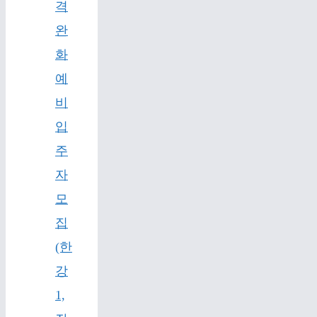
격
완
화
예
비
입
주
자
모
집
(한
강
1,