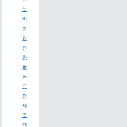
부
비
분
양
전
환
형
든
든
전
세
주
택