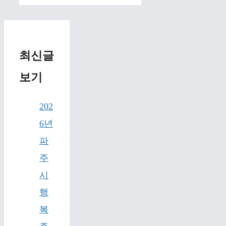
최신글
보기
202
6년
파
주
시
행
복