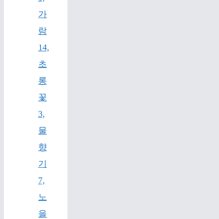
가
람
14,
초
롱
꽃
3,
물
향
기
7,
노
을