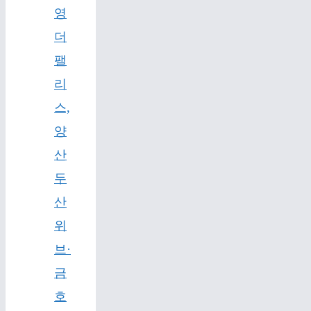
영
더
팰
리
스,
양
산
두
산
위
브·
금
호