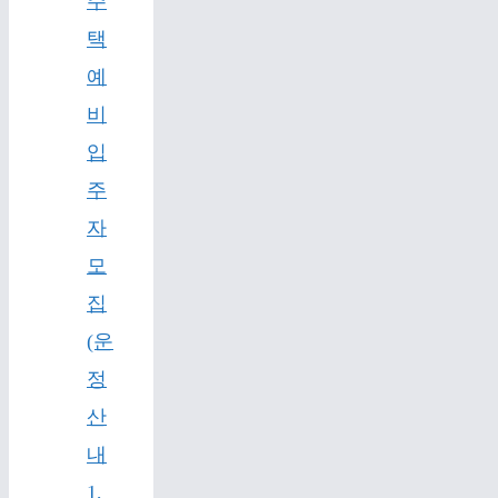
주
택
예
비
입
주
자
모
집
(운
정
산
내
1,