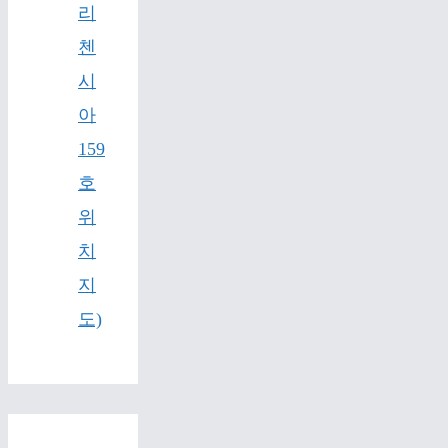
리
첸
시
아
159
호
위
치
지
도)