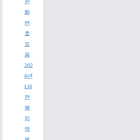
전
화
번
호
모
음
202
6년
LH
전
북
지
역
본