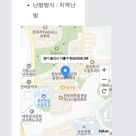
난방방식 : 지역난
방
경기 용인시 기흥구 한보라2로 168