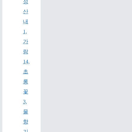
정
산
내
1,
가
람
14,
초
롱
꽃
3,
물
향
기