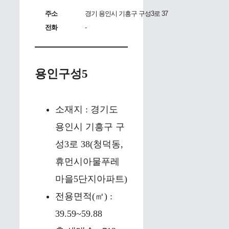
주소
경기 용인시 기흥구 구성3로 37
전화
-
용인구성5
소재지 : 경기도
용인시 기흥구 구
성3로 38(청덕동,
휴먼시아물푸레
마을5단지아파트)
전용면적(㎡) :
39.59~59.88