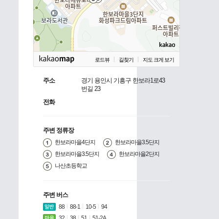
로드뷰
길찾기
지도 크게 보기
주소
경기 용인시 기흥구 한보라1로43
번길 23
전화
주변 정류장
한보라마을4단지
한보라마을3.5단지
한보라마을3.5단지
한보라마을2단지
나산초등학교
주변 버스
88
88-1
10-5
94
32
38
51
51-2A