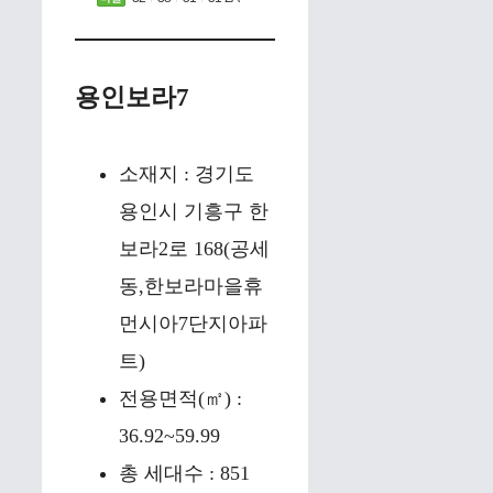
용인보라7
소재지 : 경기도
용인시 기흥구 한
보라2로 168(공세
동,한보라마을휴
먼시아7단지아파
트)
전용면적(㎡) :
36.92~59.99
총 세대수 : 851