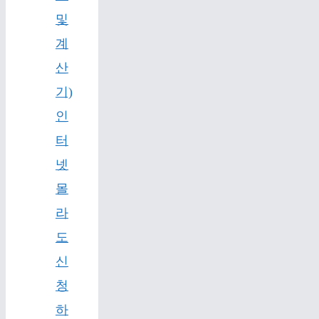
및
계
산
기)
인
터
넷
몰
라
도
신
청
하