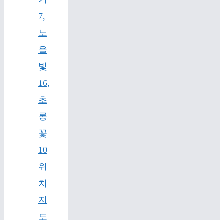
7,
노
을
빛
16,
초
롱
꽃
10
위
치
지
도