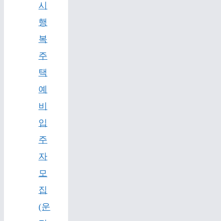
시
행
복
주
택
예
비
입
주
자
모
집
(운