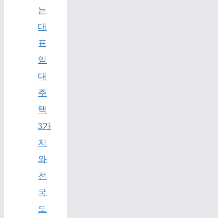
는
대
표
임
대
주
택
3가
지
와
전
국
도