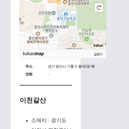
길찾기
주소
경기 용인시 기흥구 흥덕2로 46
전화
-
이천갈산
소재지 : 경기도