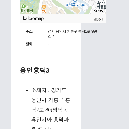
길찾기
주소
경기 용인시 기흥구 흥덕1로79번
길 7
전화
-
용인흥덕3
소재지 : 경기도
용인시 기흥구 흥
덕2로 80(영덕동,
휴먼시아 흥덕마