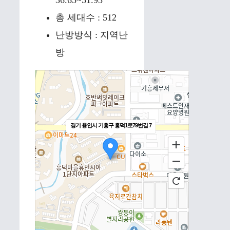
36.65~51.93
총 세대수 : 512
난방방식 : 지역난
방
경기 용인시 기흥구 흥덕1로79번길 7