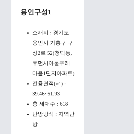
용인구성1
소재지 : 경기도
용인시 기흥구 구
성2로 52(청덕동,
휴먼시아물푸레
마을1단지아파트)
전용면적(㎡) :
39.46~51.93
총 세대수 : 618
난방방식 : 지역난
방