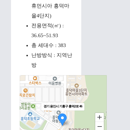
휴먼시아 흥덕마
을4단지)
전용면적(㎡) :
36.65~51.93
총 세대수 : 383
난방방식 : 지역난
방
경기 용인시 기흥구 흥덕2로 46