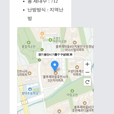
총 세대수 : 712
난방방식 : 지역난
방
경기 용인시 기흥구 구성3로 38