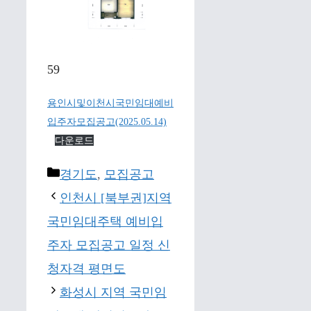
59
용인시및이천시국민임대예비
입주자모집공고(2025.05.14)
다운로드
Categories
경기도
,
모집공고
인천시 [북부권]지역
국민임대주택 예비입
주자 모집공고 일정 신
청자격 평면도
화성시 지역 국민임