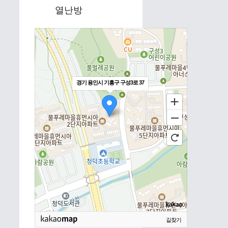
열난방
경기 용인시 기흥구 구성3로 37
길찾기