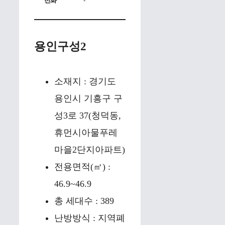
전화
-
용인구성2
소재지 : 경기도
용인시 기흥구 구
성3로 37(청덕동,
휴먼시아물푸레
마을2단지아파트)
전용면적(㎡) :
46.9~46.9
총 세대수 : 389
난방방식 : 지역폐