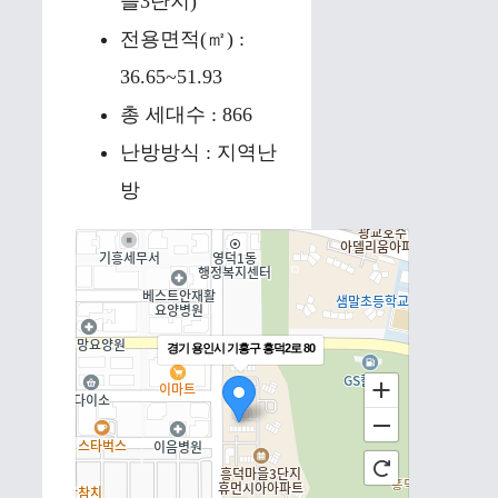
을3단지)
전용면적(㎡) :
36.65~51.93
총 세대수 : 866
난방방식 : 지역난
방
경기 용인시 기흥구 흥덕2로 80