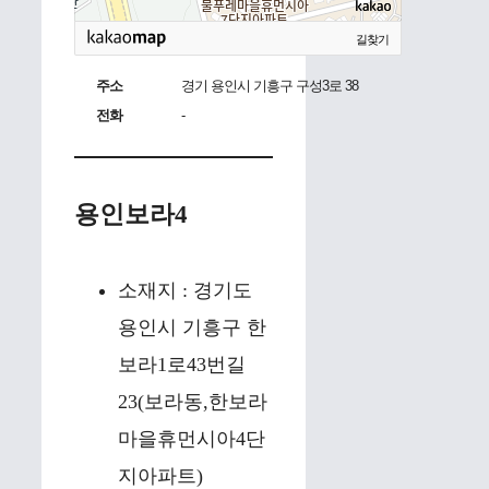
길찾기
주소
경기 용인시 기흥구 구성3로 38
전화
-
용인보라4
소재지 : 경기도
용인시 기흥구 한
보라1로43번길
23(보라동,한보라
마을휴먼시아4단
지아파트)