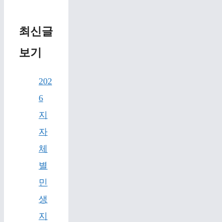
최신글
보기
202
6
지
자
체
별
민
생
지