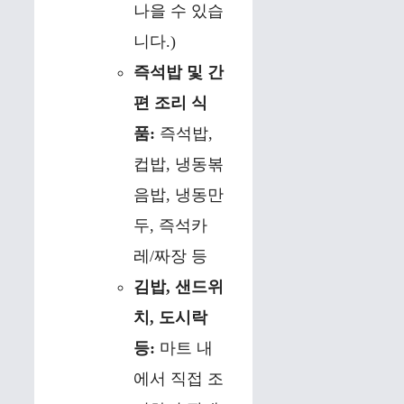
나을 수 있습
니다.)
즉석밥 및 간
편 조리 식
품:
즉석밥,
컵밥, 냉동볶
음밥, 냉동만
두, 즉석카
레/짜장 등
김밥, 샌드위
치, 도시락
등:
마트 내
에서 직접 조