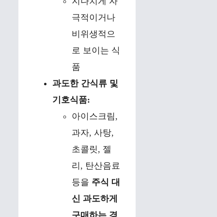
지나치게 자
극적이거나
비위생적으
로 보이는 식
품
과도한 간식류 및
기호식품:
아이스크림,
과자, 사탕,
초콜릿, 젤
리, 탄산음료
등을
주식 대
신 과도하게
구매하는 경