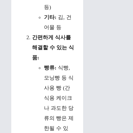
등)
기타:
김, 건
어물 등
간편하게 식사를
해결할 수 있는 식
품:
빵류:
식빵,
모닝빵 등 식
사용 빵 (간
식용 케이크
나 과도한 당
류의 빵은 제
한될 수 있