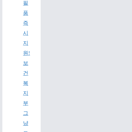
필
품
즉
시
지
원!
보
건
복
지
부
그
냥