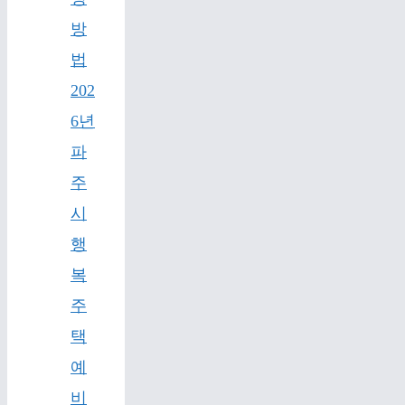
방
법
202
6년
파
주
시
행
복
주
택
예
비