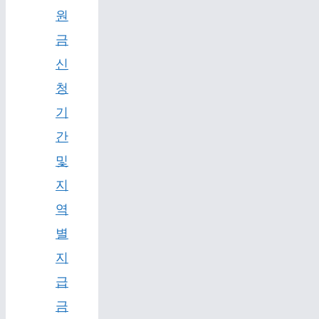
원
금
신
청
기
간
및
지
역
별
지
급
금