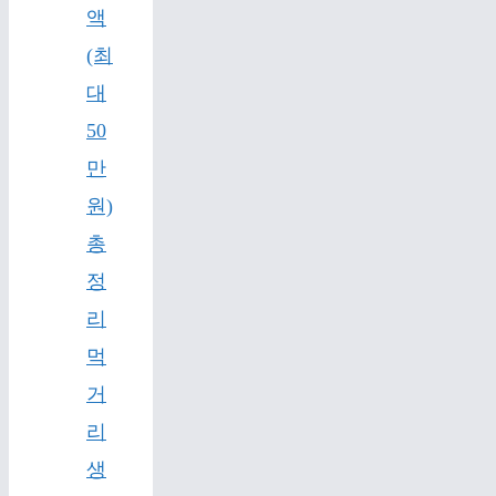
액
(최
대
50
만
원)
총
정
리
먹
거
리
생