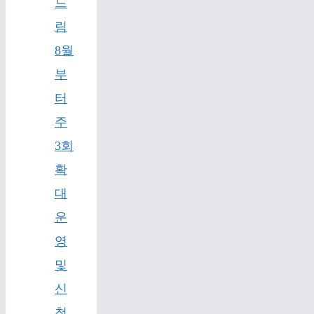
드
림
8월
부
터
주
3회
확
대
운
영
및
신
청