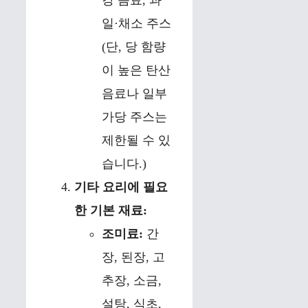
강 음료, 과
일·채소 주스
(단, 당 함량
이 높은 탄산
음료나 일부
가당 주스는
제한될 수 있
습니다.)
기타 요리에 필요
한 기본 재료:
조미료:
간
장, 된장, 고
추장, 소금,
설탕, 식초,