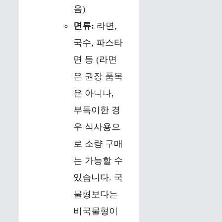
음)
면류:
라면,
국수, 파스타
면 등 (라면
은 권장 품목
은 아니나,
부득이한 경
우 식사용으
로 소량 구매
는 가능할 수
있습니다. 국
물형보다는
비국물형이