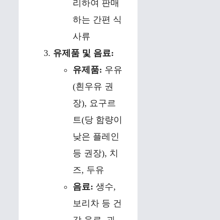
리하여 판매
하는 간편 식
사류
유제품 및 음료:
유제품:
우유
(흰우유 권
장), 요구르
트(당 함량이
낮은 플레인
등 권장), 치
즈, 두유
음료:
생수,
보리차 등 건