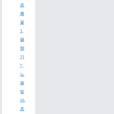
초
롱
꽃
3,
물
향
기
7,
노
을
빛
16,
초