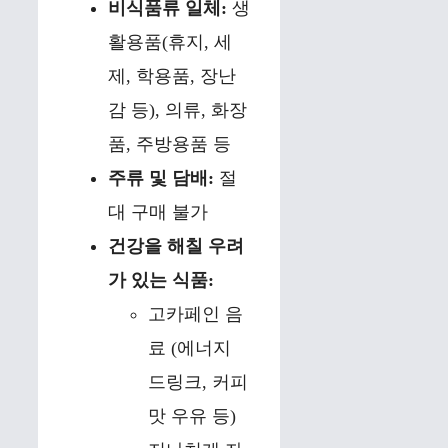
비식품류 일체:
생
활용품(휴지, 세
제, 학용품, 장난
감 등), 의류, 화장
품, 주방용품 등
주류 및 담배:
절
대 구매 불가
건강을 해칠 우려
가 있는 식품:
고카페인 음
료 (에너지
드링크, 커피
맛 우유 등)