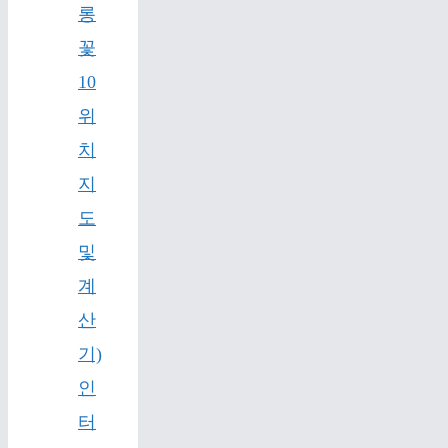
롱
꽃
10
위
치
지
도
및
계
산
기)
인
터