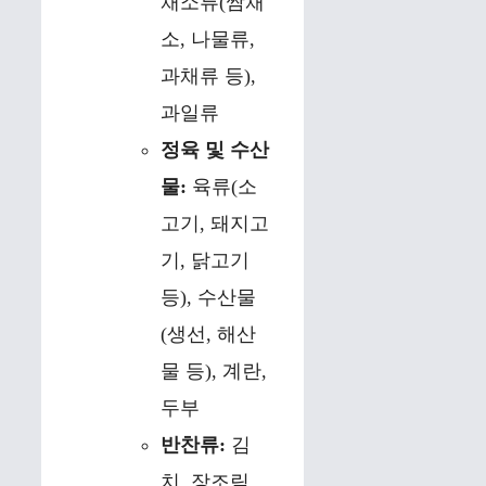
채소류(쌈채
소, 나물류,
과채류 등),
과일류
정육 및 수산
물:
육류(소
고기, 돼지고
기, 닭고기
등), 수산물
(생선, 해산
물 등), 계란,
두부
반찬류:
김
치, 장조림,