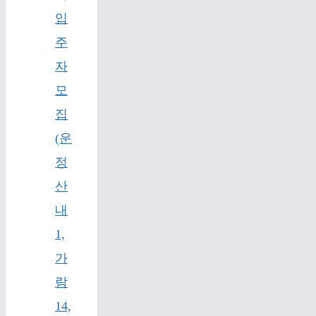
입
주
자
모
집
(운
정
산
내
1,
가
람
14,