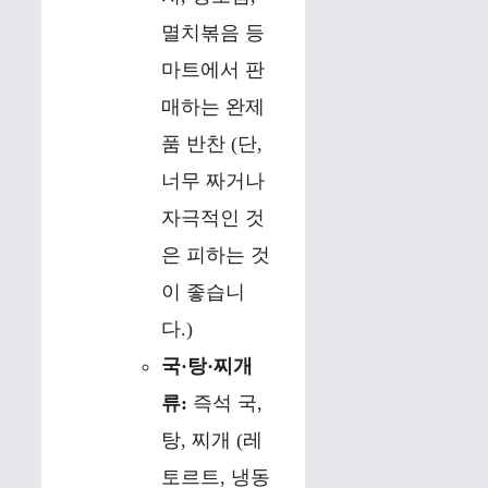
멸치볶음 등
마트에서 판
매하는 완제
품 반찬 (단,
너무 짜거나
자극적인 것
은 피하는 것
이 좋습니
다.)
국·탕·찌개
류:
즉석 국,
탕, 찌개 (레
토르트, 냉동