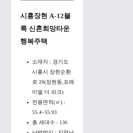
시흥장현 A-12블
록 신혼희망타운
행복주택
소재지 : 경기도
시흥시 장현순환
로 20(장현동,포레
미엘 더 파크)
전용면적(㎡) :
55.4~55.93
총 세대수 : 136
난방방식 : 지역난