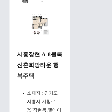
전화
-
시흥장현 A-8블록
신혼희망타운 행
복주택
소재지 : 경기도
시흥시 시청로
79(장현동,엘에이