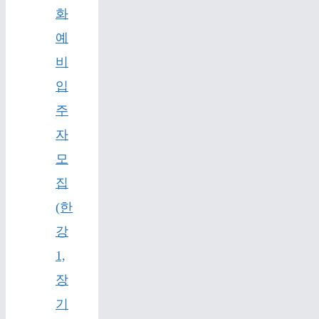
화
예
비
입
주
자
모
집
(한
강
1,
장
기