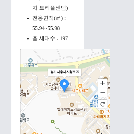
치 트리플센텀)
전용면적(㎡) :
55.94~55.98
총 세대수 : 197
경기 시흥시 시청로 79