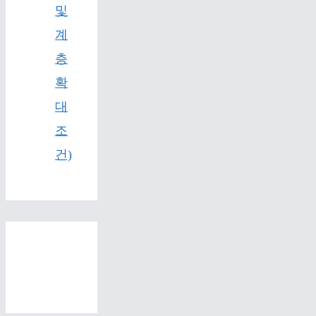
및
계
층
확
대
조
건)