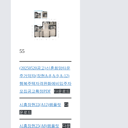
55
(20250520공고)신혼희망타운
주거약자(장현A-8,A-9,A-12)
행복주택자격완화예비입주자
모집공고확정PDF
다운로드
시흥장현22(A12)팸플릿
다
운로드
시흥장현25(A8)팸플릿
다운