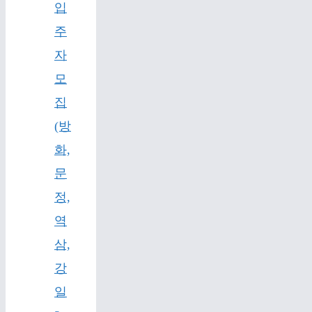
입
주
자
모
집
(방
화,
문
정,
역
삼,
강
일