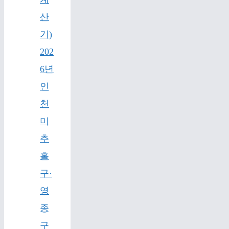
산
기)
202
6년
인
천
미
추
홀
구·
영
종
구