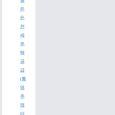
형
든
든
전
세
주
택
공
급
(통
영
주
영
더