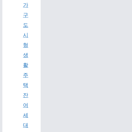
가
구
도
시
형
생
활
주
택
잔
여
세
대