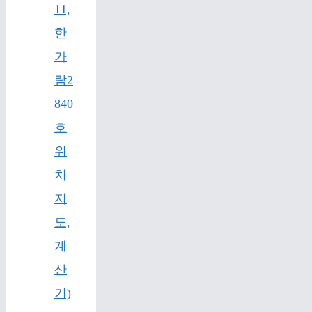
11,
한
가
람2
840
호
위
치
지
도,
계
산
기)