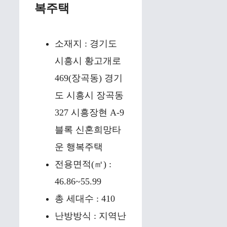
복주택
소재지 : 경기도
시흥시 황고개로
469(장곡동) 경기
도 시흥시 장곡동
327 시흥장현 A-9
블록 신혼희망타
운 행복주택
전용면적(㎡) :
46.86~55.99
총 세대수 : 410
난방방식 : 지역난