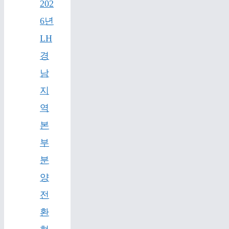
202
6년
LH
경
남
지
역
본
부
분
양
전
환