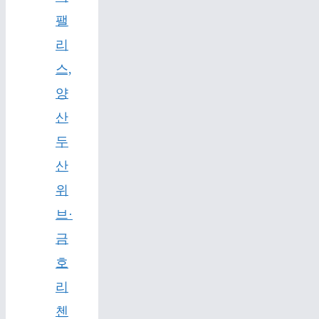
팰
리
스,
양
산
두
산
위
브·
금
호
리
첸