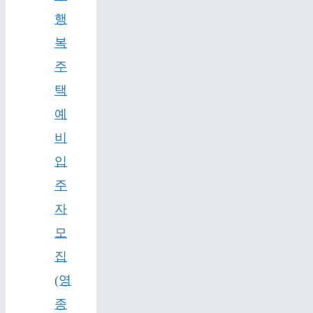
행
복
주
택
예
비
입
주
자
모
집
(영
종