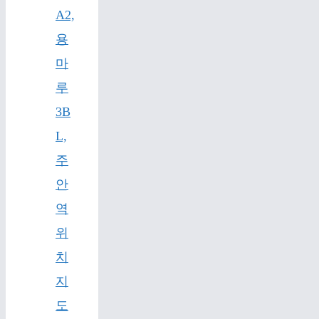
A2,
용
마
루
3B
L,
주
안
역
위
치
지
도