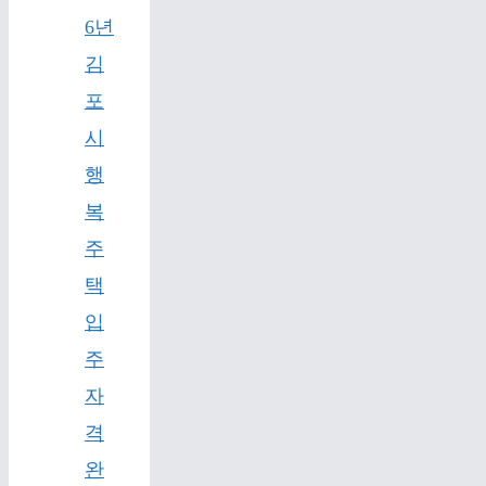
6년
김
포
시
행
복
주
택
입
주
자
격
완