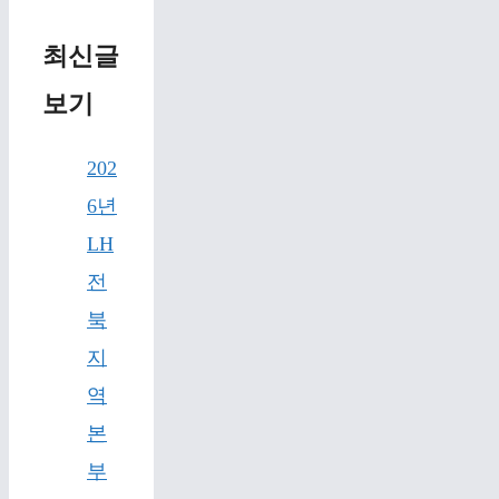
최신글
보기
202
6년
LH
전
북
지
역
본
부