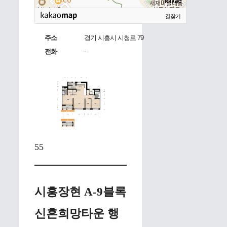
길찾기
주소
경기 시흥시 시청로 79
전화
-
55
시흥장현 A-9블록
신혼희망타운 행