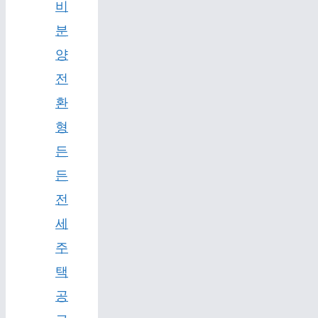
비
분
양
전
환
형
든
든
전
세
주
택
공