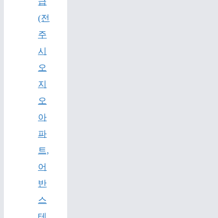
급
(전
주
시
오
지
오
아
파
트,
어
반
스
테