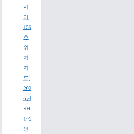
시
아
159
호
위
치
지
도)
202
6년
SH
1~2
인