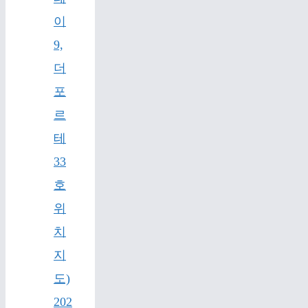
이
9,
더
포
르
테
33
호
위
치
지
도)
202