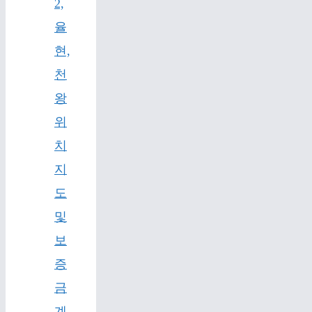
2,
율
현,
천
왕
위
치
지
도
및
보
증
금
계