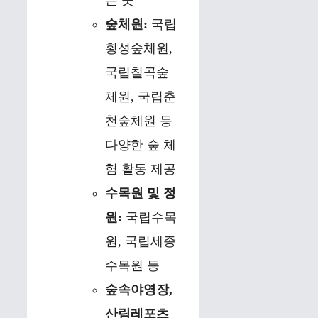
는 곳
숲체원:
국립
횡성숲체원,
국립칠곡숲
체원, 국립춘
천숲체원 등
다양한 숲 체
험 활동 제공
수목원 및 정
원:
국립수목
원, 국립세종
수목원 등
숲속야영장,
산림레포츠