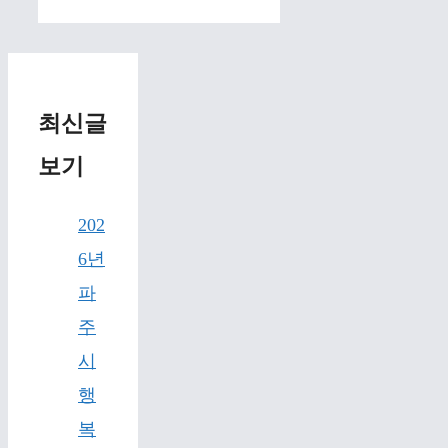
최신글
보기
202
6년
파
주
시
행
복