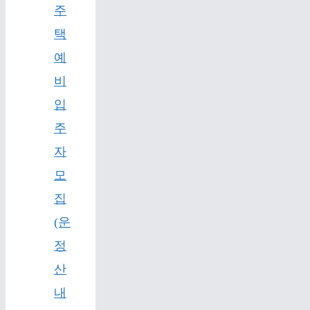
주
택
예
비
입
주
자
모
집
(운
정
산
내