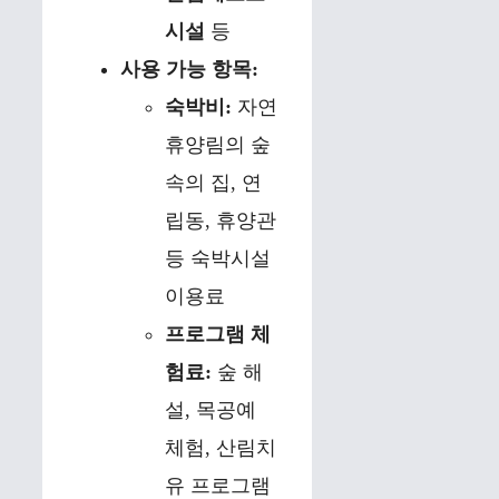
시설
등
사용 가능 항목:
숙박비:
자연
휴양림의 숲
속의 집, 연
립동, 휴양관
등 숙박시설
이용료
프로그램 체
험료:
숲 해
설, 목공예
체험, 산림치
유 프로그램