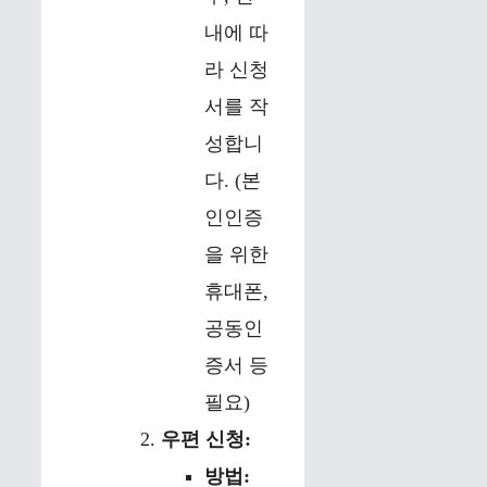
내에 따
라 신청
서를 작
성합니
다. (본
인인증
을 위한
휴대폰,
공동인
증서 등
필요)
우편 신청:
방법: