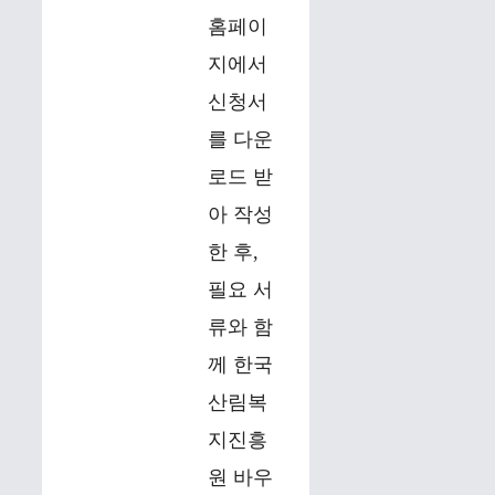
홈페이
지에서
신청서
를 다운
로드 받
아 작성
한 후,
필요 서
류와 함
께 한국
산림복
지진흥
원 바우