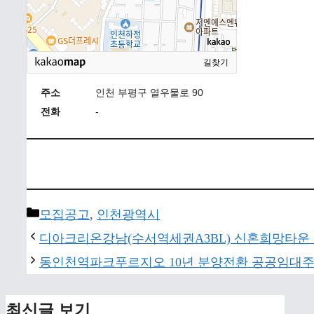
길찾기
주소
인천 부평구 열우물로 90
전화
-
Categories
모집공고
,
인천광역시
디아크리온강남(수서역세권A3BL) 신혼희망타운
동인천역파크푸르지오 10년 분양전환 공공임대주
최신글 보기