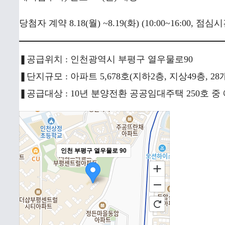
당첨자 계약 8.18(월) ~8.19(화) (10:00~16:00, 점심
❚공급위치 : 인천광역시 부평구 열우물로90
❚단지규모 : 아파트 5,678호(지하2층, 지상49층, 
❚공급대상 : 10년 분양전환 공공임대주택 250호 중
인천 부평구 열우물로 90