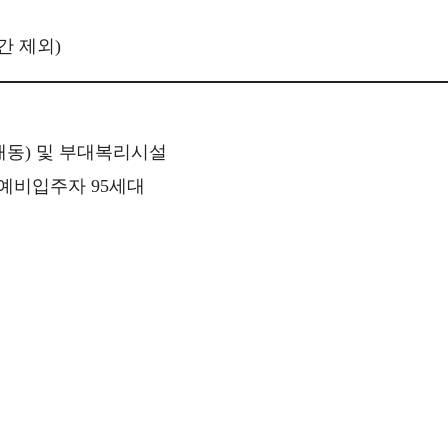
시간 제외)
28개동) 및 부대복리시설
 예비입주자 95세대