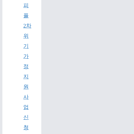
피
플
2차
위
기
가
정
지
원
사
업
신
청