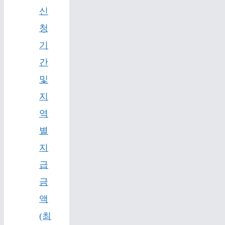
신
청
기
간
및
지
역
별
지
급
금
액
(최