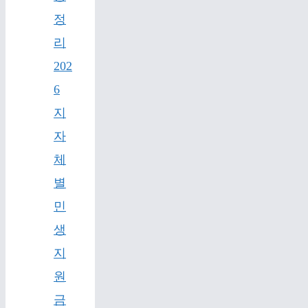
정
리
202
6
지
자
체
별
민
생
지
원
금