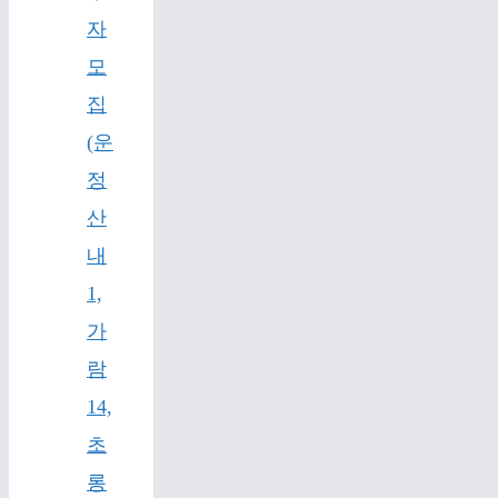
자
모
집
(운
정
산
내
1,
가
람
14,
초
롱