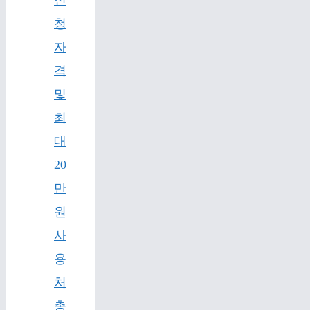
신
청
자
격
및
최
대
20
만
원
사
용
처
총