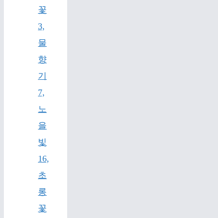
꽃
3,
물
향
기
7,
노
을
빛
16,
초
롱
꽃