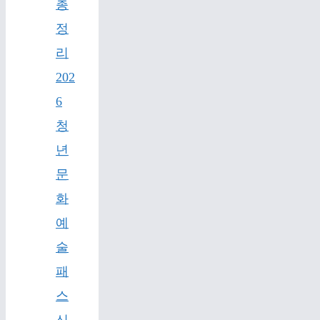
총
정
리
202
6
청
년
문
화
예
술
패
스