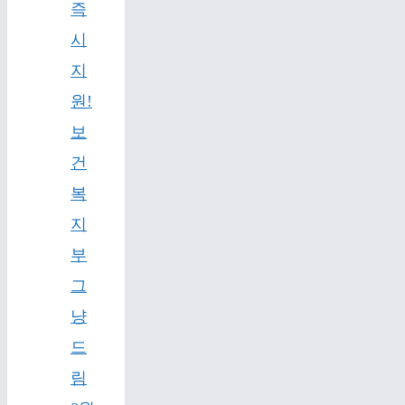
즉
시
지
원!
보
건
복
지
부
그
냥
드
림