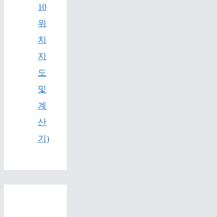
10
위
치
지
도
및
계
산
기)