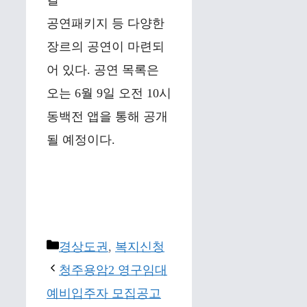
컬
공연패키지 등 다양한
장르의 공연이 마련되
어 있다. 공연 목록은
오는 6월 9일 오전 10시
동백전 앱을 통해 공개
될 예정이다.
Categories
경상도권
,
복지신청
청주용암2 영구임대
예비입주자 모집공고