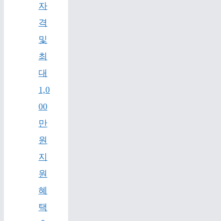
자
격
및
최
대
1,0
00
만
원
지
원
혜
택