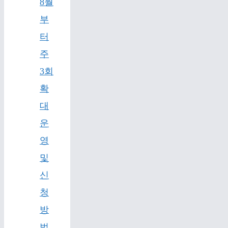
8월
부
터
주
3회
확
대
운
영
및
신
청
방
법