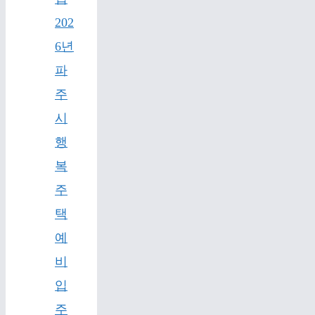
202
6년
파
주
시
행
복
주
택
예
비
입
주