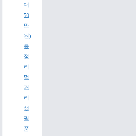
대
50
만
원)
총
정
리
먹
거
리
생
필
품