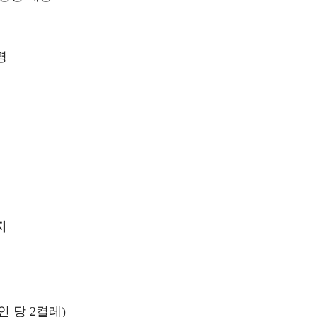
4명
까지
인 당 2켤레)