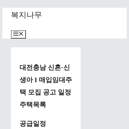
Skip
복지나무
to
content
Menu
대전충남 신혼·신
생아 I 매입임대주
택 모집 공고 일정
주택목록
공급일정