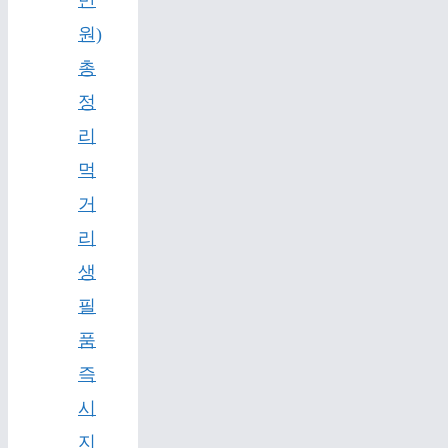
원)
총
정
리
먹
거
리
생
필
품
즉
시
지