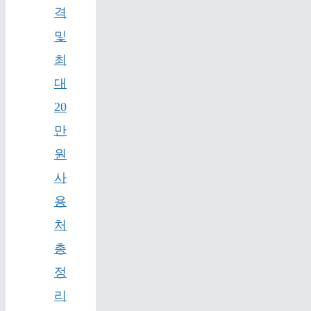
격
및
최
대
20
만
원
사
용
처
총
정
리