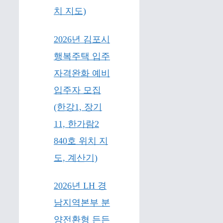
치 지도)
2026년 김포시
행복주택 입주
자격완화 예비
입주자 모집
(한강1, 장기
11, 한가람2
840호 위치 지
도, 계산기)
2026년 LH 경
남지역본부 분
양전환형 든든