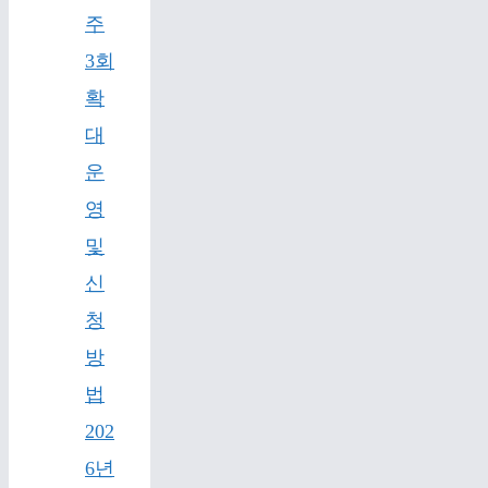
주
3회
확
대
운
영
및
신
청
방
법
202
6년