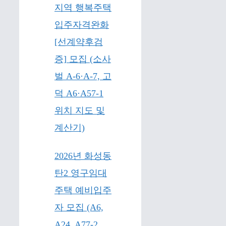
지역 행복주택
입주자격완화
[선계약후검
증] 모집 (소사
벌 A-6·A-7, 고
덕 A6·A57-1
위치 지도 및
계산기)
2026년 화성동
탄2 영구임대
주택 예비입주
자 모집 (A6,
A24, A77-2,