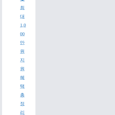
최
대
1,0
00
만
원
지
원
혜
택
총
정
리