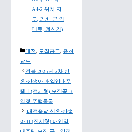
A4-2 위치 지
도, 가/나군 임
대료, 계산기)
Categories
대전
,
모집공고
,
충청
남도
전북 2025년 2차 신
혼·신생아 매입임대주
택Ⅱ(전세형) 모집공고
일정 주택목록
[대전충남 신혼·신생
아 II (전세형) 매입임
대주택 모집 공고일정