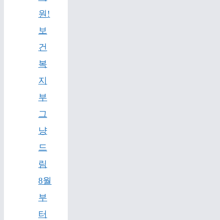
원!
보
건
복
지
부
그
냥
드
림
8월
부
터