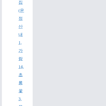
집
(운
정
산
내
1,
가
람
14,
초
롱
꽃
3,