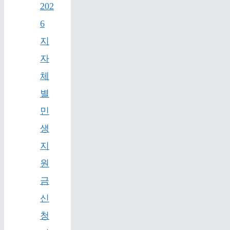
202
6
지
자
체
별
민
생
지
원
금
신
청