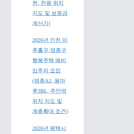
현, 천왕 위치
지도 및 보증금
계산기)
2026년 인천 미
추홀구·영종구
행복주택 예비
입주자 모집
(영종A2, 용마
루3BL, 주안역
위치 지도 및
계층확대 조건)
2026년 평택시