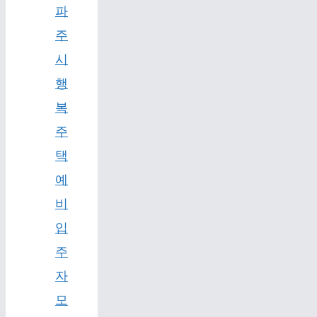
파
주
시
행
복
주
택
예
비
입
주
자
모