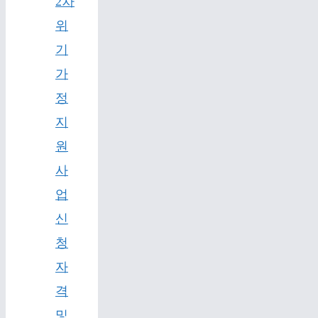
2차
위
기
가
정
지
원
사
업
신
청
자
격
및