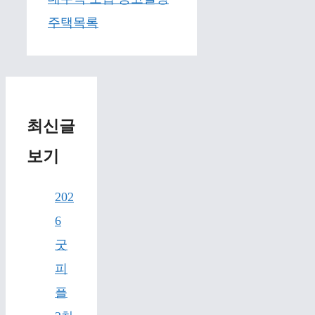
주택목록
최신글
보기
202
6
굿
피
플