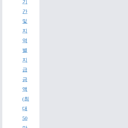
기
간
및
지
역
별
지
급
금
액
(최
대
50
만