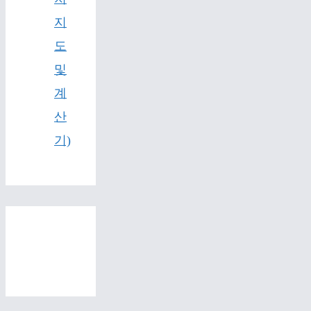
지
도
및
계
산
기)