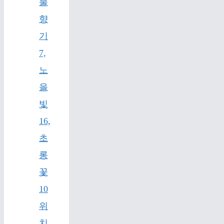
물
향
기
7,
노
을
빛
16,
초
롱
꽃
10
위
치