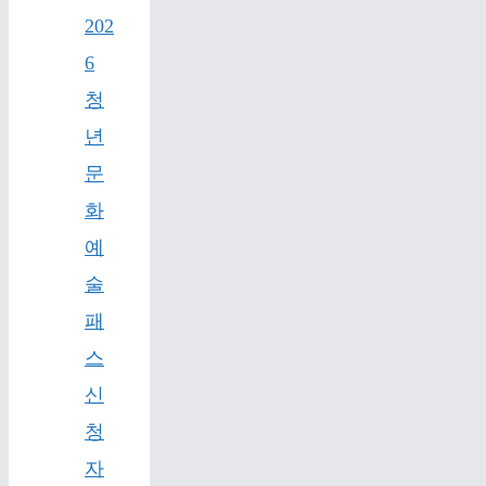
202
6
청
년
문
화
예
술
패
스
신
청
자