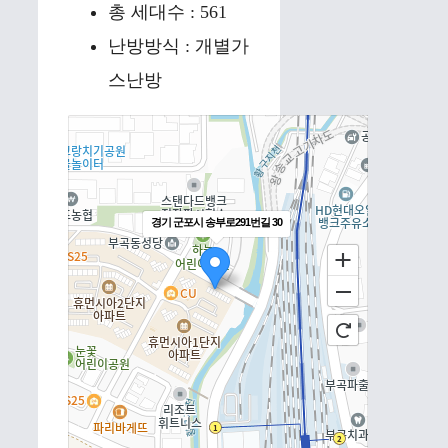
총 세대수 : 561
난방방식 : 개별가
스난방
경기 군포시 송부로291번길 30