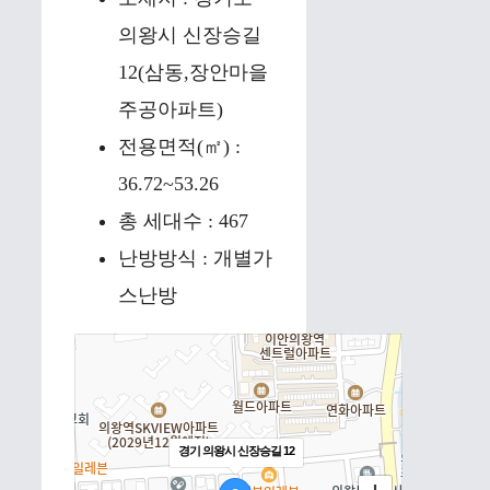
의왕시 신장승길
12(삼동,장안마을
주공아파트)
전용면적(㎡) :
36.72~53.26
총 세대수 : 467
난방방식 : 개별가
스난방
경기 의왕시 신장승길 12