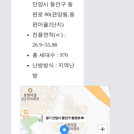
안양시 동안구 동
편로 80(관양동,동
편마을2단지)
전용면적(㎡) :
26.9~55.88
총 세대수 : 970
난방방식 : 지역난
방
경기 안양시 동안구 동편로 80