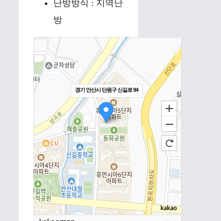
난방방식 : 지역난
방
경기 안산시 단원구 신길로 94