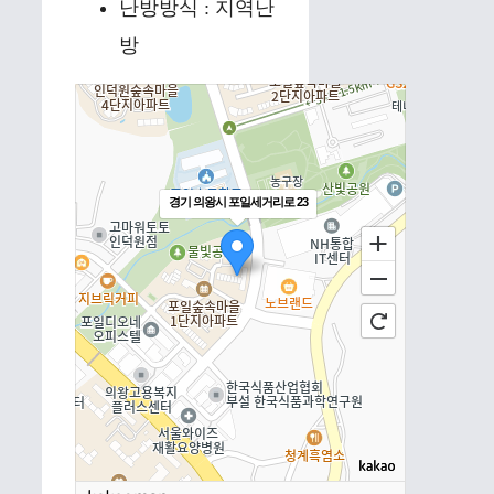
난방방식 : 지역난
방
경기 의왕시 포일세거리로 23