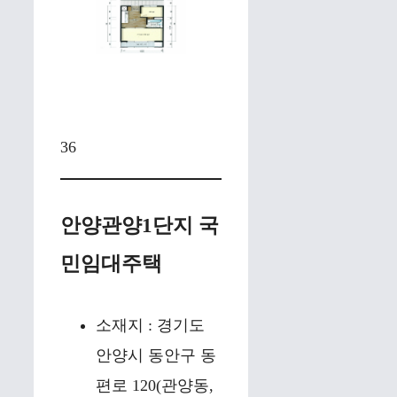
36
안양관양1단지 국
민임대주택
소재지 : 경기도
안양시 동안구 동
편로 120(관양동,