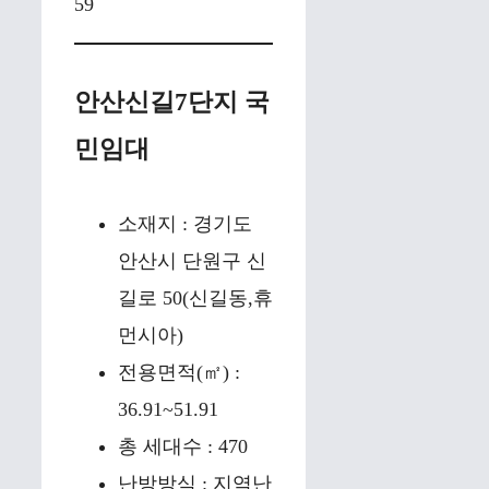
59
안산신길7단지 국
민임대
소재지 : 경기도
안산시 단원구 신
길로 50(신길동,휴
먼시아)
전용면적(㎡) :
36.91~51.91
총 세대수 : 470
난방방식 : 지역난