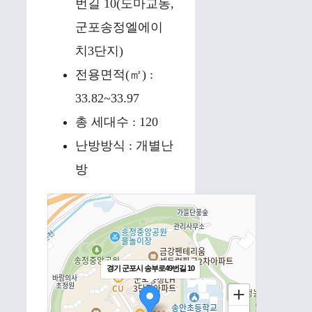
번길 10(도마교동,
군포송정엘에이
치3단지)
전용면적(㎡) :
33.82~33.97
총 세대수 : 120
난방방식 : 개별난
방
경기 군포시 송부로49번길 10