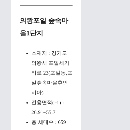
의왕포일 숲속마
을1단지
소재지 : 경기도
의왕시 포일세거
리로 23(포일동,포
일숲속마을휴먼
시아)
전용면적(㎡) :
26.91~55.7
총 세대수 : 659