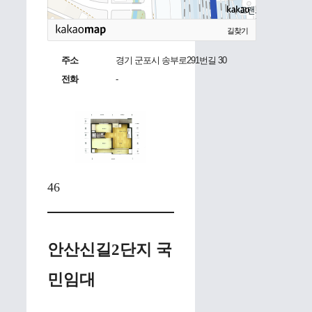
길찾기
주소
경기 군포시 송부로291번길 30
전화
-
46
안산신길2단지 국
민임대