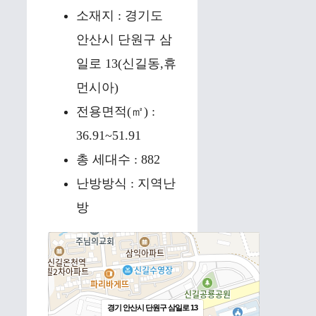
소재지 : 경기도
안산시 단원구 삼
일로 13(신길동,휴
먼시아)
전용면적(㎡) :
36.91~51.91
총 세대수 : 882
난방방식 : 지역난
방
경기 안산시 단원구 삼일로 13