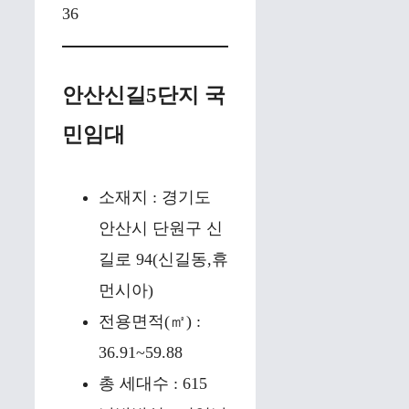
36
안산신길5단지 국
민임대
소재지 : 경기도
안산시 단원구 신
길로 94(신길동,휴
먼시아)
전용면적(㎡) :
36.91~59.88
총 세대수 : 615