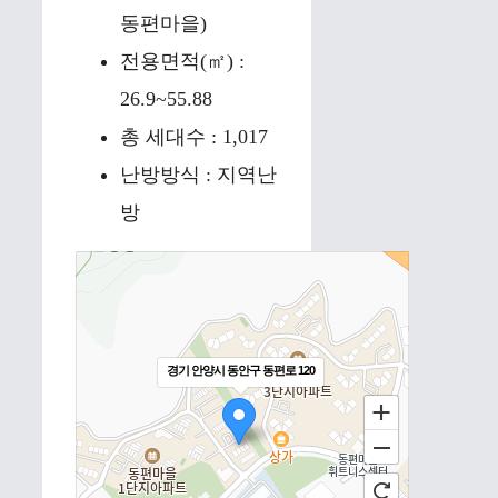
동편마을)
전용면적(㎡) :
26.9~55.88
총 세대수 : 1,017
난방방식 : 지역난
방
경기 안양시 동안구 동편로 120