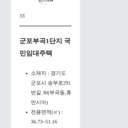
33
군포부곡1단지 국
민임대주택
소재지 : 경기도
군포시 송부로291
번길 30(부곡동,휴
먼시아)
전용면적(㎡) :
36.73~51.16