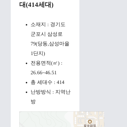
대(414세대)
소재지 : 경기도
군포시 삼성로
79(당동,삼성마을
1단지)
전용면적(㎡) :
26.66~46.51
총 세대수 : 414
난방방식 : 지역난
방