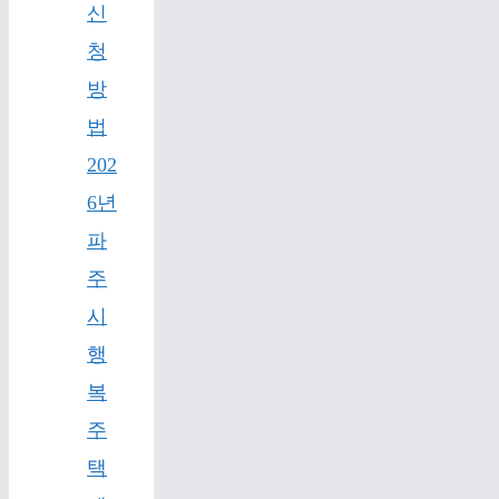
신
청
방
법
202
6년
파
주
시
행
복
주
택