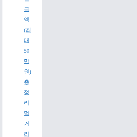
금
액
(최
대
50
만
원)
총
정
리
먹
거
리