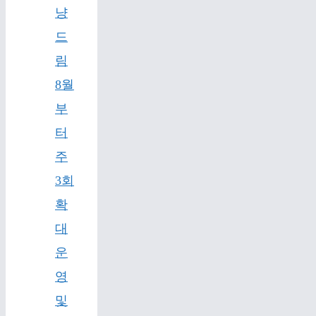
냥
드
림
8월
부
터
주
3회
확
대
운
영
및