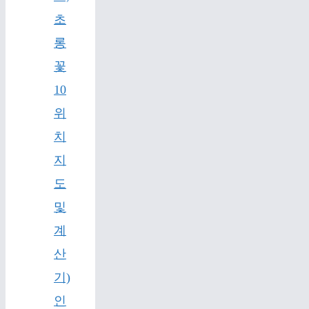
초
롱
꽃
10
위
치
지
도
및
계
산
기)
인