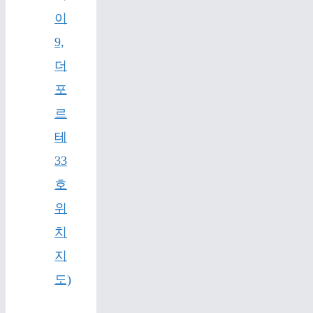
이
9,
더
포
르
테
33
호
위
치
지
도)