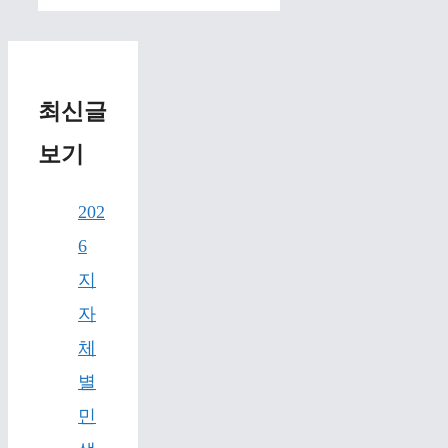
최신글
보기
202
6
지
자
체
별
민