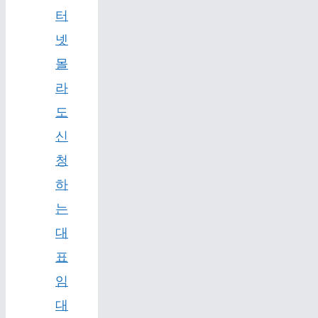
터
넷
몰
라
도
신
청
하
는
대
표
임
대