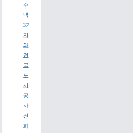
주
택
3가
지
와
전
국
도
시
공
사
전
화