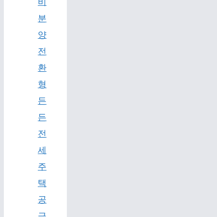
비
분
양
전
환
형
든
든
전
세
주
택
공
급