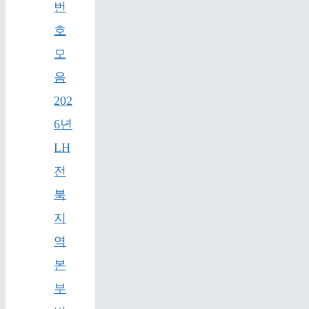
번
호
모
음
202
6년
LH
전
북
지
역
본
부