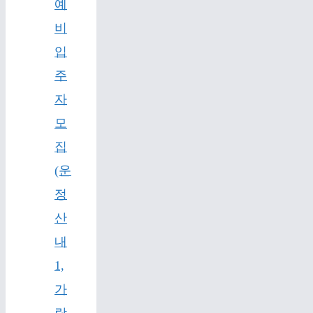
예
비
입
주
자
모
집
(운
정
산
내
1,
가