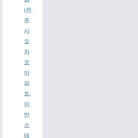
(전
주
시
오
지
오
아
파
트,
어
반
스
테