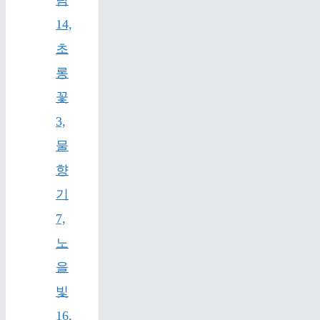
람
14,
초
롱
꽃
3,
물
향
기
7,
노
을
빛
16,