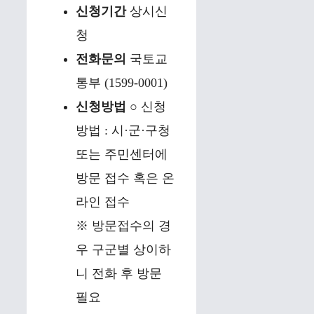
신청기간
상시신
청
전화문의
국토교
통부 (1599-0001)
신청방법
○ 신청
방법 : 시·군·구청
또는 주민센터에
방문 접수 혹은 온
라인 접수
※ 방문접수의 경
우 구군별 상이하
니 전화 후 방문
필요