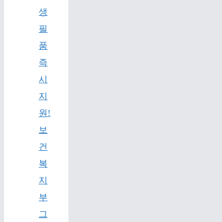
생
필
품
즉
시
지
원!
보
건
복
지
부
그