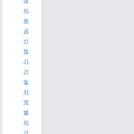
생
지
원
금
신
청
기
간
및
지
역
별
지
급