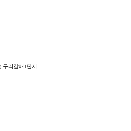
동) 구리갈매1단지