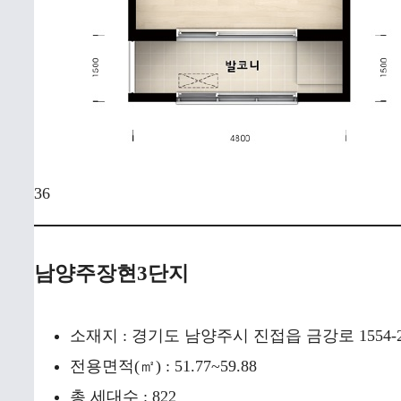
36
남양주장현3단지
소재지 : 경기도 남양주시 진접읍 금강로 1554-
전용면적(㎡) : 51.77~59.88
총 세대수 : 822