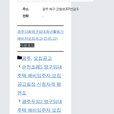
주소
광주 북구 군왕로207번길 6
전화
-
광주각화영구임대청년활동가
예비자모집공고(25.05.22)
다운로드
Categories
광주
,
모집공고
순천조례5 영구임대
주택 예비입주자 모집
공고일정 신청자격 평
면도
광주두암2 영구임대
주택 예비입주자 모집