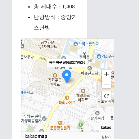
총 세대수 : 1,408
난방방식 : 중앙가
스난방
광주 북구 군왕로207번길 6
길찾기