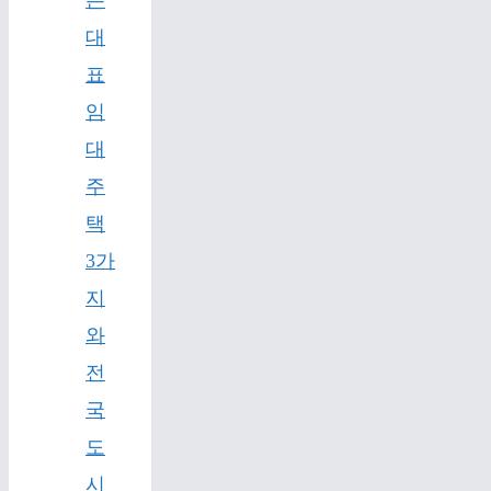
대
표
임
대
주
택
3가
지
와
전
국
도
시