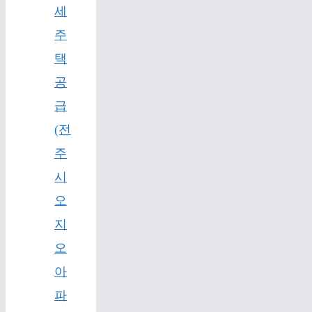
세
주
택
공
급
(전
주
시
오
지
오
아
파