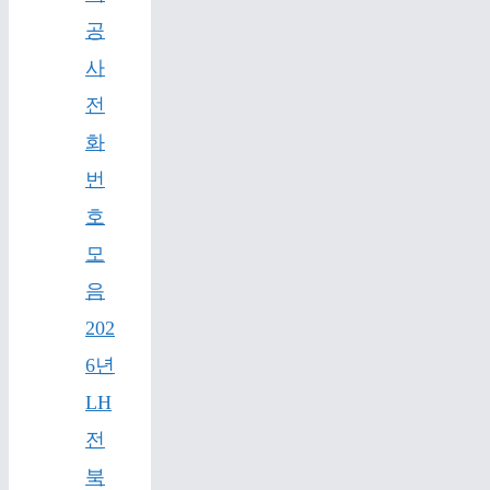
공
사
전
화
번
호
모
음
202
6년
LH
전
북