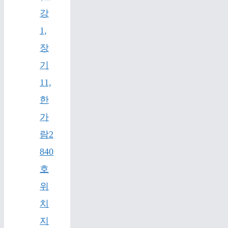
강
1,
장
기
11,
한
가
람2
840
호
위
치
지