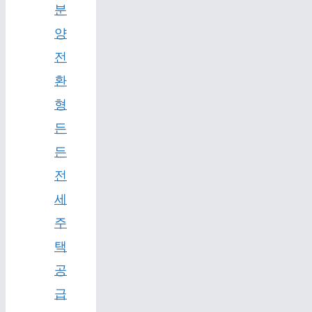
분
양
전
환
형
든
든
전
세
주
택
공
급