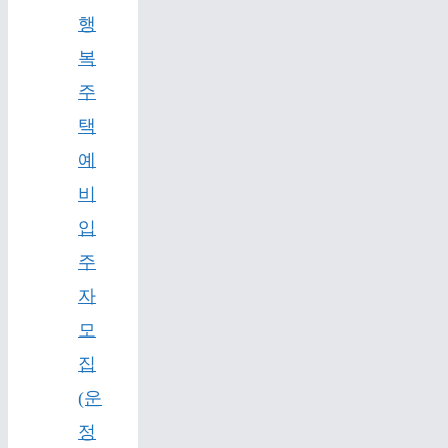
행
복
주
택
예
비
입
주
자
모
집
(운
정