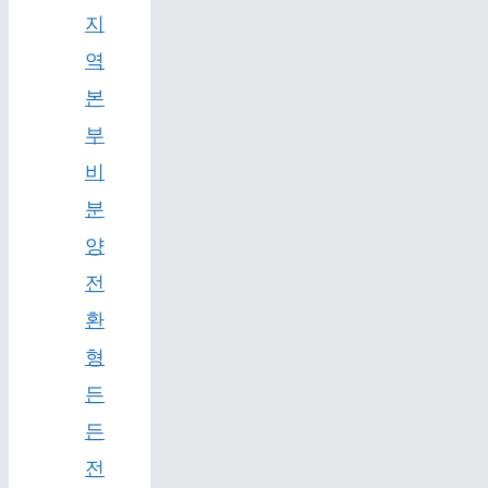
지
역
본
부
비
분
양
전
환
형
든
든
전