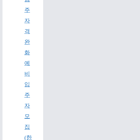
주
자
격
완
화
예
비
입
주
자
모
집
(한