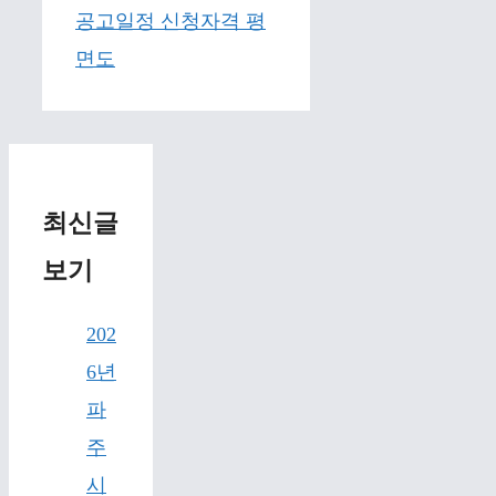
공고일정 신청자격 평
면도
최신글
보기
202
6년
파
주
시