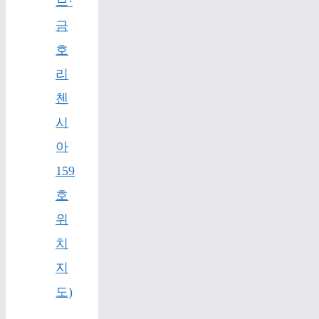
브·
금
호
리
첸
시
아
159
호
위
치
지
도)