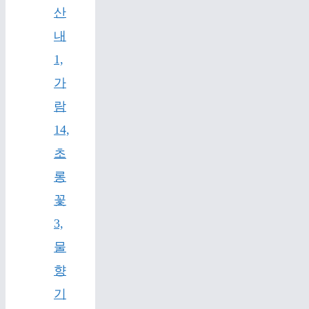
산
내
1,
가
람
14,
초
롱
꽃
3,
물
향
기