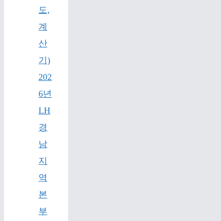
도,
계
산
기)
202
6년
LH
경
남
지
역
본
부