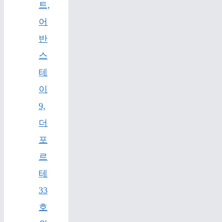
트,
어
반
스
테
이
9,
더
포
르
테
33
호