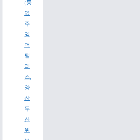
(통
영
주
영
더
팰
리
스,
양
산
두
산
위