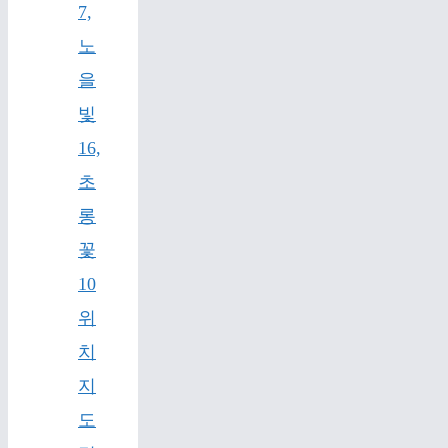
7,
노
을
빛
16,
초
롱
꽃
10
위
치
지
도