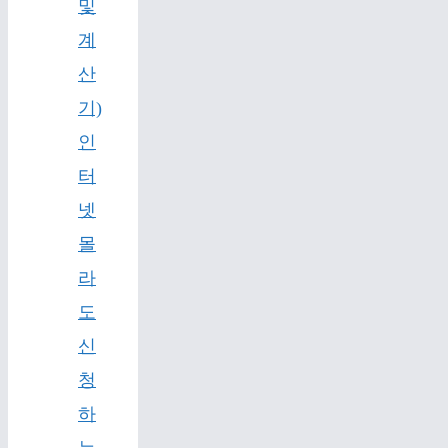
및
계
산
기)
인
터
넷
몰
라
도
신
청
하
는