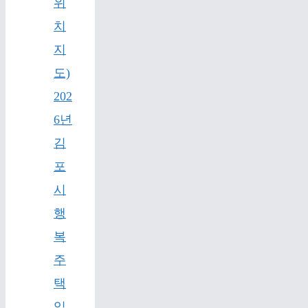
위
치
지
도)
202
6년
김
포
시
행
복
주
택
입