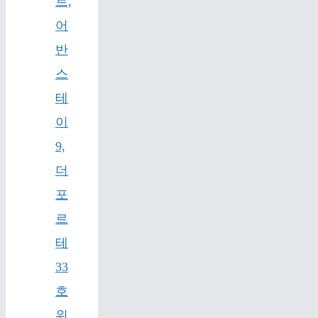
트,
어
반
스
테
이
9,
더
포
르
테
33
호
위