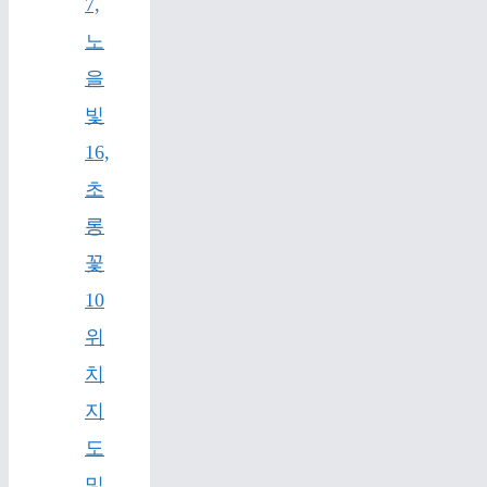
7,
노
을
빛
16,
초
롱
꽃
10
위
치
지
도
및