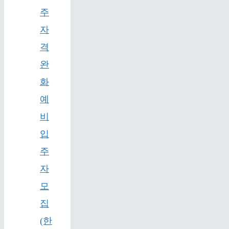
주
자
격
완
화
예
비
입
주
자
모
집
(한