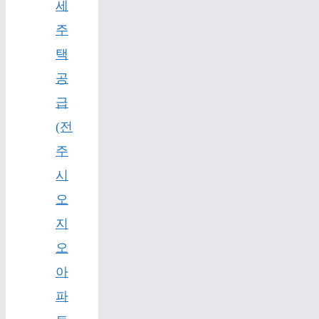
세
주
택
공
급
(전
주
시
오
지
오
아
파