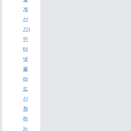
계
산
기)
인
터
넷
몰
라
도
신
청
하
는