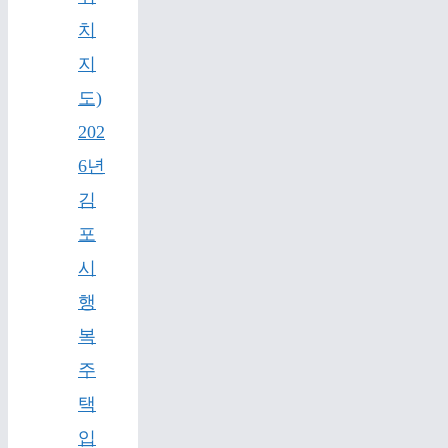
치
지
도)
202
6년
김
포
시
행
복
주
택
입