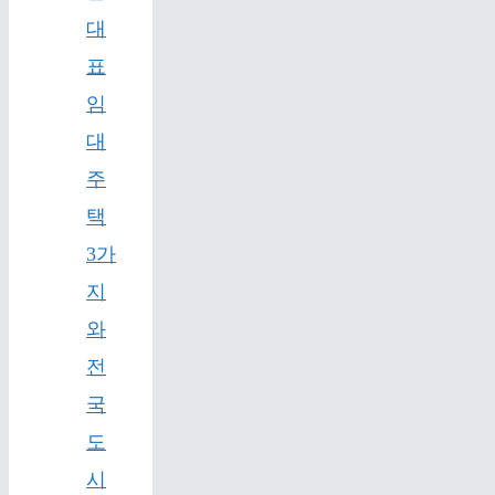
대
표
임
대
주
택
3가
지
와
전
국
도
시