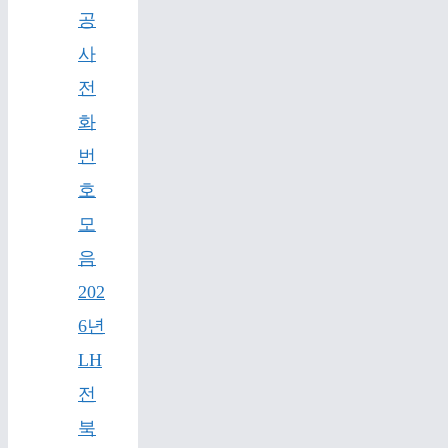
공
사
전
화
번
호
모
음
202
6년
LH
전
북