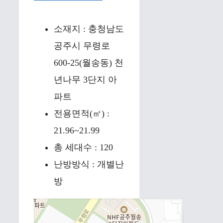
소재지 : 충청남도
공주시 무령로
600-25(월송동) 천
년나무 3단지 아
파트
전용면적(㎡) :
21.96~21.99
총 세대수 : 120
난방방식 : 개별난
방