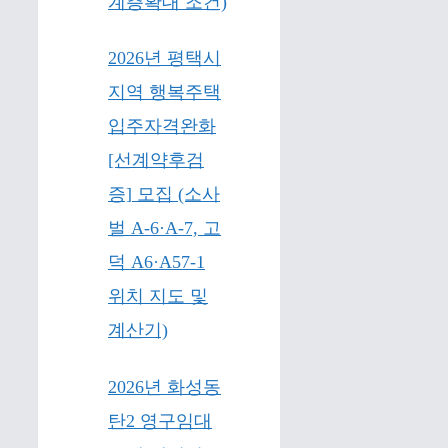
계층확대 조건)
2026년 평택시
지역 행복주택
입주자격완화
[선계약후검
증] 모집 (소사
벌 A-6·A-7, 고
덕 A6·A57-1
위치 지도 및
계산기)
2026년 화성동
탄2 영구임대