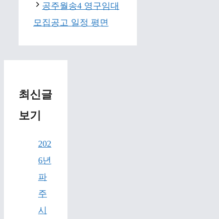
공주월송4 영구임대
모집공고 일정 평면
최신글
보기
202
6년
파
주
시