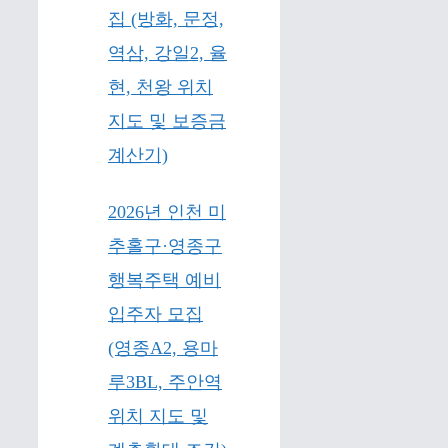
집 (방화, 문정,
역삼, 강일2, 율
현, 천왕 위치
지도 및 보증금
계산기)
2026년 인천 미
추홀구·영종구
행복주택 예비
입주자 모집
(영종A2, 용마
루3BL, 주안역
위치 지도 및