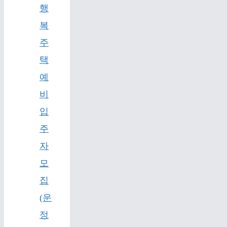
행
복
주
택
예
비
입
주
자
모
집
(운
정