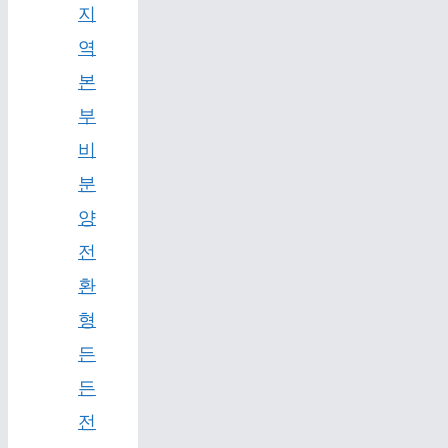
지
역
본
부
비
분
양
전
환
형
든
든
전