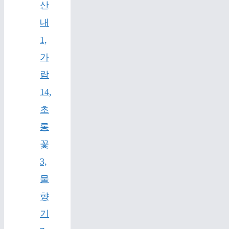
산
내
1,
가
람
14,
초
롱
꽃
3,
물
향
기