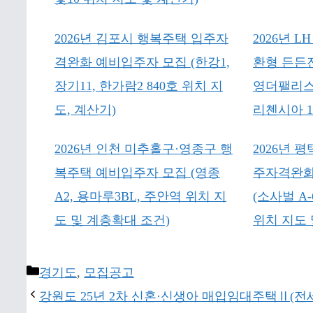
2026년 김포시 행복주택 입주자
2026년 
격완화 예비입주자 모집 (한강1,
환형 든든
장기11, 한가람2 840호 위치 지
영더팰리스
도, 계산기)
리첸시아 1
2026년 인천 미추홀구·영종구 행
2026년 
복주택 예비입주자 모집 (영종
주자격완화
A2, 용마루3BL, 주안역 위치 지
(소사벌 A-6
도 및 계층확대 조건)
위치 지도 
Categories
경기도
,
모집공고
강원도 25년 2차 신혼·신생아 매입임대주택Ⅱ(전