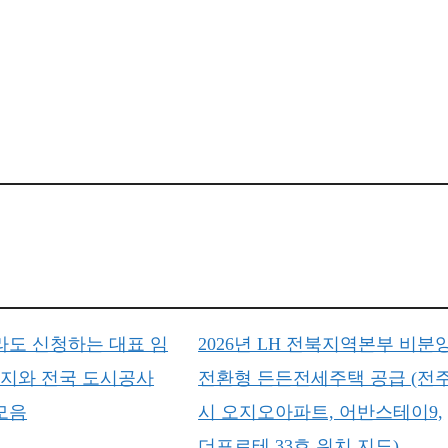
라도 신청하는 대표 임
2026년 LH 전북지역본부 비분
가지와 전국 도시공사
전환형 든든전세주택 공급 (전
모음
시 오지오아파트, 어반스테이9,
더포르테 33호 위치 지도)