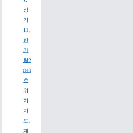
장
기
11,
한
가
람2
840
호
위
치
지
도,
계