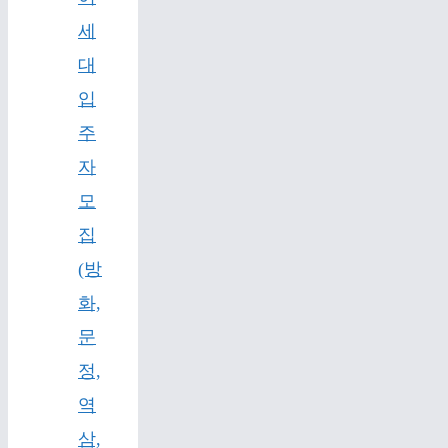
세
대
입
주
자
모
집
(방
화,
문
정,
역
삼,