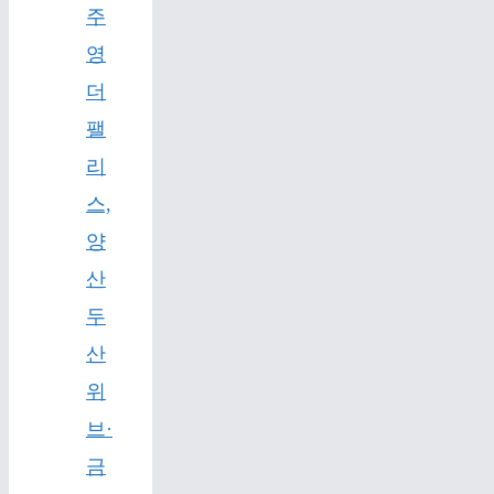
주
영
더
팰
리
스,
양
산
두
산
위
브·
금