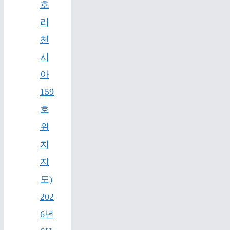
호
리
첸
시
아
159
호
위
치
지
도)
202
6년