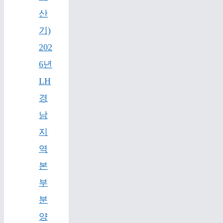
산
기)
202
6년
LH
경
남
지
역
본
부
분
양