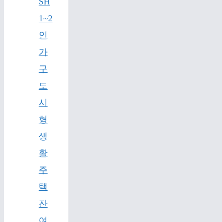
SH
1~2
인
가
구
도
시
형
생
활
주
택
잔
여