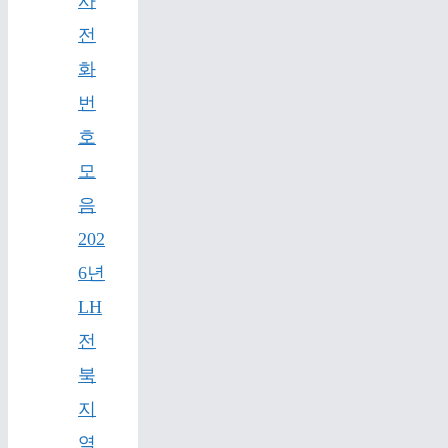
사
전
화
번
호
모
음
202
6년
LH
전
북
지
역