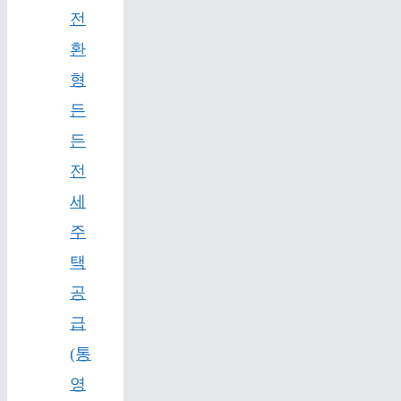
전
환
형
든
든
전
세
주
택
공
급
(통
영