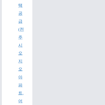
택
공
급
(전
주
시
오
지
오
아
파
트,
어