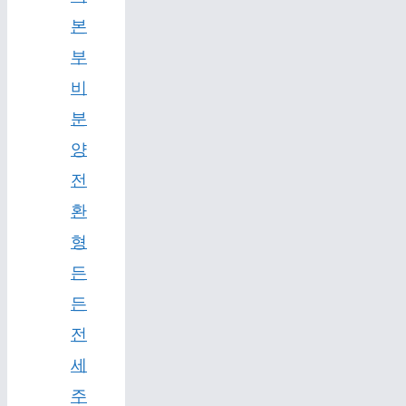
본
부
비
분
양
전
환
형
든
든
전
세
주