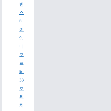
반
스
테
이
9,
더
포
르
테
33
호
위
치