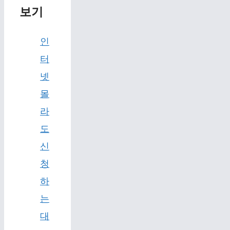
보기
인
터
넷
몰
라
도
신
청
하
는
대