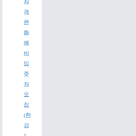
자
격
완
화
예
비
입
주
자
모
집
(한
강
1,