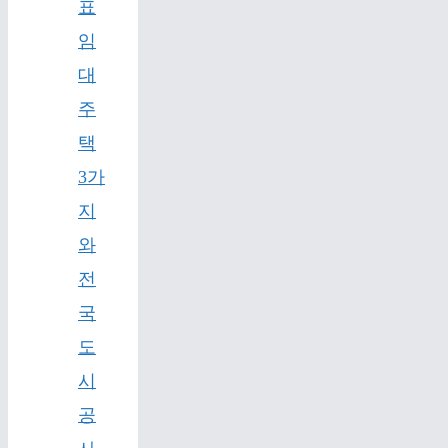
표
임
대
주
택
3가
지
와
전
국
도
시
공