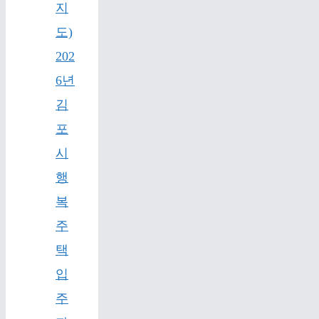
지
도)
202
6년
김
포
시
행
복
주
택
입
주