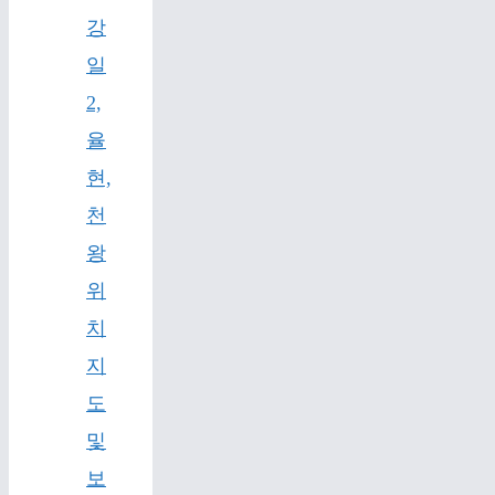
강
일
2,
율
현,
천
왕
위
치
지
도
및
보