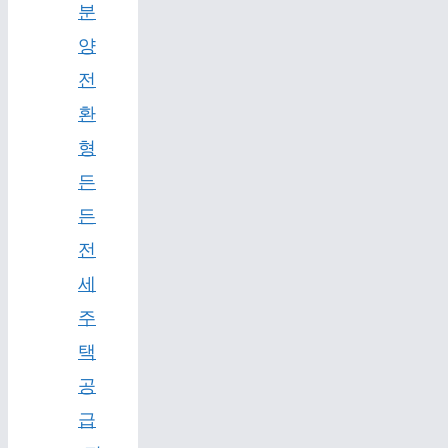
분
양
전
환
형
든
든
전
세
주
택
공
급