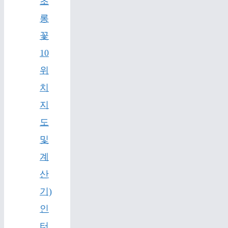
초
롱
꽃
10
위
치
지
도
및
계
산
기)
인
터