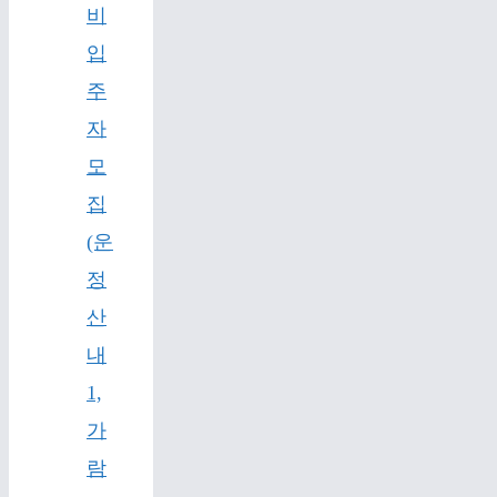
비
입
주
자
모
집
(운
정
산
내
1,
가
람