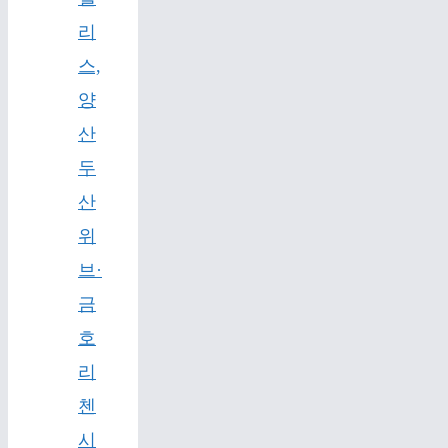
리
스,
양
산
두
산
위
브·
금
호
리
첸
시