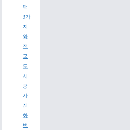
택
3가
지
와
전
국
도
시
공
사
전
화
번