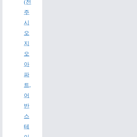
(전
주
시
오
지
오
아
파
트,
어
반
스
테