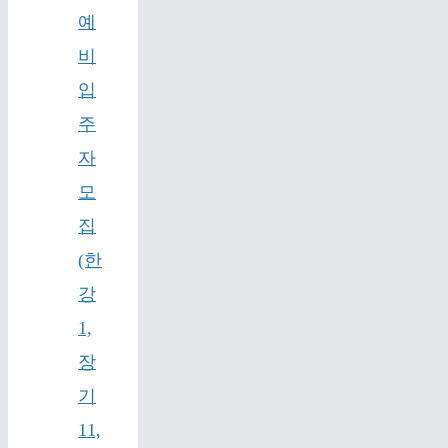
예
비
입
주
자
모
집
(한
강
1,
장
기
11,