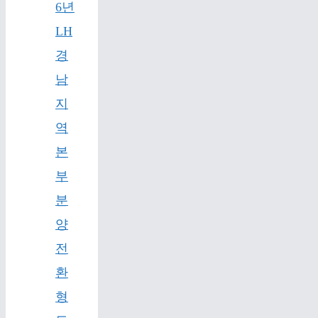
6년
LH
경
남
지
역
본
부
분
양
전
환
형