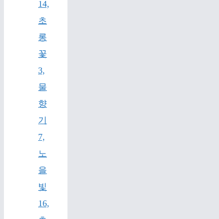
14,
초
롱
꽃
3,
물
향
기
7,
노
을
빛
16,