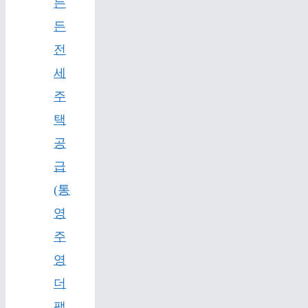
든
든
전
세
주
택
공
급
(통
영
주
영
더
팰