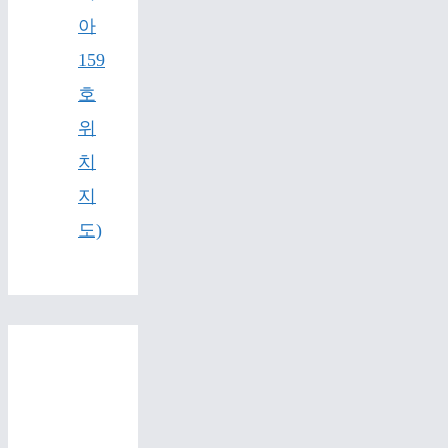
아
159
호
위
치
지
도)