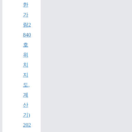
한
가
람2
840
호
위
치
지
도,
계
산
기)
202