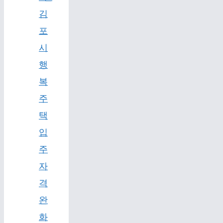
김
포
시
행
복
주
택
입
주
자
격
완
화