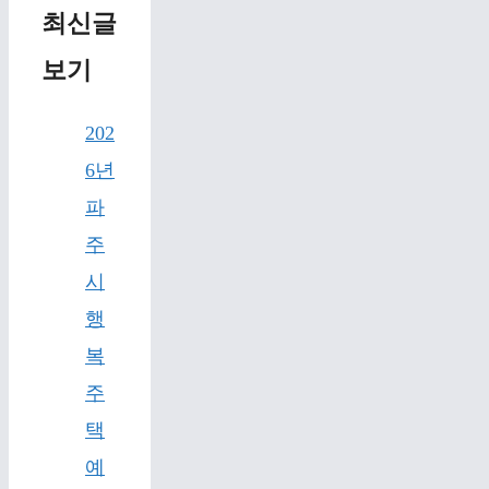
최신글
보기
202
6년
파
주
시
행
복
주
택
예