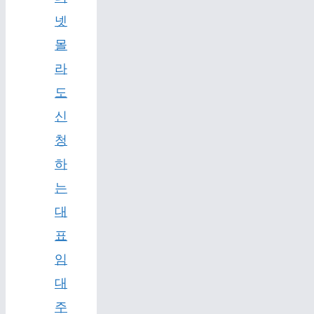
넷
몰
라
도
신
청
하
는
대
표
임
대
주