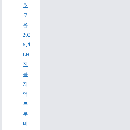
호
모
음
202
6년
LH
전
북
지
역
본
부
비