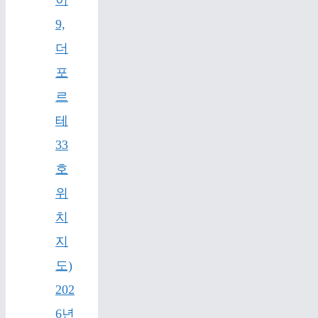
이
9,
더
포
르
테
33
호
위
치
지
도)
202
6년