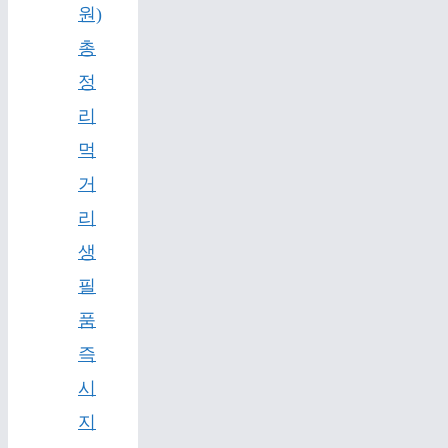
원)
총
정
리
먹
거
리
생
필
품
즉
시
지