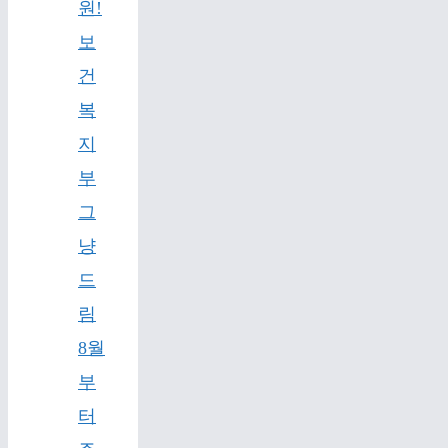
원!
보
건
복
지
부
그
냥
드
림
8월
부
터