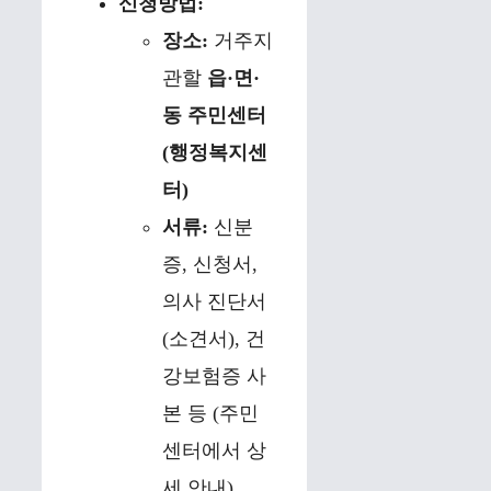
신청방법:
장소:
거주지
관할
읍·면·
동 주민센터
(행정복지센
터)
서류:
신분
증, 신청서,
의사 진단서
(소견서), 건
강보험증 사
본 등 (주민
센터에서 상
세 안내)