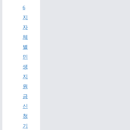
6
지
자
체
별
민
생
지
원
금
신
청
기