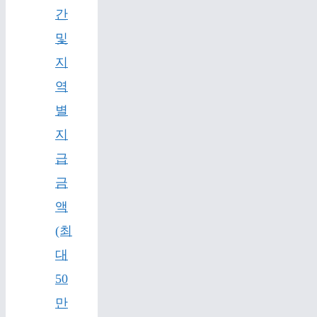
간
및
지
역
별
지
급
금
액
(최
대
50
만