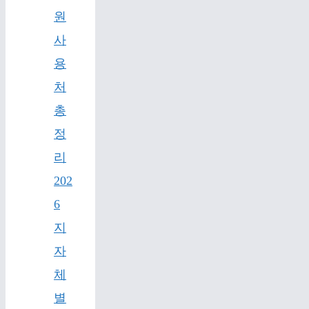
원
사
용
처
총
정
리
202
6
지
자
체
별