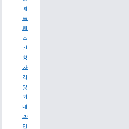
예
술
패
스
신
청
자
격
및
최
대
20
만