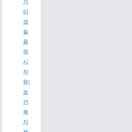
거
리
생
필
품
즉
시
지
원!
보
건
복
지