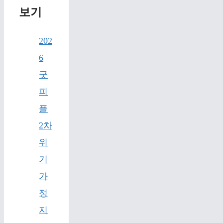
보기
202
6
굿
피
플
2차
위
기
가
정
지