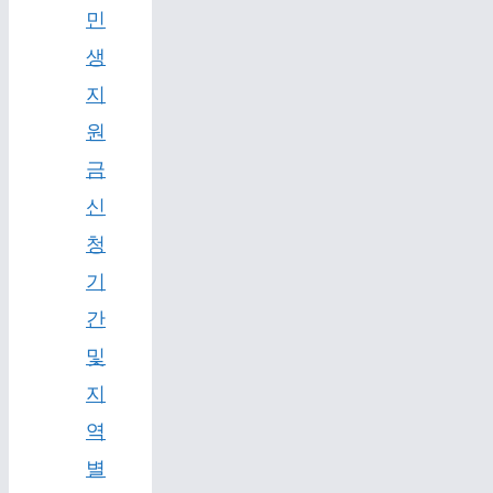
민
생
지
원
금
신
청
기
간
및
지
역
별