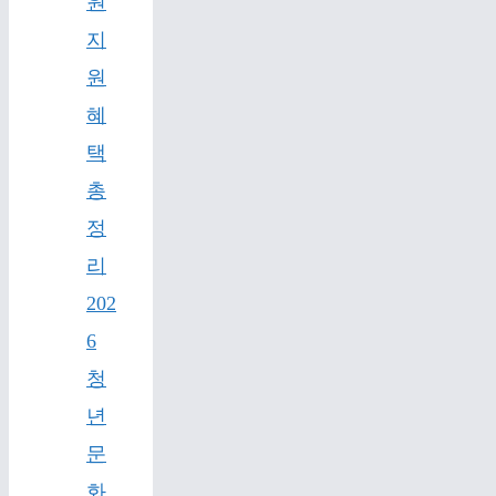
원
지
원
혜
택
총
정
리
202
6
청
년
문
화