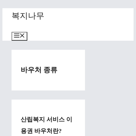
Skip
복지나무
to
content
Menu
바우처 종류
산립복지 서비스 이
용권 바우처란?