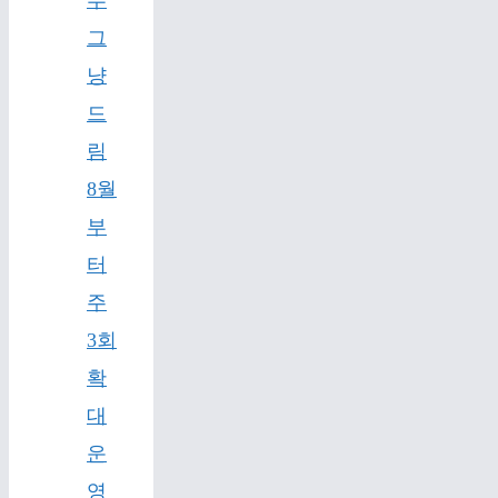
부
그
냥
드
림
8월
부
터
주
3회
확
대
운
영