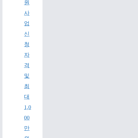
원
사
업
신
청
자
격
및
최
대
1,0
00
만