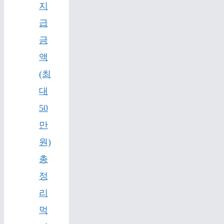
지
급
금
액
(최
대
50
만
원)
총
정
리
먹